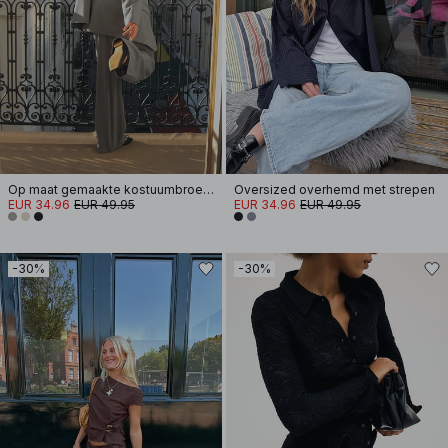
Op maat gemaakte kostuumbroek met middelhoge taille
Oversized overhemd met strepen
EUR 34.96
EUR 49.95
EUR 34.96
EUR 49.95
-30%
-30%