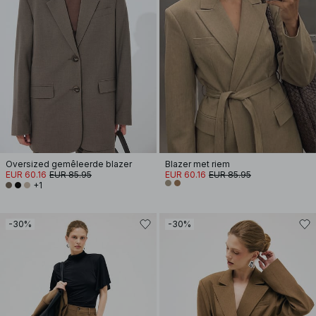
Oversized gemêleerde blazer
Blazer met riem
EUR 60.16
EUR 85.95
EUR 60.16
EUR 85.95
+1
-30%
-30%