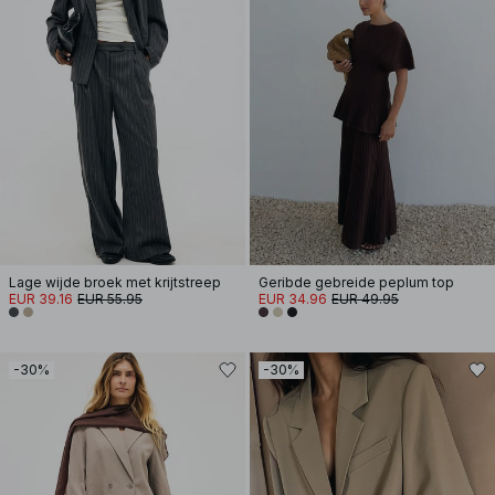
Lage wijde broek met krijtstreep
Geribde gebreide peplum top
EUR 39.16
EUR 55.95
EUR 34.96
EUR 49.95
-30%
-30%