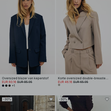
Oversized blazer van keperstof
Korte oversized double-breasted blazer
EUR 60.16
EUR 85.95
EUR 46.16
EUR 65.95
+1
-30%
-30%