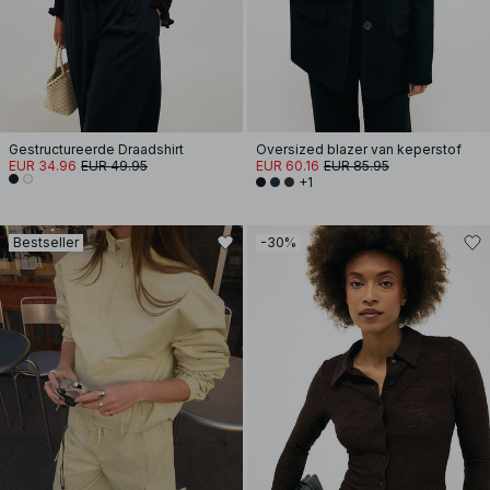
Gestructureerde Draadshirt
Oversized blazer van keperstof
EUR 34.96
EUR 49.95
EUR 60.16
EUR 85.95
+1
Bestseller
-30%