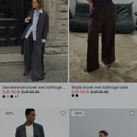
Gemêleerde broek met halfhoge taille
Wijde broek met halfhoge taille
EUR 39.16
EUR 55.95
EUR 39.16
EUR 55.95
+1
-30%
-30%