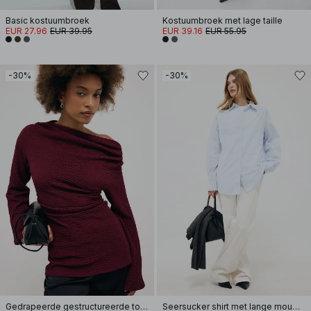
Basic kostuumbroek
Kostuumbroek met lage taille
EUR 27.96
EUR 39.95
EUR 39.16
EUR 55.95
-30%
-30%
Gedrapeerde gestructureerde top met lange mouwen
Seersucker shirt met lange mouwen