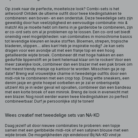
Op zoek naar de perfecte, moeiteloze look? Combi-sets is het
antwoord! Ontdek de ultieme outfit door twee kledingstukken te
combineren: een boven- en een onderstuk. Deze tweedelige sets zijn
geweldig door hun veelzijdigheid en eenvoudige combinatie: mix &
match! Als je moeite hebt om items in je garderobe te combineren, zijn
er co-ord sets om al je problemen op te lossen. Een co-ord set biedt
oneindig veel mogelijkheden: van combinaties in monochrome basics
tot levendige kleuren en leuke stoffen. Bloemen, strepen, tropische
bladeren, stippen.... alles kan! Heb je inspiratie nodig? Je kan sets
dragen voor een avondje uit met een franje top en een hoog
getailleerde wijde broek. Combineer dit met hoge hakken en een
gedurfde lippenstift en je bent helemaal klaar om te rocken! Voor een
meer zakelijke look, combineer dan een blazer met een pak broek om
het meest trendy meisje op kantoor te worden. Misschien ga je op
date? Breng wat vrouwelijke charme in tweedelige outfits door een
midi-rok te combineren met een crop top. Draag witte sneakers, een
denim jasje en grote hoepel oorbellen en je zal er onberispelijk
uitzien! Als je in ieder geval wil opvallen, combineer dan een bandeau
met een korte broek of een minirok. Breng de look in evenwicht met
een blazer. Nog nooit eerder waren twee kledingstukken zo perfect
combineerbaar. Durf je persoonlijke stijl te tonen!
Wees creatief met tweedelige sets van NA-KD
Daag jezelf uit door nieuwe combinaties te proberen: een topje
samen met een geribbelde midi-rok of een satijnen blouse met een
wijde broek. De mogelijkheden zijn eindeloos! Bij NA-KD vind je