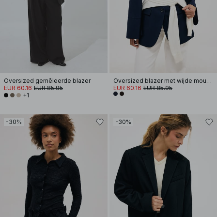
Oversized gemêleerde blazer
Oversized blazer met wijde mouwen
EUR 60.16
EUR 85.95
EUR 60.16
EUR 85.95
+1
-30%
-30%