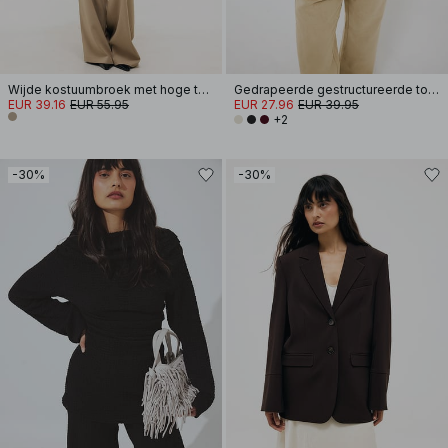
Wijde kostuumbroek met hoge taille
Gedrapeerde gestructureerde top met lange mouwen
EUR 39.16
EUR 55.95
EUR 27.96
EUR 39.95
+2
-30%
-30%