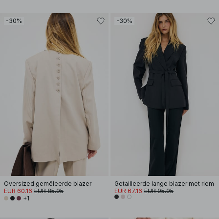
-30%
-30%
Oversized gemêleerde blazer
Getailleerde lange blazer met riem
EUR 60.16
EUR 85.95
EUR 67.16
EUR 95.95
+1