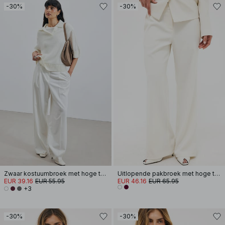
-30%
-30%
Zwaar kostuumbroek met hoge taille
Uitlopende pakbroek met hoge taille
EUR 39.16
EUR 55.95
EUR 46.16
EUR 65.95
+3
-30%
-30%