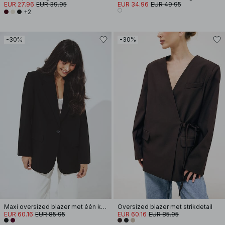
EUR 27.96
EUR 39.95
EUR 34.96
EUR 49.95
+2
-30%
-30%
Maxi oversized blazer met één knoop
Oversized blazer met strikdetail
EUR 60.16
EUR 85.95
EUR 60.16
EUR 85.95