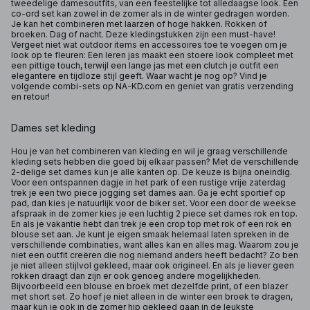
tweedelige damesoutfits, van een feestelijke tot alledaagse look. Een
co-ord set kan zowel in de zomer als in de winter gedragen worden.
Je kan het combineren met laarzen of hoge hakken. Rokken of
broeken. Dag of nacht. Deze kledingstukken zijn een must-have!
Vergeet niet wat outdoor items en accessoires toe te voegen om je
look op te fleuren: Een leren jas maakt een stoere look compleet met
een pittige touch, terwijl een lange jas met een clutch je outfit een
elegantere en tijdloze stijl geeft. Waar wacht je nog op? Vind je
volgende combi-sets op NA-KD.com en geniet van gratis verzending
en retour!
Dames set kleding
Hou je van het combineren van kleding en wil je graag verschillende
kleding sets hebben die goed bij elkaar passen? Met de verschillende
2-delige set dames kun je alle kanten op. De keuze is bijna oneindig.
Voor een ontspannen dagje in het park of een rustige vrije zaterdag
trek je een two piece jogging set dames aan. Ga je echt sportief op
pad, dan kies je natuurlijk voor de biker set. Voor een door de weekse
afspraak in de zomer kies je een luchtig 2 piece set dames rok en top.
En als je vakantie hebt dan trek je een crop top met rok of een rok en
blouse set aan. Je kunt je eigen smaak helemaal laten spreken in de
verschillende combinaties, want alles kan en alles mag. Waarom zou je
niet een outfit creëren die nog niemand anders heeft bedacht? Zo ben
je niet alleen stijlvol gekleed, maar ook origineel. En als je liever geen
rokken draagt dan zijn er ook genoeg andere mogelijkheden.
Bijvoorbeeld een blouse en broek met dezelfde print, of een blazer
met short set. Zo hoef je niet alleen in de winter een broek te dragen,
maar kun je ook in de zomer hip gekleed gaan in de leukste