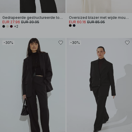
Gedrapeerde gestructureerde top met lange mouwen
Oversized blazer met wijde mouwen
EUR 27.96
EUR 39.95
EUR 60.16
EUR 85.95
+2
-30%
-30%