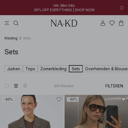
14h 38m 07s
30% OFF EVERYTHING | SHOP NOW
jurken
broeken
tops
bruine
witte
Kleding
/
Sets
Sets
Jurken
Tops
Zomerkleding
Sets
Overhemden & Blouse
FILTEREN
501
Keuzes
-30%
-30%