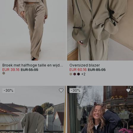
Broek met halfhoge taille en wijde pijpen
Oversized blazer
EUR 39.16
EUR 55.95
EUR 60.16
EUR 85.95
+2
-30%
-30%