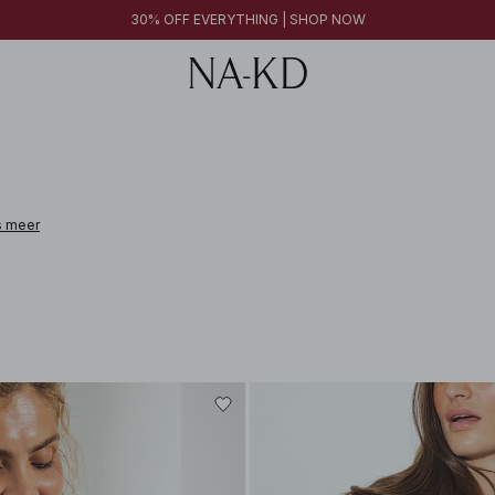
30% OFF EVERYTHING | SHOP NOW
s meer
 leather, cashmere, alpaca wool, and linen. From pieces designed to elevate e