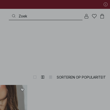
very special occasion to refined wardrobe heroes – all with that exquisite p
SORTEREN OP POPULARITEIT