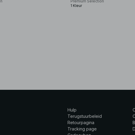
on
Premium Selection
1 Kleur
Hulp
Terugstuurbeleid
C
Retourpagina
B
Tracking page