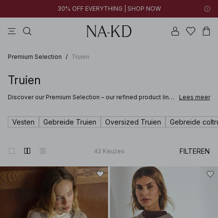
30% OFF EVERYTHING | SHOP NOW
jurken
broeken
tops
bruine
beige
Premium Selection
/
Truien
Truien
Discover our Premium Selection – our refined product line
Lees meer
where softness meets sophistication and craftsmanship
elevates every detail. Selected for their quality and feel,
these pieces are designed to bring comfort and refined
Vesten
Gebreide Truien
Oversized Truien
Gebreide coltr
style to your wardrobe.
Discover clothing and accessories made from fine materials such as suede,
FILTEREN
42
Keuzes