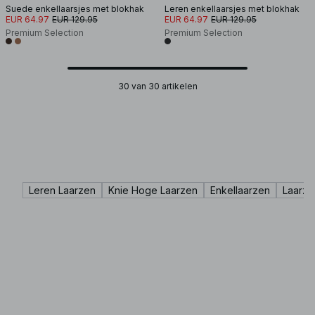
Suede enkellaarsjes met blokhak
Leren enkellaarsjes met blokhak
EUR 64.97
EUR 129.95
EUR 64.97
EUR 129.95
Premium Selection
Premium Selection
30 van 30 artikelen
Leren Laarzen
Knie Hoge Laarzen
Enkellaarzen
Laarze