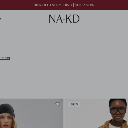
30% OFF EVERYTHING | SHOP NOW
30% OFF EVERYTHING | SHOP NOW
FINAL SALE | SHOP NOW
e
s meer
 leather, cashmere, alpaca wool, and linen. From pieces designed to elevate e
-60%