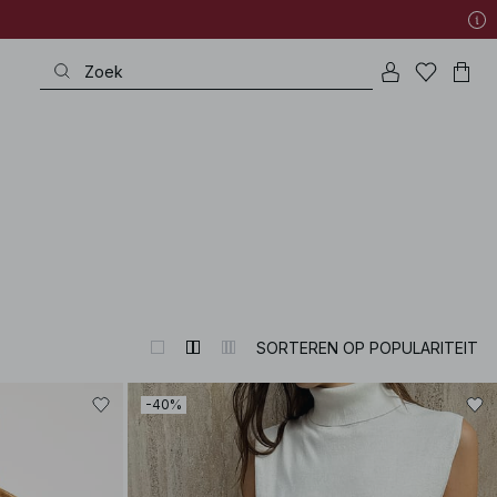
very special occasion to refined wardrobe heroes – all with that exquisite p
SORTEREN OP POPULARITEIT
-40%