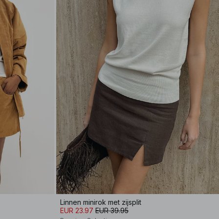
Linnen minirok met zijsplit
EUR 23.97
EUR 39.95