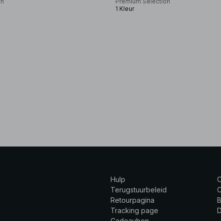
on
Premium Selection
1 Kleur
Hulp
Terugstuurbeleid
C
Retourpagina
B
Tracking page
Cadeaubon