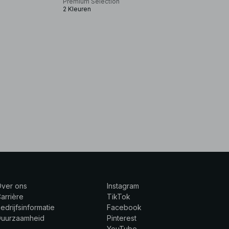
Premium Selection
2 Kleuren
Over ons
Instagram
arrière
TikTok
edrijfsinformatie
Facebook
Duurzaamheid
Pinterest
YouTube