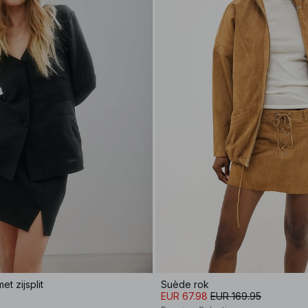
et zijsplit
Suède rok
EUR 67.98
EUR 169.95