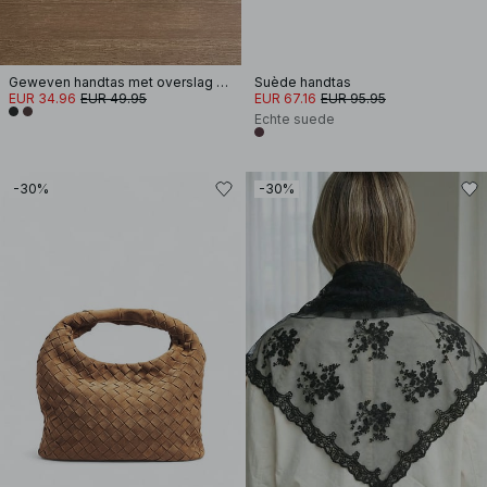
Geweven handtas met overslag en hengsel
Suède handtas
EUR 34.96
EUR 49.95
EUR 67.16
EUR 95.95
Echte suede
-30%
-30%