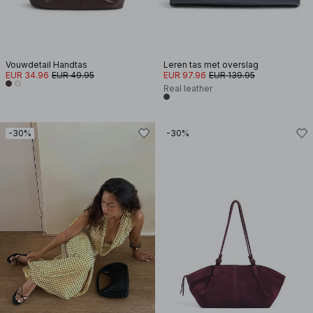
Vouwdetail Handtas
Leren tas met overslag
EUR 34.96
EUR 49.95
EUR 97.96
EUR 139.95
Real leather
-30%
-30%