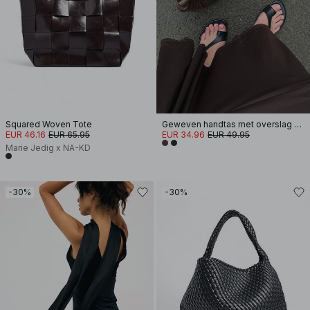
Squared Woven Tote
Geweven handtas met overslag en hengsel
EUR 46.16
EUR 65.95
EUR 34.96
EUR 49.95
Marie Jedig x NA-KD
-30%
-30%