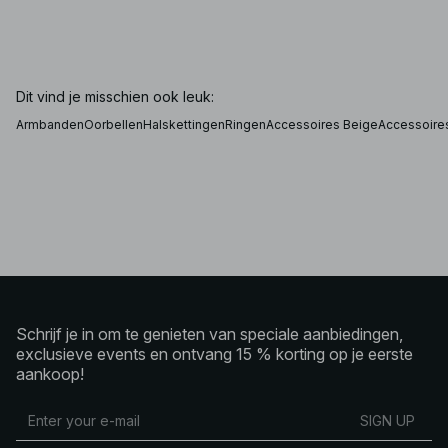
Dit vind je misschien ook leuk:
Armbanden
Oorbellen
Halskettingen
Ringen
Accessoires Beige
Accessoire
Schrijf je in om te genieten van speciale aanbiedingen,
exclusieve events en ontvang 15 % korting op je eerste
aankoop!
SIGN UP