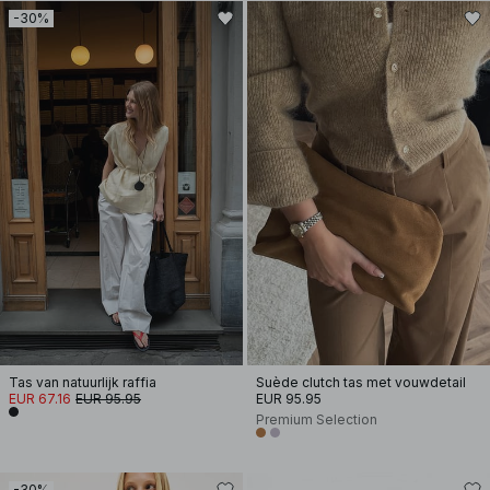
-30%
Tas van natuurlijk raffia
Suède clutch tas met vouwdetail
EUR 67.16
EUR 95.95
EUR 95.95
Premium Selection
-30%