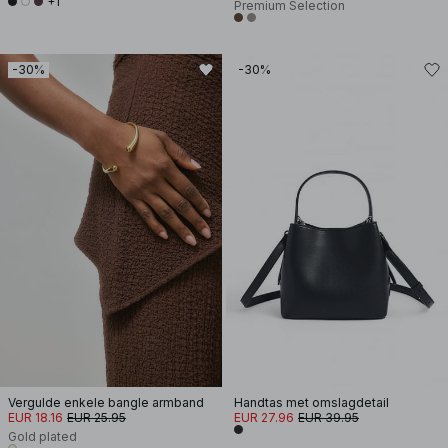
+1
Premium Selection
-30%
-30%
Vergulde enkele bangle armband
Handtas met omslagdetail
EUR 18.16
EUR 25.95
EUR 27.96
EUR 39.95
Gold plated