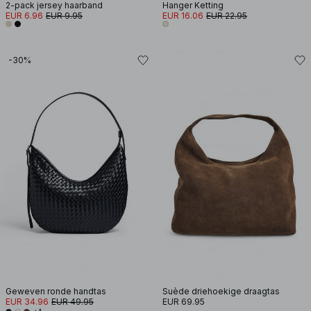
2-pack jersey haarband
Hanger Ketting
EUR 6.96
EUR 9.95
EUR 16.06
EUR 22.95
-30%
Geweven ronde handtas
Suède driehoekige draagtas
EUR 34.96
EUR 49.95
EUR 69.95