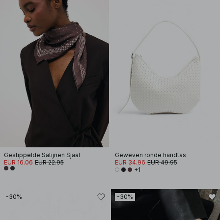
Gestippelde Satijnen Sjaal
Geweven ronde handtas
EUR 16.06
EUR 22.95
EUR 34.96
EUR 49.95
+1
-30%
-30%