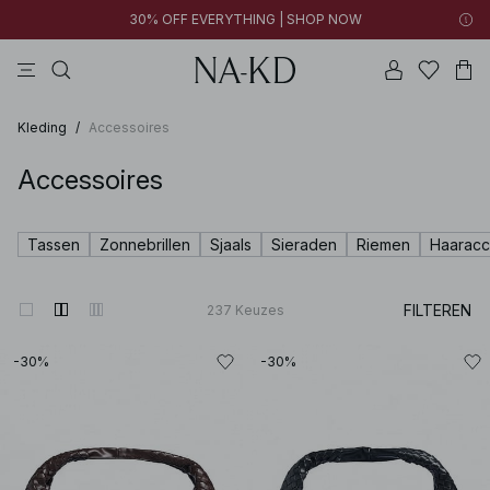
30% OFF EVERYTHING | SHOP NOW
jurken
broeken
tops
bruine
witte
Kleding
/
Accessoires
Accessoires
Tassen
Zonnebrillen
Sjaals
Sieraden
Riemen
Haaracc
FILTEREN
237
Keuzes
-30%
-30%