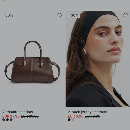
-30%
-30%
Vierkante handtas
2-pack jersey haarband
EUR 27.96
EUR 39.95
EUR 6.96
EUR 9.95