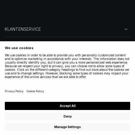
KLANTENSERVICE
OVER NA-KD
VOLG ONS
LEGAAL
NETHERLANDS
|
NEDERLANDS
Copyright 2025 Nakdcom One World AB