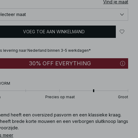
Vind je maat
lecteer maat
VOEG TOE AAN WINKELMAND
is levering naar Nederland binnen 3-5 werkdagen*
30% OFF EVERYTHING
VORM
n
Precies op maat
Groot
 hemd heeft een oversized pasvorm en een klassieke kraag.
 heeft brede korte mouwen en een verborgen sluitknoop langs
voorzijde.
s meer