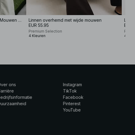
Linnenmix Gestructureerde Korte Mouwen Shirt
Linnen overhemd met wijde mouwen
Linn
EUR 55.95
EUR 
Premium Selection
Premi
4 Kleuren
4 Kle
Over ons
Instagram
arrière
TikTok
edrijfsinformatie
Facebook
Duurzaamheid
Pinterest
YouTube