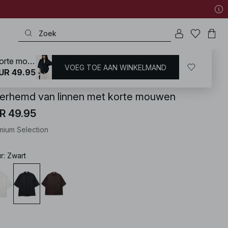
Overhemd van linnen met korte mouwen
VOEG TOE AAN WINKELMAND
KD
/
Overhemden & Blouses
/
Overhemden
/
Oversized Shirt
UR 49.95
erhemd van linnen met korte mouwen
R 49.95
mium Selection
ur
:
Zwart