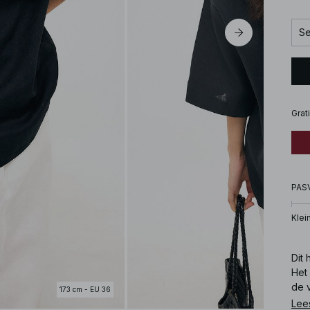
Se
Grat
PAS
Klei
Dit
Het
de 
173 cm - EU 36
Lee