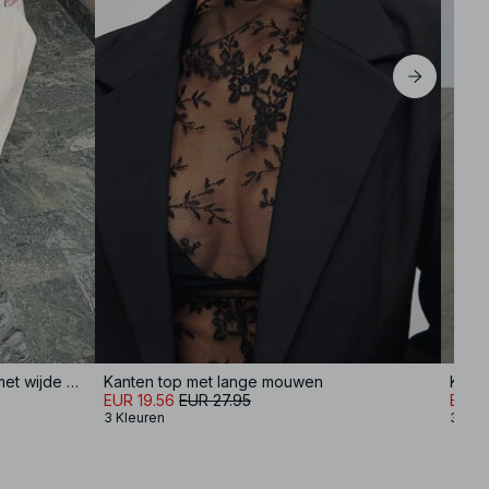
EU 42
EU 44
Op maat gemaakte linnen broek met wijde pijpen
Kanten top met lange mouwen
Kato
EUR 19.56
EUR 27.95
EUR 
3 Kleuren
3 Kle