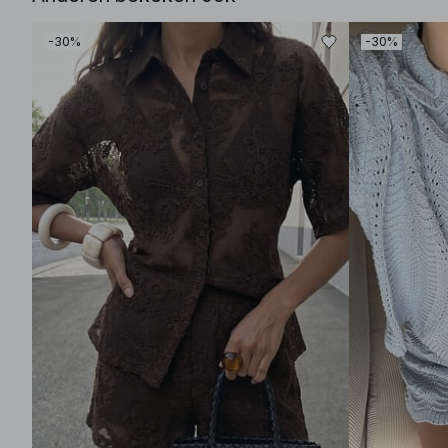
-30%
-30%