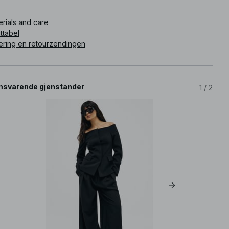
What is the fit like? The fit is oversized, providing a relaxed
and comfortable silhouette that allows for easy layering.
erials and care
How does the material feel? The linen fabric is breathable and
lightweight, offering a soft touch that feels pleasant against the
ttabel
skin.
ering en retourzendingen
Is it suitable for casual outings? Yes, this shirt is ideal for casual
outings and can easily be dressed up or down depending on
the occasion.
How should I style it? Pair it with tailored shorts or linen pants
for a laid-back yet polished look. Adding accessories can
svarende gjenstander
1
/
2
elevate the ensemble.
How should I care for it? We recommend checking the care
label. Generally, gentle washing and avoiding high heat will help
preserve the fabric's quality.
ikelnummer
:
1100-012966-0002