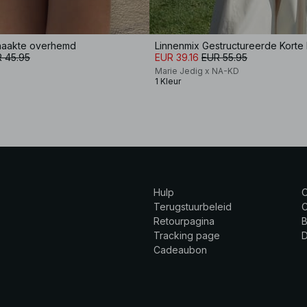
haakte overhemd
 45.95
EUR 39.16
EUR 55.95
Marie Jedig x NA-KD
1 Kleur
Hulp
Terugstuurbeleid
C
Retourpagina
B
Tracking page
Cadeaubon