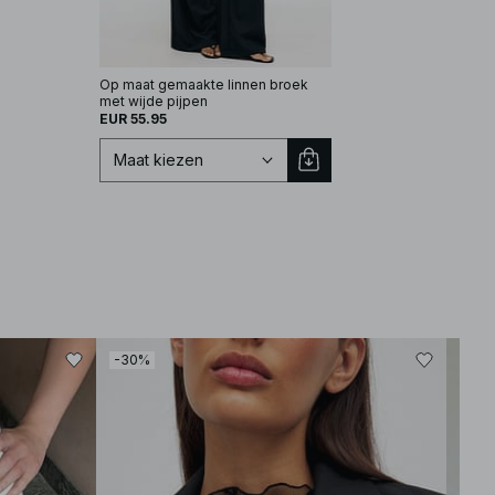
Op maat gemaakte linnen broek
Tailored Linen Shorts
met wijde pijpen
EUR 27.57
EUR 45.95
EUR 55.95
Maat kiezen
Selecteer maat
EU 32
EU 34
-30%
-30
EU 36
EU 38
EU 40