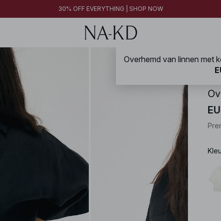
30% OFF EVERYTHING | SHOP NOW
NA-
E
Ov
EU
Pre
Kle