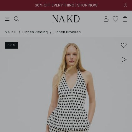
30% OFF EVERYTHING | SHOP NOW
jurken
broeken
tops
kleding
zwarte
NA-KD
/
Linnen kleding
/
Linnen Broeken
-50%