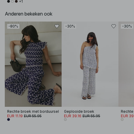
+1
Anderen bekeken ook
-80%
-30%
-30%
Rechte broek met borduursel
Geplooide broek
EUR 11.19
EUR 55.95
EUR 39.16
EUR 55.95
EUR 39