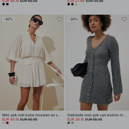
EUR 46.16
EUR 65.95
EUR 27.96
EUR 39.95
-30%
-30%
Mini-jurk met korte mouwen en strikceintuur
Gebreide mini-jurk van wolmix met cardigan
EUR 46.16
EUR 65.95
EUR 39.16
EUR 55.95