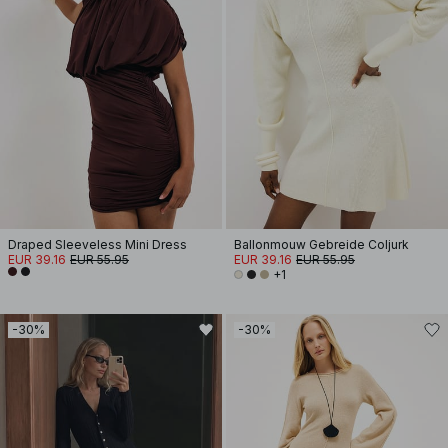
Draped Sleeveless Mini Dress
Ballonmouw Gebreide Coljurk
EUR 39.16
EUR 55.95
EUR 39.16
EUR 55.95
+1
-30%
-30%