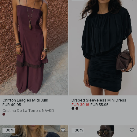
Chiffon Laagjes Midi Jurk
Draped Sleeveless Mini Dress
EUR 49.95
EUR 39.16
EUR 55.95
Cristina De La Torre x NA-KD
-30%
-30%