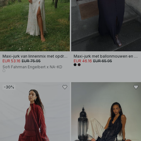
Maxi-jurk van linnenmix met opdruk
Maxi-jurk met ballonmouwen en knopen
EUR 53.16
EUR 75.95
EUR 46.16
EUR 65.95
Sofi Fahrman Engelbert x NA-KD
-30%