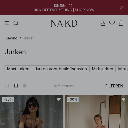
10h 58m 41s
30% OFF EVERYTHING | SHOP NOW
jurken
broeken
tops
zwarte
diepbruine
Kleding
/
Jurken
Jurken
Maxi-jurken
Jurken voor bruiloftsgasten
Midi-jurken
Mini-
FILTEREN
536
Keuzes
-30%
-30%