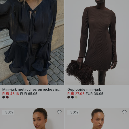
Mini-jurk met ruches en ruches in de taille
Geplooide mini-jurk
EUR 46.16
EUR 65.95
EUR 27.96
EUR 39.95
-30%
-30%