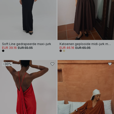
Soft Line gedrapeerde maxi-jurk
Katoenen geplooide midi-jurk met korte mouwen
EUR 39.16
EUR 55.95
EUR 46.16
EUR 65.95
-30%