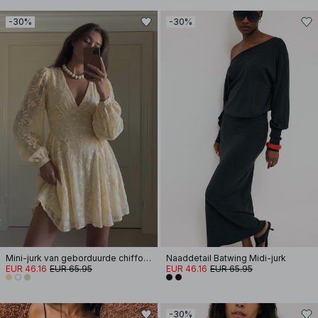
-30%
-30%
Mini-jurk van geborduurde chiffon met lange mouwen
Naaddetail Batwing Midi-jurk
EUR 46.16
EUR 65.95
EUR 46.16
EUR 65.95
-30%