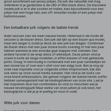
groot assortiment aan jersey jurkjes. De jurk die natuurlijk niet mag
ontbreken in je garderobe is de LBD of little black dress. De klassieke
zwarte jurk is er in alle soorten en maten, kies bijvoorbeeld voor een
jurkje met een hoge hals, een off-shoulder model of een jurkje met
ballonmouwen.
Een betaalbare jurk volgens de laatste trends
Ieder seizoen zien we weer nieuwe trends. Helemaal in de mode dit
seizoen is de blazer dress. Een jurk dat lijkt op een blazer qua model,
maar iets langer is zodat je deze als een jurk kan dragen. Combineer
de blazer dress met een paar stoere boots overdag of met een paar
hakken wanneer je een avondje gaat stappen met vrienden. Een
andere favoriet is de wrap dress of wikkeljurk. Deze jurken vind je
zowel in korte als lange modellen, in effen kleuren of met gekleurde
prints. Draag ‘m eenvoudig in combinatie met een paar sandaaltjes en
een mooie tas of over een t-shirt voor een edgy look. Ben je nog op
zoek naar inspiratie voor je volgende online shopmoment, kijk dan
ook eens op onze social media-kanalen. Hier vind je de looks van
onze brand ambassadors, die geheel volgens de laatste trends outfits
hebben samengesteld met de kledingstukken van onze site. Laat je
hier inspireren door hun combinaties en vind zo misschien wel je
nieuwe lievelingsjurk! Maar welke van onze jurken je ook kiest, het
belangrijkste is dat je je er prettig en mooi in voelt.
Witte jurk voor dames