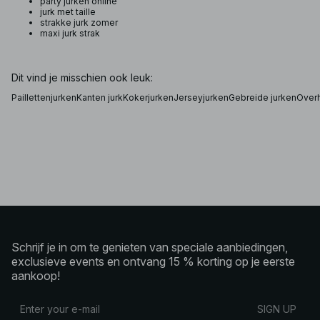
party jurken online
jurk met taille
strakke jurk zomer
maxi jurk strak
Dit vind je misschien ook leuk:
Paillettenjurken
Kanten jurk
Kokerjurken
Jerseyjurken
Gebreide jurken
Over
Schrijf je in om te genieten van speciale aanbiedingen,
exclusieve events en ontvang 15 % korting op je eerste
aankoop!
SIGN UP