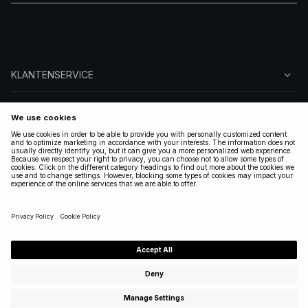
KLANTENSERVICE
OVER NA-KD
VOLG ONS
LEGAAL
NETHERLANDS
|
NEDERLANDS
Copyright 2025 Nakdcom One World AB