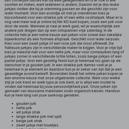
Een zomerjurk dames kan bij elke gelegenheid en is er ook in alle
soorten en maten, want iedereen is anders. Daarom wil je dus leuke
jurkjes vinden die bij je stemming passen en die geschikt zijn voor
ieder moment. Voor een avondje uit met je vriendinnen kies je
bijvoorbeeld voor een strakke jurk of een witte cocktailjurk. Maar er is
nog veel meer wat je online bij NA-KD kunt kopen, zoals een jurk voor
door de week. Wanneer je naar je werk gaat, wil je waarschijnlijk een
andere jurk dragen dan op een ontspannen vrije zaterdag. In de
collectie heb je een ruime keuze aan jurken voor zowel een zakelijke
bijeenkomst als een formele afspraak. Geschikt voor ieder seizoen.
Kies voor een zwart jurkje of een roze jurk die mooi afkleedt. De
flatteuze jurkjes zijn in verschillende maten te krijgen. Voor je vrije tijd
kies je meestal niet voor een nette jurk, maar voor zomerjurken lang of
jurkjes zomer in verschillende lichte tinten, zoals beige jurkjes of een
pastel jurkje. Voor een gezellig feest kun je helemaal los gaan op de
dansvloer in je gouden jurk. In een strakke jurk dames voel je je
helemaal in je element en daardoor kun je er zeker van zijn dat je een
geweldige avond beleeft. Bovendien biedt het online jurken kopen je
een enorme keuze met onze uitgebreide collectie. Want voor welke
stijl je ook kiest en welk type je ook bent, er is altijd een model te
vinden dat helemaal bij jouw persoonlijkheid past. Onze jurken zijn
gemaakt van duurzame materialen zoals organisch katoen. Hierdoor
kun je heel lang van jouw aankoop genieten.
gouden jurk
nette jurk
wit jurkje strak
lange strakke jurk met split
beige jurk strak
zwart jurkje met touwtjes