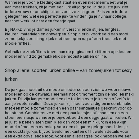
Wanneer je voor je kledingkast staat en even niet meer weet wat je
aan moet trekken, zit je met een jurk altijd goed. In de juiste jurk ziet
iedere vrouw er prachtig uit en voelt ze zich goed. Er is voor iedere
gelegenheid wel een perfecte jurk te vinden, ga je nu naar college,
naar het werk, of naar een feestje gaat.
Bij NA-KD vind je dames jurken in verschillende stijlen, lengtes,
kleuren, materialen en ontwerpen. Shop hier bijvoorbeeld een mooi
zomerjurkje, een lange jurk met een open rug of een feestjurk met
mooie ruffles.
Gebruik de zoekfilters bovenaan de pagina om te filteren op kleur en
model en vind zo gemakkelijk de mooiste jurken online.
Shop allerlei soorten jurken online – van zomerjurken tot sexy
jurken
De jurk gaat nooit uit de mode en ieder seizoen zien we weer nieuwe
modellen op de catwalk. Helemaal hot dit moment zijn de midi en maxi
jurken. Dit zijn langere modellen die tot iets over je knieën of zelfs tot
aan je voeten vallen. Deze jurken zijn heel veelzijdig en in combinatie
met een mooie zomerhoed en een paar sandaaltjes geschikt voor op
het strand. Combineer ze met een paar laarsjes of sandalen en een
stoer leren jasje wanneer je bijvoorbeeld een dagje gaat winkelen. Wil
je juist je benen laten zien, kies dan voor een mini-jurk in een A-lijn
model of met een overslag. Voor een chiquere gelegenheid kies je
een cocktailjurkje, bijvoorbeeld met kanten of fluwelen details voor
een extra opvallende look. Voor een alledaagse look hebben we een