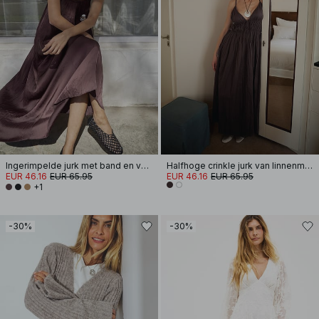
Ingerimpelde jurk met band en volume
Halfhoge crinkle jurk van linnenmix met volumineuze band
EUR 46.16
EUR 65.95
EUR 46.16
EUR 65.95
+1
-30%
-30%