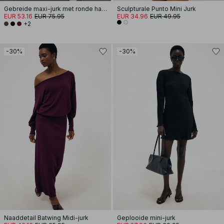
Gebreide maxi-jurk met ronde hals en ruches
Sculpturale Punto Mini Jurk
EUR 53.16
EUR 75.95
EUR 34.96
EUR 49.95
+2
-30%
-30%
Naaddetail Batwing Midi-jurk
Geplooide mini-jurk