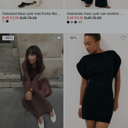
Gekleed Maxi-jurk met Korte Mouwen
Gebreide maxi-jurk van wolmix met vest
EUR 53.16
EUR 75.95
EUR 53.16
EUR 75.95
+1
-30%
-30%