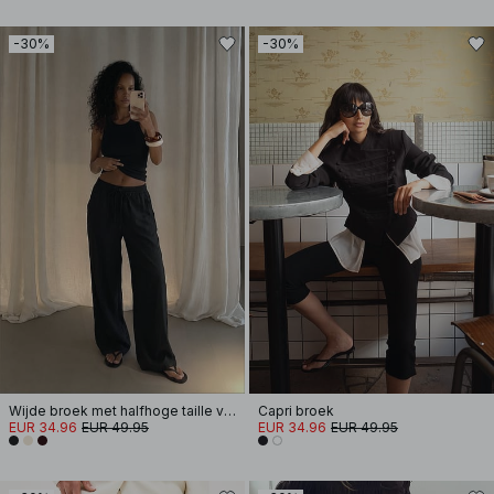
-30%
-30%
Wijde broek met halfhoge taille van viscosemix
Capri broek
EUR 34.96
EUR 49.95
EUR 34.96
EUR 49.95