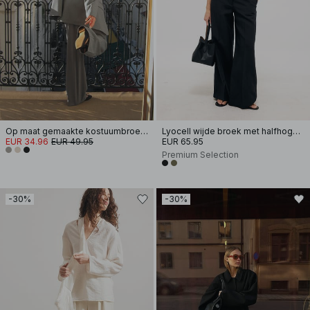
Op maat gemaakte kostuumbroek met middelhoge taille
Lyocell wijde broek met halfhoge taille
EUR 34.96
EUR 49.95
EUR 65.95
Premium Selection
-30%
-30%