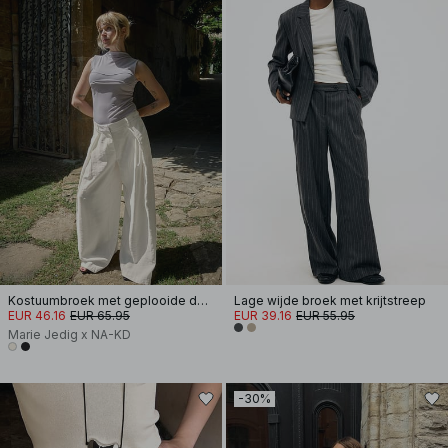
Kostuumbroek met geplooide details
Lage wijde broek met krijtstreep
EUR 46.16
EUR 65.95
EUR 39.16
EUR 55.95
Marie Jedig x NA-KD
-30%