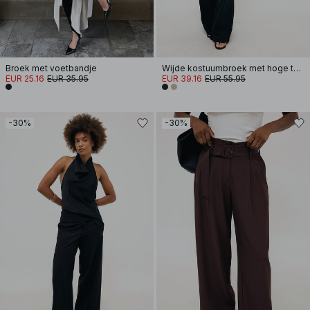
Broek met voetbandje
Wijde kostuumbroek met hoge taille
EUR 25.16
EUR 35.95
EUR 39.16
EUR 55.95
-30%
-30%