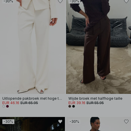
-30%
-30%
Uitlopende pakbroek met hoge taille
Wijde broek met halfhoge taille
EUR 46.16
EUR 65.95
EUR 39.16
EUR 55.95
-30%
-30%