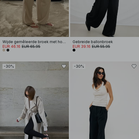
Wijde gemêleerde broek met hoge taille
Gebreide ballonbroek
EUR 46.16
EUR 65.95
EUR 39.16
EUR 55.95
-30%
-30%