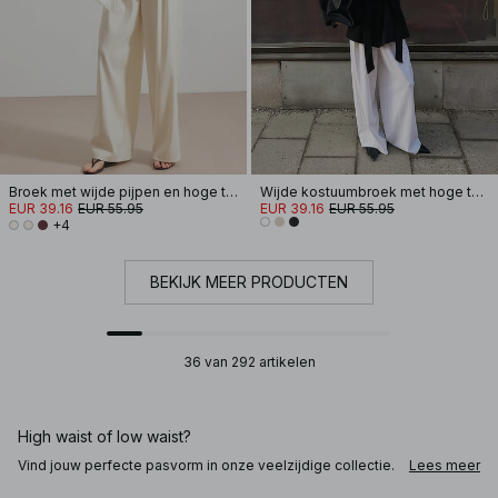
Broek met wijde pijpen en hoge taille
Wijde kostuumbroek met hoge taille
EUR 39.16
EUR 55.95
EUR 39.16
EUR 55.95
+4
BEKIJK MEER PRODUCTEN
36 van 292 artikelen
High waist of low waist?
Vind jouw perfecte pasvorm in onze veelzijdige collectie.
Lees meer
Ga voor een straight-leg broek voor een verzorgde