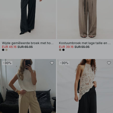
Wijde gemêleerde broek met hoge taille
Kostuumbroek met lage taille en elastisch detail
EUR 46.16
EUR 65.95
EUR 39.16
EUR 55.95
-30%
-30%