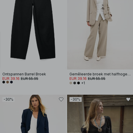
Ontspannen Barrel Broek
Gemêleerde broek met halfhoge taille
EUR 39.16
EUR 55.95
EUR 39.16
EUR 55.95
+1
-30%
-30%