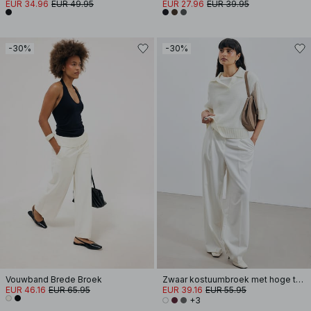
EUR 34.96
EUR 49.95
EUR 27.96
EUR 39.95
-30%
-30%
Vouwband Brede Broek
Zwaar kostuumbroek met hoge taille
EUR 46.16
EUR 65.95
EUR 39.16
EUR 55.95
+3