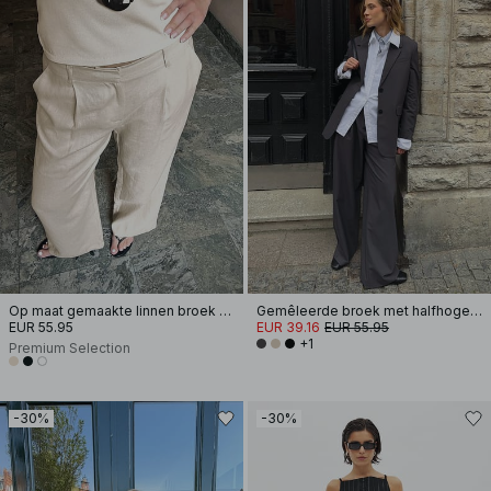
Op maat gemaakte linnen broek met wijde pijpen
Gemêleerde broek met halfhoge taille
EUR 55.95
EUR 39.16
EUR 55.95
+1
Premium Selection
-30%
-30%