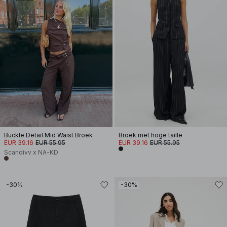
Buckle Detail Mid Waist Broek
Broek met hoge taille
EUR 39.16
EUR 55.95
EUR 39.16
EUR 55.95
Scandivv x NA-KD
-30%
-30%