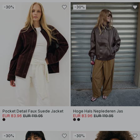
-30%
-30%
Pocket Detail Faux Suede Jacket
Hoge Hals Neplederen Jas
EUR 83.96
EUR 119.95
EUR 83.96
EUR 119.95
-30%
-30%