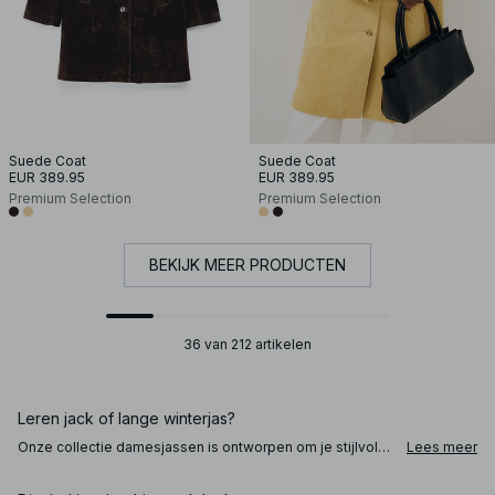
Suede Coat
Suede Coat
EUR 389.95
EUR 389.95
Premium Selection
Premium Selection
BEKIJK MEER PRODUCTEN
36 van 212 artikelen
Leren jack of lange winterjas?
Onze collectie damesjassen is ontworpen om je stijlvol
Lees meer
door alle seizoenen heen te helpen. Kies een jas of jack
die je warm houdt, modieus oogt en je laat voelen als de