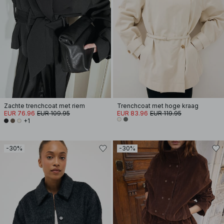
Zachte trenchcoat met riem
Trenchcoat met hoge kraag
EUR 76.96
EUR 109.95
EUR 83.96
EUR 119.95
+1
-30%
-30%