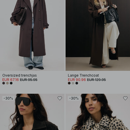
Oversized trenchjas
Lange Trenchcoat
EUR 67.16
EUR 95.95
EUR 90.96
EUR 129.95
-30%
-30%