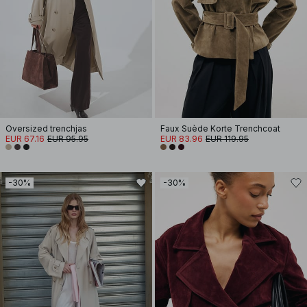
Oversized trenchjas
Faux Suède Korte Trenchcoat
EUR 67.16
EUR 95.95
EUR 83.96
EUR 119.95
-30%
-30%