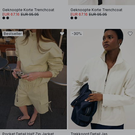
Geknoopte Korte Trenchcoat
Geknoopte Korte Trenchcoat
EUR 67.16
EUR 95.95
EUR 67.16
EUR 95.95
Bestseller
-30%
Pocket Detail Half Zip Jacket
Trekkoord Detail Jas