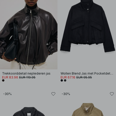
Trekkoorddetail neplederen jas
Wollen Blend Jas met Pocketdetails
EUR 83.96
EUR 119.95
EUR 67.16
EUR 95.95
-30%
-30%