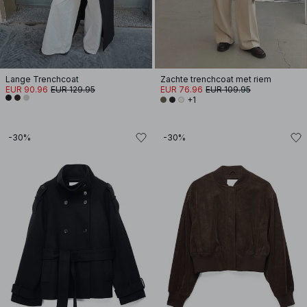
Lange Trenchcoat
Zachte trenchcoat met riem
EUR 90.96
EUR 129.95
EUR 76.96
EUR 109.95
+1
-30%
-30%