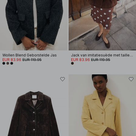
Wollen Blend Geborstelde Jas
Jack van imitatiesuède met tailledetail
EUR 83.96
EUR 119.95
EUR 83.96
EUR 119.95