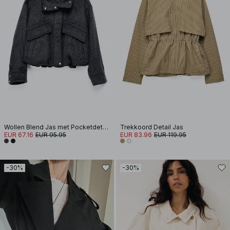
Wollen Blend Jas met Pocketdetails
Trekkoord Detail Jas
EUR 67.16
EUR 95.95
EUR 83.96
EUR 119.95
-30%
-30%