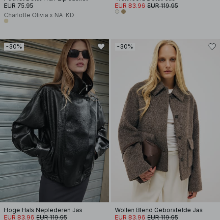
EUR 75.95
EUR 83.96
EUR 119.95
Charlotte Olivia x NA-KD
-30%
-30%
Hoge Hals Neplederen Jas
Wollen Blend Geborstelde Jas
EUR 83.96
EUR 119.95
EUR 83.96
EUR 119.95