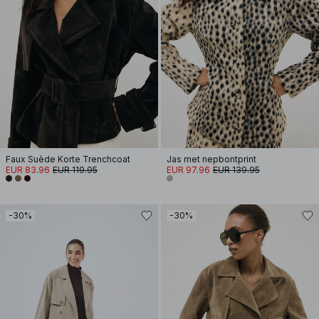
Faux Suède Korte Trenchcoat
Jas met nepbontprint
EUR 83.96
EUR 119.95
EUR 97.96
EUR 139.95
-30%
-30%