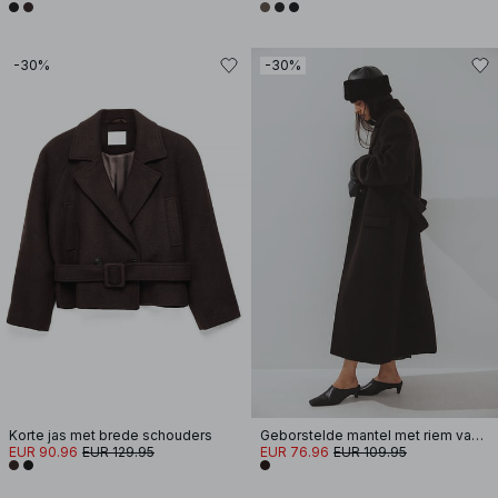
-30%
-30%
Korte jas met brede schouders
Geborstelde mantel met riem van wolmix
EUR 90.96
EUR 129.95
EUR 76.96
EUR 109.95