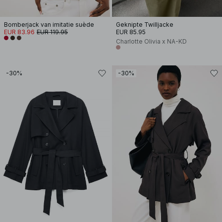
Bomberjack van imitatie suède
Geknipte Twilljacke
EUR 83.96
EUR 119.95
EUR 85.95
Charlotte Olivia x NA-KD
-30%
-30%