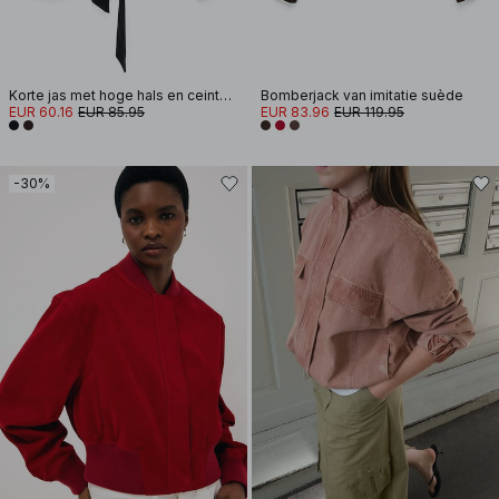
Korte jas met hoge hals en ceintuur
Bomberjack van imitatie suède
EUR 60.16
EUR 85.95
EUR 83.96
EUR 119.95
-30%