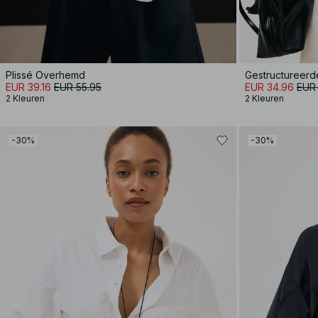
Plissé Overhemd
Gestructureerd
EUR 39.16
EUR 55.95
EUR 34.96
EUR
2 Kleuren
2 Kleuren
-30%
-30%