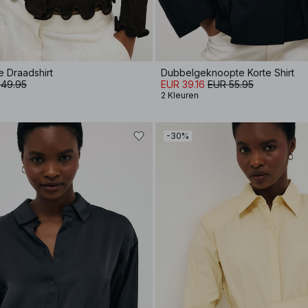
e Draadshirt
Dubbelgeknoopte Korte Shirt
 49.95
EUR 39.16
EUR 55.95
2 Kleuren
-30%