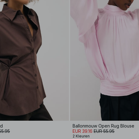
md
Ballonmouw Open Rug Blouse
55.95
EUR 39.16
EUR 55.95
2 Kleuren