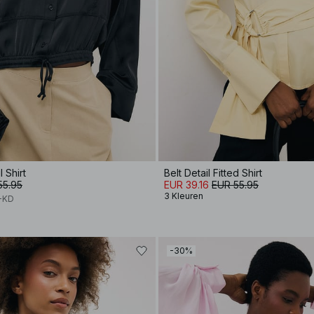
 Shirt
Belt Detail Fitted Shirt
55.95
EUR 39.16
EUR 55.95
3 Kleuren
A-KD
-30%