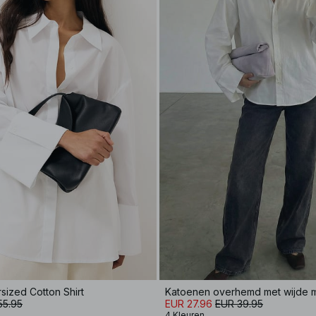
rsized Cotton Shirt
Katoenen overhemd met wijde
55.95
EUR 27.96
EUR 39.95
4 Kleuren