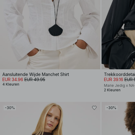
Aansluitende Wijde Manchet Shirt
Trekkoorddetail
EUR 34.96
EUR 49.95
EUR 39.16
EUR 
4 Kleuren
Marie Jedig x N
2 Kleuren
-30%
-30%