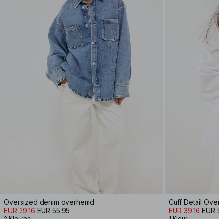
Oversized denim overhemd
Cuff Detail Ove
EUR 39.16
EUR 55.95
EUR 39.16
EUR 
2 Kleuren
1 Kleur