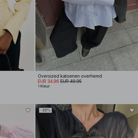
Oversized katoenen overhemd
EUR 34.96
EUR 49.95
1 Kleur
-30%