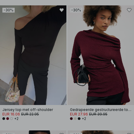
-30%
-30%
Jersey top met off-shoulder
Gedrapeerde gestructureerde top met lange mouwen
EUR 16.06
EUR 22.95
EUR 27.96
EUR 39.95
+2
+2