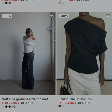
-30%
-30%
Soft Line gedrapeerde top met lange mouwen
Sculpturale Scuba Top
EUR 27.96
EUR 39.95
EUR 34.96
EUR 49.95
+3