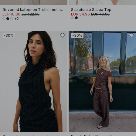
Gevormd katoenen T-shirt met trechterhals
Sculpturale Scuba Top
EUR 16.06
EUR 22.95
EUR 34.96
EUR 49.95
+2
-30%
-30%