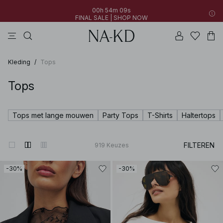
00h 54m 07s
FINAL SALE | SHOP NOW
jurken
broeken
tops
kleding
bruine
00h 54m 07s
30% OFF EVERYTHING | SHOP NOW
FINAL SALE | SHOP NOW
Kleding
/
Tops
Tops
Tops met lange mouwen
Party Tops
T-Shirts
Haltertops
FILTEREN
919
Keuzes
-30%
-30%