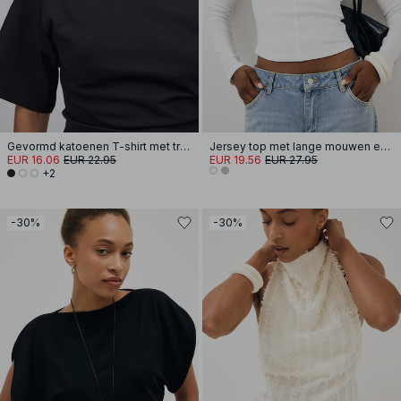
Gevormd katoenen T-shirt met trechterhals
Jersey top met lange mouwen en afgeronde zoom
EUR 16.06
EUR 22.95
EUR 19.56
EUR 27.95
+2
-30%
-30%