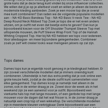
grote kans dat je deze terug kunt vinden bij onze influencer collecties.
We willen dat jij je op je allerbest voelt en willen je alleen de beste en
modernste kleding aanbieden. Zoek je een mooie top die je overal
mee kunt combineren? Dan raden we de volgende populaire modellen
aan: - NA-KD Basic Bandeau Top - NA-KD Basic V-neck Tee - NA-KD
Deep Round Neck Ribbed Top Zoek je tops die er net even anders
uitzien, om je outfit net even dat beetje extra te geven? Dan kun je
bijvoorbeeld kiezen voor de Off Shoulder Trumpet Sleeve Top met
uitlopende mouwen, de Puff Sleeve Wrap Front Top of de Hannah
Whiting Cropped Top. Hier bij NA-KD hebben we tops voor iedereen.
Voor alledaagse- en meer bijzondere gelegenheden. Combineer
zoals je zelf wilt creëer looks waar menigeen jaloers op zal zijn.
Tops dames
Dames tops kun je eigenlijk nooit genoeg in je kledingkast hebben. Er
zijn zoveel verschillende modellen dat je immers oneindig kunt
combineren. Uiteindelijk is het dus extra prettig dat je ook online een
grote keuze hebt, zodat je de ideale outfit kunt samenstellen voor
elke gelegenheid. Top dames koop je namelijk niet alleen in de
zomer, ook in de winter draag je ze. Zowel door de week als in het
weekend zijn ze een aanwinst voor je outfit. Bijvoorbeeld een
vierkante hals top met lange mouwen, of een geribde top met lange
mouwen voor de dagen dat het wat frisser is. In de zomer draag je
natuurlijk een crop top of een wikkeltop. De verschillende modellen
zijn in meerdere kleuren verkrijgbaar. Denk bijvoorbeeld aan een