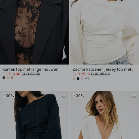
Kanten top met lange mouwen
Zachte katoenen jersey top met wijde mouwen
EUR 19.56
EUR 27.95
EUR 25.16
EUR 35.95
+1
-30%
-30%