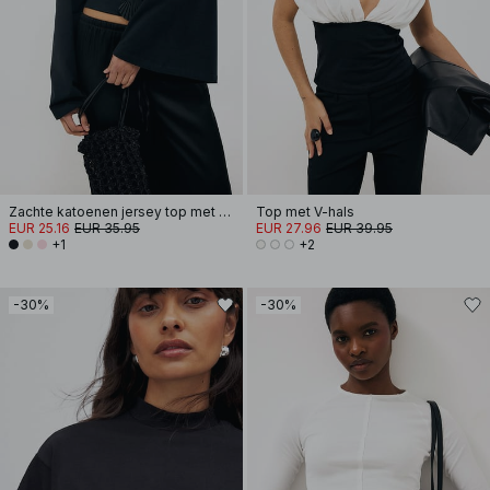
Zachte katoenen jersey top met wijde mouwen
Top met V-hals
EUR 25.16
EUR 35.95
EUR 27.96
EUR 39.95
+1
+2
-30%
-30%