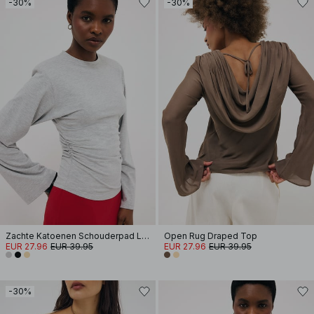
-30%
-30%
Zachte Katoenen Schouderpad Lange Mouwen T-shirt
Open Rug Draped Top
EUR 27.96
EUR 39.95
EUR 27.96
EUR 39.95
-30%