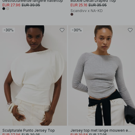
Gestructureerde langere haltertop
Buckle Detail Draped Top
EUR 27.96
EUR 39.95
EUR 25.16
EUR 35.95
Scandivv x NA-KD
-30%
-30%
Sculpturale Punto Jersey Top
Jersey top met lange mouwen en afgeronde zoom
EUR 27.96
EUR 39.95
EUR 19.56
EUR 27.95