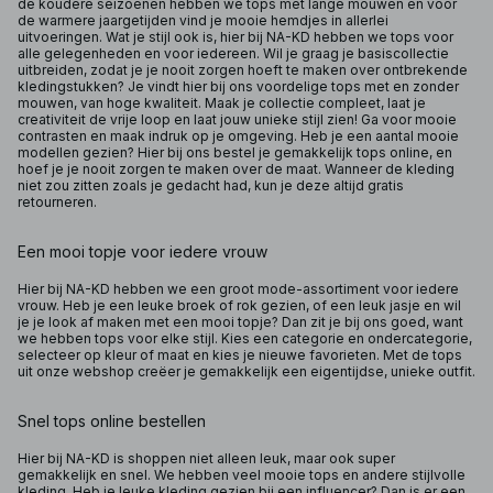
de koudere seizoenen hebben we tops met lange mouwen en voor
de warmere jaargetijden vind je mooie hemdjes in allerlei
uitvoeringen. Wat je stijl ook is, hier bij NA-KD hebben we tops voor
alle gelegenheden en voor iedereen. Wil je graag je basiscollectie
uitbreiden, zodat je je nooit zorgen hoeft te maken over ontbrekende
kledingstukken? Je vindt hier bij ons voordelige tops met en zonder
mouwen, van hoge kwaliteit. Maak je collectie compleet, laat je
creativiteit de vrije loop en laat jouw unieke stijl zien! Ga voor mooie
contrasten en maak indruk op je omgeving. Heb je een aantal mooie
modellen gezien? Hier bij ons bestel je gemakkelijk tops online, en
hoef je je nooit zorgen te maken over de maat. Wanneer de kleding
niet zou zitten zoals je gedacht had, kun je deze altijd gratis
retourneren.
Een mooi topje voor iedere vrouw
Hier bij NA-KD hebben we een groot mode-assortiment voor iedere
vrouw. Heb je een leuke broek of rok gezien, of een leuk jasje en wil
je je look af maken met een mooi topje? Dan zit je bij ons goed, want
we hebben tops voor elke stijl. Kies een categorie en ondercategorie,
selecteer op kleur of maat en kies je nieuwe favorieten. Met de tops
uit onze webshop creëer je gemakkelijk een eigentijdse, unieke outfit.
Snel tops online bestellen
Hier bij NA-KD is shoppen niet alleen leuk, maar ook super
gemakkelijk en snel. We hebben veel mooie tops en andere stijlvolle
kleding. Heb je leuke kleding gezien bij een influencer? Dan is er een