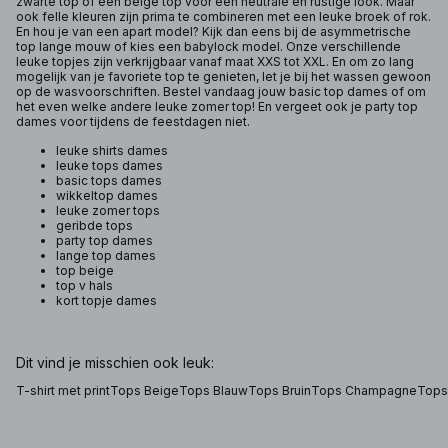
zwarte top of een beige top voor een neutrale en rustige look. Maar
ook felle kleuren zijn prima te combineren met een leuke broek of rok.
En hou je van een apart model? Kijk dan eens bij de asymmetrische
top lange mouw of kies een babylock model. Onze verschillende
leuke topjes zijn verkrijgbaar vanaf maat XXS tot XXL. En om zo lang
mogelijk van je favoriete top te genieten, let je bij het wassen gewoon
op de wasvoorschriften. Bestel vandaag jouw basic top dames of om
het even welke andere leuke zomer top! En vergeet ook je party top
dames voor tijdens de feestdagen niet.
leuke shirts dames
leuke tops dames
basic tops dames
wikkeltop dames
leuke zomer tops
geribde tops
party top dames
lange top dames
top beige
top v hals
kort topje dames
Dit vind je misschien ook leuk:
T-shirt met print
Tops Beige
Tops Blauw
Tops Bruin
Tops Champagne
Tops