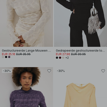
Gestructureerde Lange Mouwen Top
Gedrapeerde gestructureerde top met lange mouwen
EUR 25.16
EUR 35.95
EUR 27.96
EUR 39.95
+2
-30%
-30%