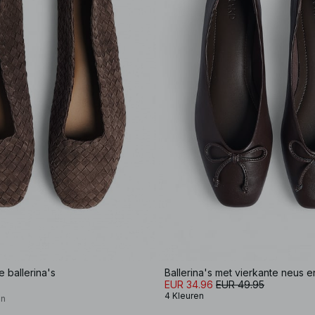
ballerina's
Ballerina's met vierkante neus en
EUR 34.96
EUR 49.95
4 Kleuren
on