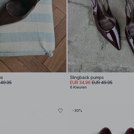
ps
Slingback pumps
 49.95
EUR 34.96
EUR 49.95
6 Kleuren
-30%