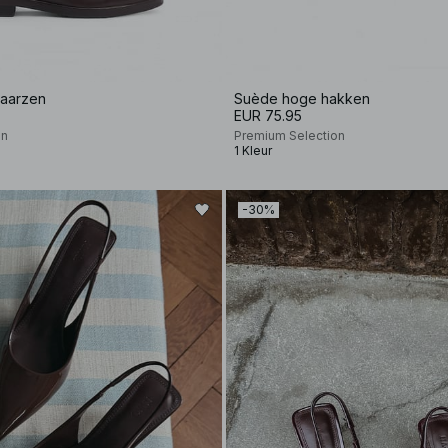
jlaarzen
Suède hoge hakken
EUR 75.95
on
Premium Selection
1 Kleur
-30%