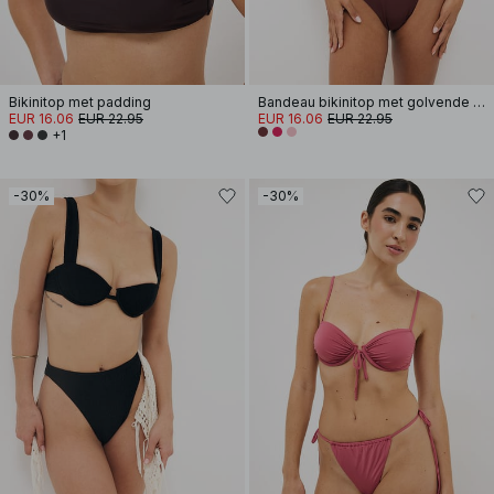
Bikinitop met padding
Bandeau bikinitop met golvende band
EUR 16.06
EUR 22.95
EUR 16.06
EUR 22.95
+1
-30%
-30%