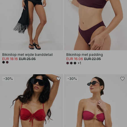
Bikinitop met wijde banddetail
Bikinitop met padding
EUR 18.16
EUR 25.95
EUR 16.06
EUR 22.95
+1
-30%
-30%