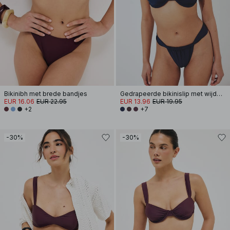
Bikinibh met brede bandjes
Gedrapeerde bikinislip met wijde band
EUR 16.06
EUR 22.95
EUR 13.96
EUR 19.95
+2
+7
-30%
-30%