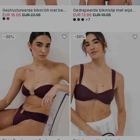
Gestructureerde bikini bh met beugel
Gedrapeerde bikinislip met wijde band
EUR 16.06
EUR 22.95
EUR 13.96
EUR 19.95
+7
-30%
-30%