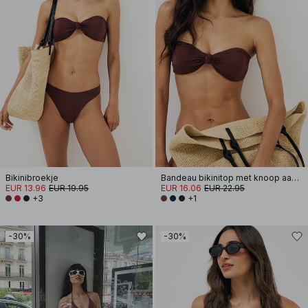
Bikinibroekje
Bandeau bikinitop met knoop aan de voorkant
EUR 13.96
EUR 19.95
EUR 16.06
EUR 22.95
+3
+1
-30%
-30%