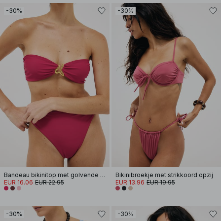
-30%
-30%
Bandeau bikinitop met golvende band
Bikinibroekje met strikkoord opzij
EUR 16.06
EUR 22.95
EUR 13.96
EUR 19.95
-30%
-30%