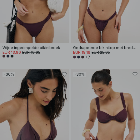
Wijde ingerimpelde bikinibroek
Gedrapeerde bikinitop met brede band
EUR 13.96
EUR 19.95
EUR 18.16
EUR 25.95
+7
-30%
-30%