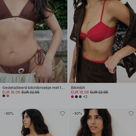
Gedetailleerd bikinibroekje met trekkoord
Bikinibh
EUR 16.06
EUR 22.95
EUR 16.06
EUR 22.95
+2
-30%
-30%