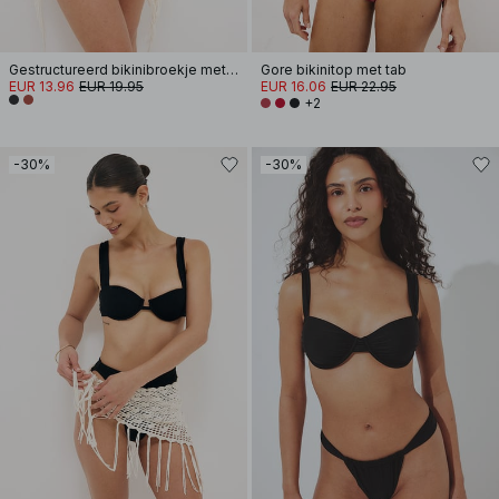
Gestructureerd bikinibroekje met hoge taille
Gore bikinitop met tab
EUR 13.96
EUR 19.95
EUR 16.06
EUR 22.95
+2
-30%
-30%