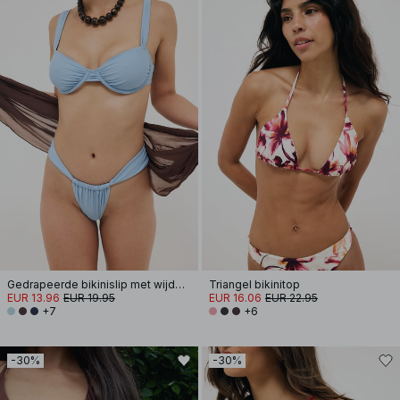
Gedrapeerde bikinislip met wijde band
Triangel bikinitop
EUR 13.96
EUR 19.95
EUR 16.06
EUR 22.95
+7
+6
-30%
-30%