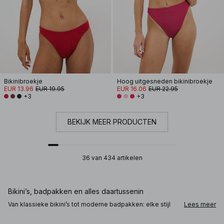
Bikinibroekje
Hoog uitgesneden bikinibroekje
EUR 13.96
EUR 19.95
EUR 16.06
EUR 22.95
+3
+3
BEKIJK MEER PRODUCTEN
36 van 434 artikelen
Bikini’s, badpakken en alles daartussenin
Van klassieke bikini’s tot moderne badpakken: elke stijl
Lees meer
biedt een andere balans tussen bedekking, support en
vorm. Triangel bikinitops en brazilian bikinibroekjes