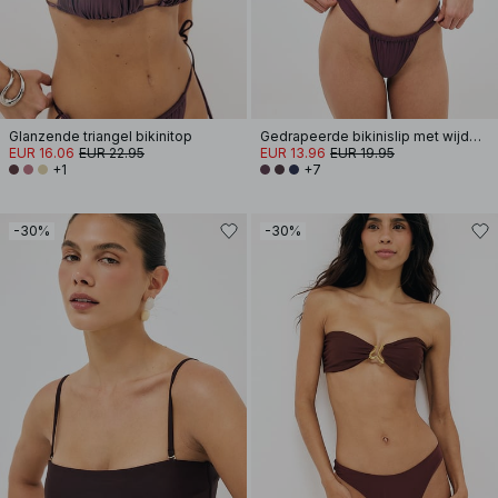
Glanzende triangel bikinitop
Gedrapeerde bikinislip met wijde band
EUR 16.06
EUR 22.95
EUR 13.96
EUR 19.95
+1
+7
-30%
-30%