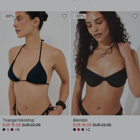
-30%
-30%
Triangel bikinitop
Bikinibh
EUR 16.06
EUR 22.95
EUR 16.06
EUR 22.95
+6
+2