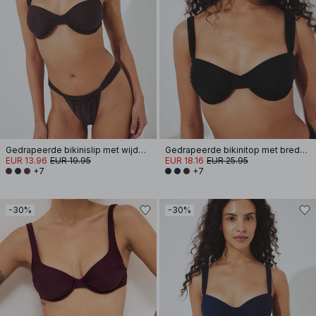
Gedrapeerde bikinislip met wijde band
Gedrapeerde bikinitop met brede band
EUR 13.96
EUR 19.95
EUR 18.16
EUR 25.95
+7
+7
-30%
-30%