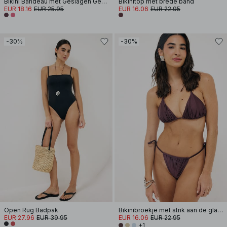
Bikini Bandeau met Geslagen Gesp Detail
Bikinitop met brede band
EUR 18.16
EUR 25.95
EUR 16.06
EUR 22.95
-30%
-30%
Open Rug Badpak
Bikinibroekje met strik aan de glanzende kant
EUR 27.96
EUR 39.95
EUR 16.06
EUR 22.95
+1