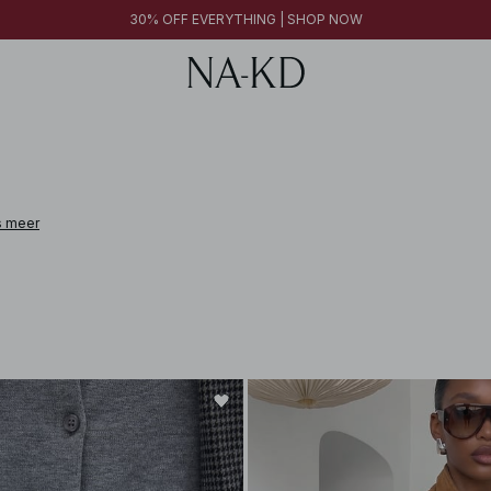
30% OFF EVERYTHING | SHOP NOW
s meer
 leather, cashmere, alpaca wool, and linen. From pieces designed to elevate e