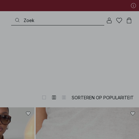
very special occasion to refined wardrobe heroes – all with that exquisite p
SORTEREN OP POPULARITEIT