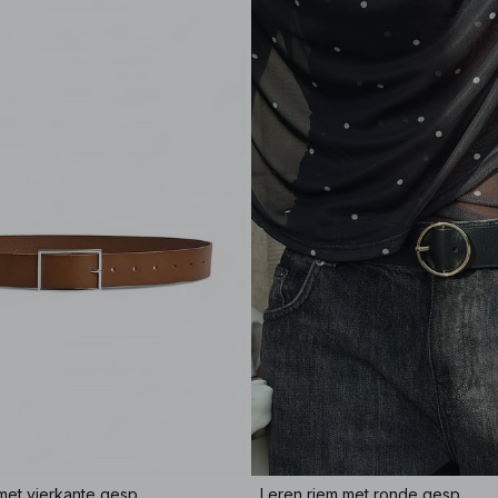
 met vierkante gesp
Leren riem met ronde gesp