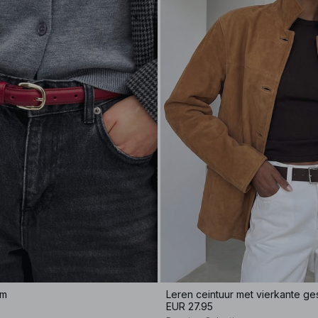
em
Leren ceintuur met vierkante ge
EUR 27.95