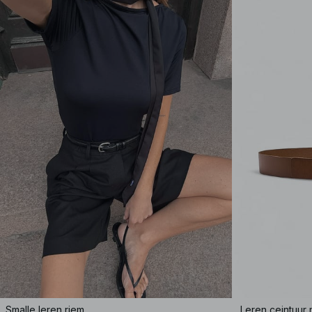
Smalle leren riem
Leren ceintuur