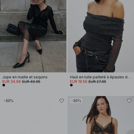
Jupe en maille et sequins
Haut en tulle pailleté à épaules dénudées
EUR 34.96
EUR 49.95
EUR 19.56
EUR 27.95
-30%
-30%