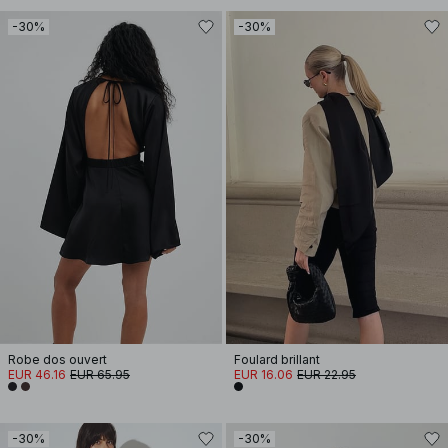
-30%
-30%
Robe dos ouvert
Foulard brillant
EUR 46.16
EUR 65.95
EUR 16.06
EUR 22.95
-30%
-30%