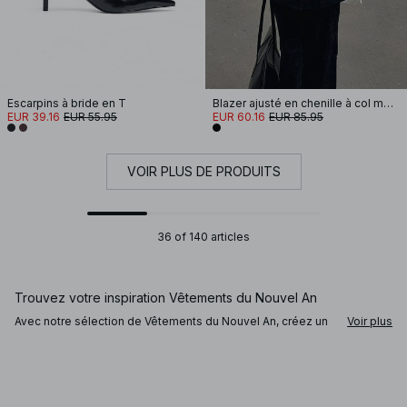
Escarpins à bride en T
Blazer ajusté en chenille à col montant
EUR 39.16
EUR 55.95
EUR 60.16
EUR 85.95
VOIR PLUS DE PRODUITS
36 of 140 articles
Trouvez votre inspiration Vêtements du Nouvel An
Avec notre sélection de Vêtements du Nouvel An, créez un
Voir plus
look élégant mais festif pour cette soirée spéciale.
Choisissez une robe festive en satin ou à sequins, ou optez
pour une jupe noire avec blazer pour un style classique.
Ajoutez talons, bijoux et mini sac pour un air de fête. Notre
collection de Vêtements du Nouvel An vous aide à
composer la parfaite tenue de réveillon.