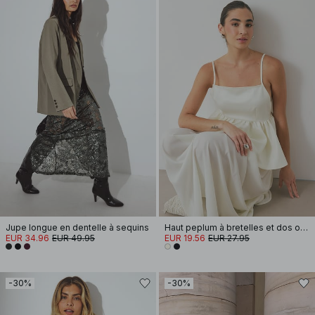
Jupe longue en dentelle à sequins
Haut peplum à bretelles et dos ouvert
EUR 34.96
EUR 49.95
EUR 19.56
EUR 27.95
-30%
-30%