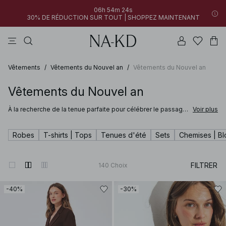
06h 54m 23s
30% DE RÉDUCTION SUR TOUT | SHOPPEZ MAINTENANT
pantalons
robes
tops
noirs
marron
Vêtements
/
Vêtements du Nouvel an
/
Vêtements du Nouvel an
Vêtements du Nouvel an
À la recherche de la tenue parfaite pour célébrer le passage
Voir plus
à la nouvelle année ? Chez NA‑KD, découvrez notre gamme
complète de Vêtements du Nouvel An pour femme. Des
robes à sequins classiques aux tops en dentelle romantique
Robes
T-shirts | Tops
Tenues d'été
Sets
Chemises | B
– notre impressionnante collection de tenues de réveillon
transforme chaque fête en moment unique. Que vous soyez
chez vous, à une soirée entre amis ou à un événement
glamour, vous trouverez la tenue idéale pour la nouvelle
FILTRER
140
Choix
année.
-40%
-30%