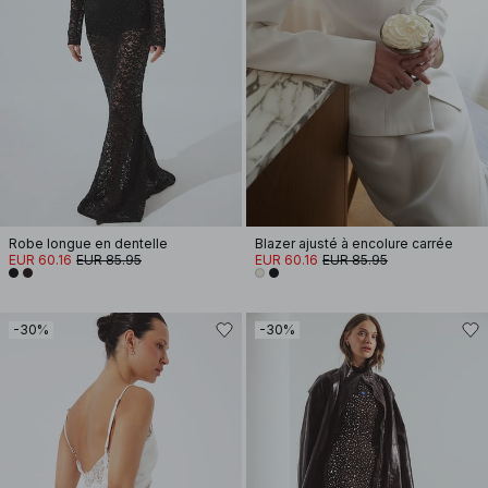
Robe longue en dentelle
Blazer ajusté à encolure carrée
EUR 60.16
EUR 85.95
EUR 60.16
EUR 85.95
-30%
-30%