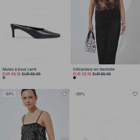
Mules à bout carré
Débardeur en dentelle
EUR 46.16
EUR 65.95
EUR 39.16
EUR 55.95
-30%
-30%