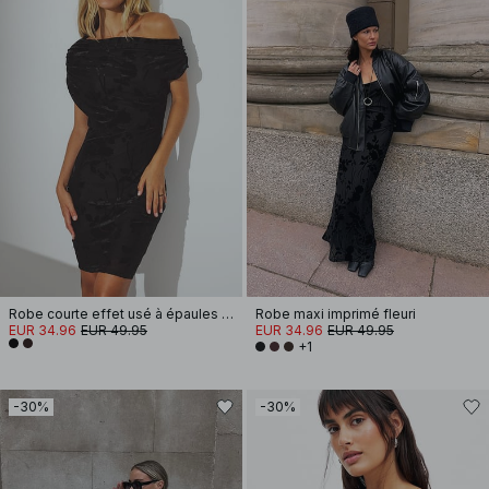
Robe courte effet usé à épaules drapées
Robe maxi imprimé fleuri
EUR 34.96
EUR 49.95
EUR 34.96
EUR 49.95
+1
-30%
-30%