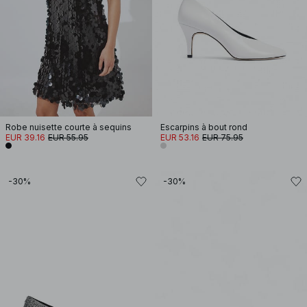
Robe nuisette courte à sequins
Escarpins à bout rond
EUR 39.16
EUR 55.95
EUR 53.16
EUR 75.95
-30%
-30%