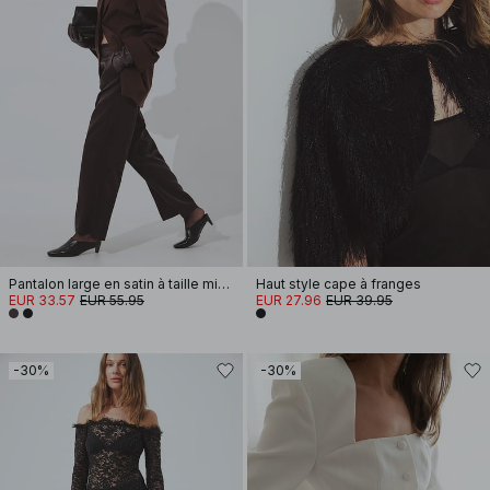
Pantalon large en satin à taille mi-haute
Haut style cape à franges
EUR 33.57
EUR 55.95
EUR 27.96
EUR 39.95
-30%
-30%