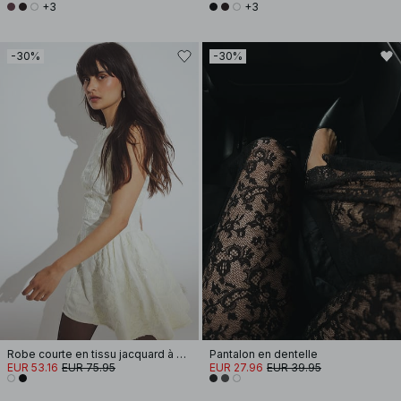
+3
+3
-30%
-30%
Robe courte en tissu jacquard à paillettes et fronces sur les hanches
Pantalon en dentelle
EUR 53.16
EUR 75.95
EUR 27.96
EUR 39.95