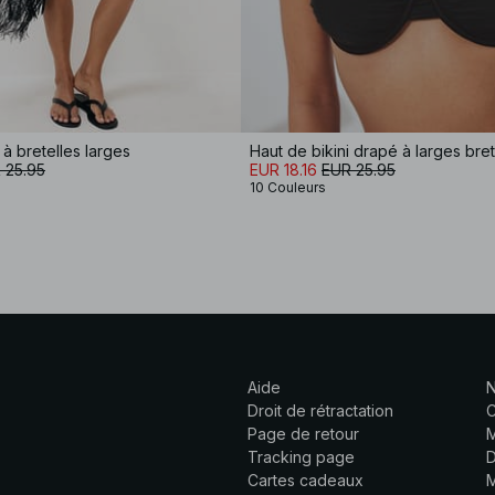
 à bretelles larges
Haut de bikini drapé à larges bret
 25.95
EUR 18.16
EUR 25.95
10 Couleurs
Aide
N
Droit de rétractation
C
Page de retour
M
Tracking page
D
Cartes cadeaux