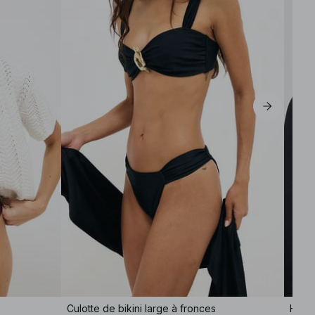
S
M
L
XL
Culotte de bikini large à fronces