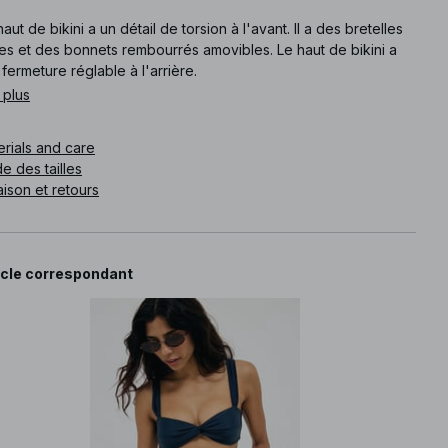
aut de bikini a un détail de torsion à l'avant. Il a des bretelles
es et des bonnets rembourrés amovibles. Le haut de bikini a
fermeture réglable à l'arrière.
 plus
e article
:
1100-013077-0038
erials and care
e des tailles
aison et retours
icle correspondant