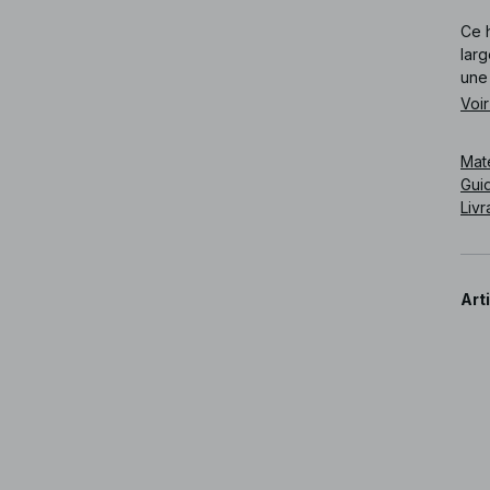
Ce h
larg
une 
Voir
Cod
Mat
Guid
Livr
Art