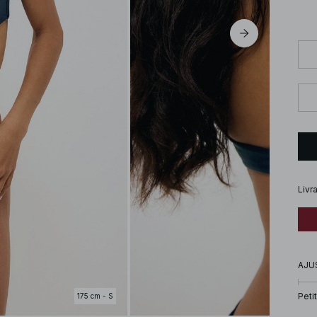
Livr
AJU
Petit
175 cm - S