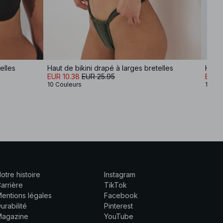
elles
Haut de bikini drapé à larges bretelles
Haut 
EUR 10.38
EUR 25.95
EUR 1
10 Couleurs
10 Co
otre histoire
Instagram
arrière
TikTok
entions légales
Facebook
urabilité
Pinterest
Magazine
YouTube