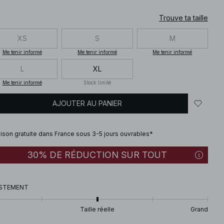
Trouve ta taille
XS
S
M
Me tenir informé
Me tenir informé
Me tenir informé
L
XL
Me tenir informé
Stock limité
AJOUTER AU PANIER
aison gratuite dans France sous 3-5 jours ouvrables*
30% DE RÉDUCTION SUR TOUT
STEMENT
Taille réelle
Grand