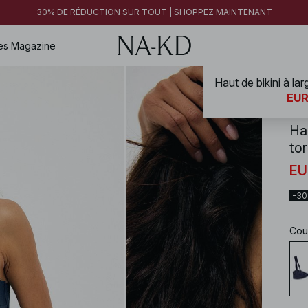
30% DE RÉDUCTION SUR TOUT | SHOPPEZ MAINTENANT
es
Magazine
NA-
EUR
Hau
to
EU
-3
Cou