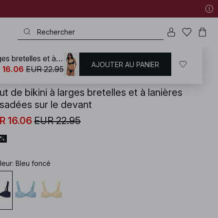
Haut de bikini à larges bretelles et à lanières torsadées sur le devant
AJOUTER AU PANIER
KD
/
Maillots de bain
/
Bikinis
/
Hauts de maillots
 16.06
EUR 22.95
t de bikini à larges bretelles et à lanières
rsadées sur le devant
R 16.06
EUR 22.95
0%
leur
:
Bleu foncé