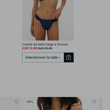
Culotte de bikini large à fronces
EUR 13.96
EUR 19.95
Sélectionner la taille
Sélectionnez une taille
-30%
-30
XS