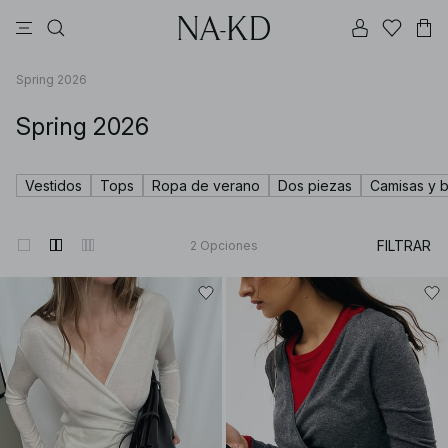
vestidos
pantalones
tops
ajustadas
collar
Spring 2026
Spring 2026
Vestidos
Tops
Ropa de verano
Dos piezas
Camisas y b
FILTRAR
2
Opciones