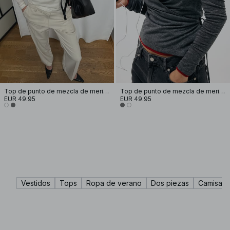
Top de punto de mezcla de merino con diseño superpuesto
Top de punto de mezcla de merino con diseño superpuesto
EUR 49.95
EUR 49.95
Vestidos
Tops
Ropa de verano
Dos piezas
Camisas 