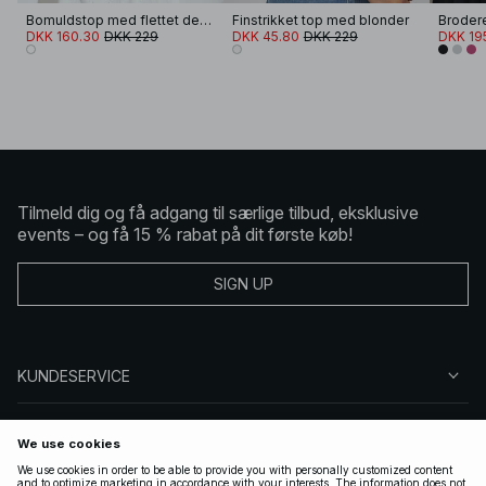
Bomuldstop med flettet detalje
Finstrikket top med blonder
Brodere
DKK 160.30
DKK 229
DKK 45.80
DKK 229
DKK 19
Tilmeld dig og få adgang til særlige tilbud, eksklusive
events – og få 15 % rabat på dit første køb!
SIGN UP
KUNDESERVICE
OM NA-KD
FØLG OS