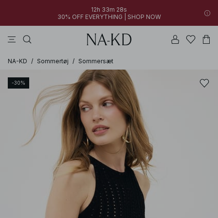
12h 33m 28s
30% OFF EVERYTHING | SHOP NOW
jakker
bukser
kjoler
toppe
sorte
NA-KD
/
Sommertøj
/
Sommersæt
-30%