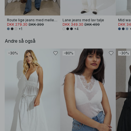
Route lige jeans med mellemhøj talje
Lane jeans med lav talje
Mid wa
DKK 279.30
DKK 399
DKK 349.30
DKK 499
DKK 34
+1
+4
Andre så også
-30%
-80%
-30%