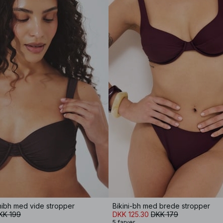
nibh med vide stropper
Bikini-bh med brede stropper
KK 199
DKK 125.30
DKK 179
5 farver