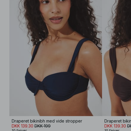
Draperet bikinibh med vide stropper
Draperet biki
DKK 139.30
DKK 199
DKK 139.30
D
10 farver
10 farver