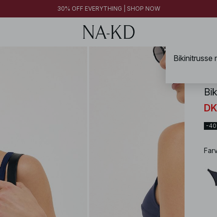
30% OFF EVERYTHING | SHOP NOW
Bikinitrusse
NA-
Bi
DK
-4
Far