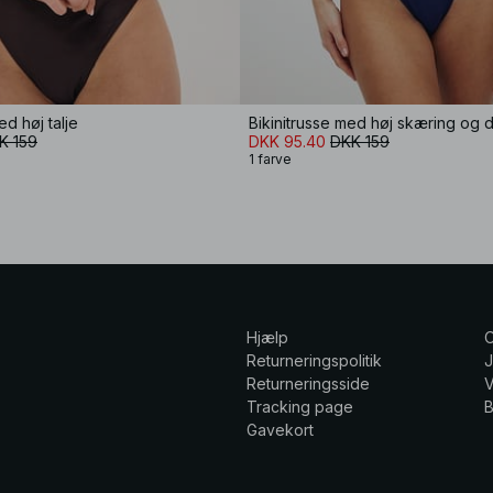
ed høj talje
Bikinitrusse med høj skæring og d
K 159
DKK 95.40
DKK 159
1 farve
Hjælp
Returneringspolitik
Returneringsside
V
Tracking page
Gavekort