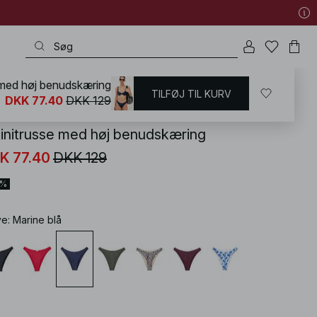
 med høj benudskæring
TILFØJ TIL KURV
KD
/
Badetøj
/
Bikinier
/
Mix & match
DKK 77.40
DKK 129
kinitrusse med høj benudskæring
K 77.40
DKK 129
0%
ve
:
Marine blå