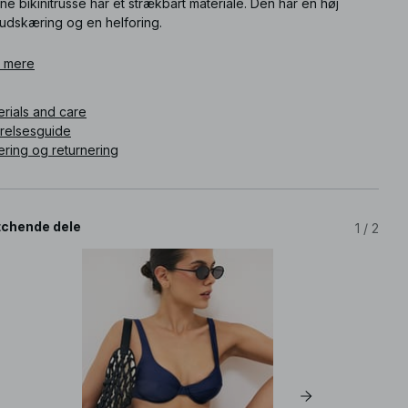
e bikinitrusse har et strækbart materiale. Den har en høj
udskæring og en helforing.
ikelnummer
 mere
:
1100-012606-0038
erials and care
rrelsesguide
ering og returnering
chende dele
1
/
2