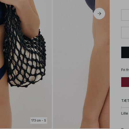
Fri 
TÆ
Lille
173 cm - S