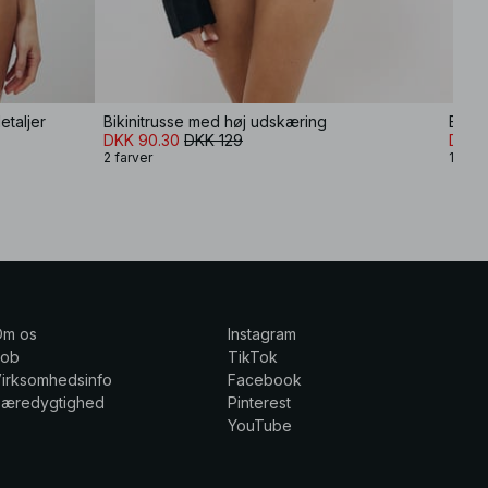
etaljer
Bikinitrusse med høj udskæring
Bikin
DKK 90.30
DKK 129
DKK 
2 farver
11 far
Om os
Instagram
Job
TikTok
irksomhedsinfo
Facebook
Bæredygtighed
Pinterest
YouTube