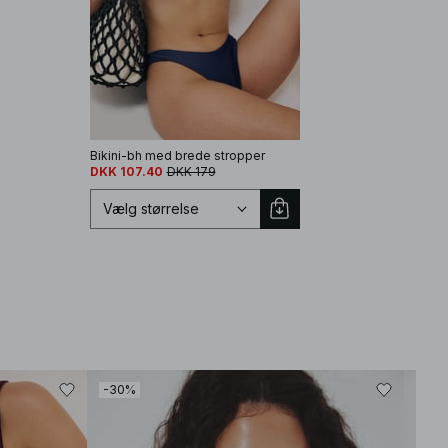
Bikini-bh med brede stropper
Trekantet bikinitop
DKK 107.40
DKK 179
DKK 95.40
DKK 159
Vælg størrelse
Vælg størrelse
EU 70A
EU 70B
EU 70C
-30%
-30
EU 70D