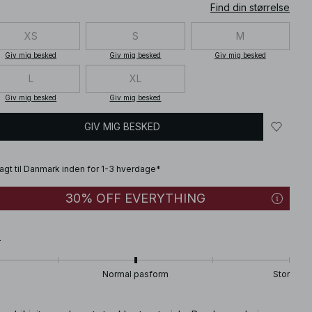
Find din størrelse
XS
S
M
Giv mig besked
Giv mig besked
Giv mig besked
L
XL
Giv mig besked
Giv mig besked
GIV MIG BESKED
fragt til Danmark inden for 1-3 hverdage*
30% OFF EVERYTHING
T
Normal pasform
Stor