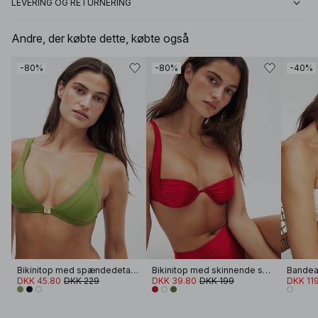
LEVERING OG RETURNERING
Andre, der købte dette, købte også
-80%
-80%
-40%
Bikinitop med spændedetalje
Bikinitop med skinnende skåle
DKK 45.80
DKK 229
DKK 39.80
DKK 199
DKK 11