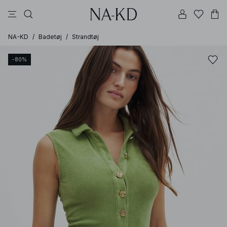
bukser
toppe
kjoler
sorte
brune
NA-KD
/
Badetøj
/
Strandtøj
-80%