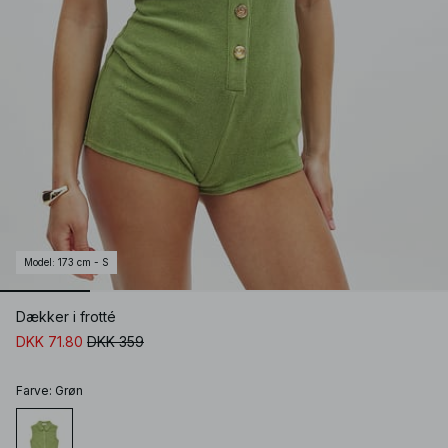
Model
:
173 cm - S
Dækker i frotté
DKK 71.80
DKK 359
Farve
:
Grøn