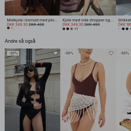
Midikjole i bomuld med plissering og korte ærmer
Kjole med vide stropper og flæser
DKK 349.30
DKK 499
DKK 349.30
DKK 499
DKK 19
+1
Andre så også
-30%
-30%
-30%