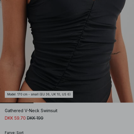
Model
:
170 cm - small (EU 36, UK 10, US 6)
Gathered V-Neck Swimsuit
DKK 59.70
DKK 199
Farve
:
Sort