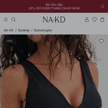
15h 10m 38s
30% OFF EVERYTHING | SHOP NOW
bukser
toppe
kjoler
brune
hvide
NA-KD
/
Badetøj
/
Badedragter
-70%