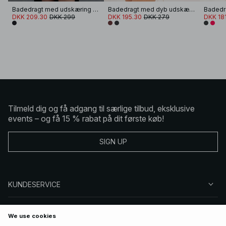
Badedragt med udskæring og metaldetalje
Badedragt med dyb udskæring og åben ryg
DKK 209.30
DKK 299
DKK 195.30
DKK 279
DKK 18
Tilmeld dig og få adgang til særlige tilbud, eksklusive
events – og få 15 % rabat på dit første køb!
SIGN UP
KUNDESERVICE
OM NA-KD