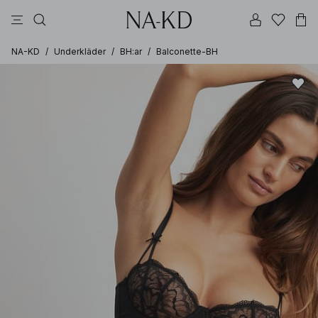
linne
långärmade toppar
byxor
klänningar
överdelar
NA-KD
/
Underkläder
/
BH:ar
/
Balconette-BH