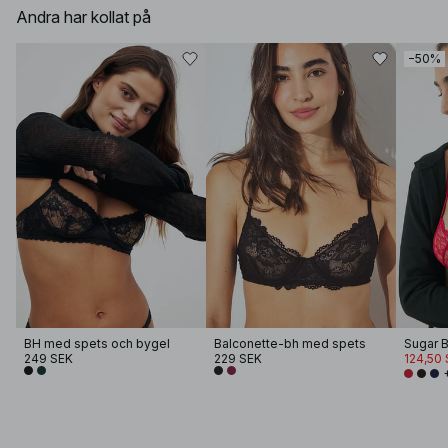
Andra har kollat på
−50%
BH med spets och bygel
Balconette-bh med spets
Sugar 
249 SEK
229 SEK
124,50