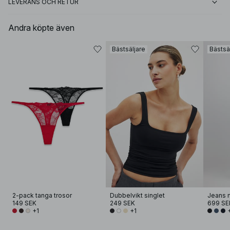
LEVERANS OCH RETUR
Andra köpte även
Bästsäljare
Bästsä
2-pack tanga trosor
Dubbelvikt singlet
Jeans 
149 SEK
249 SEK
699 SE
+1
+1