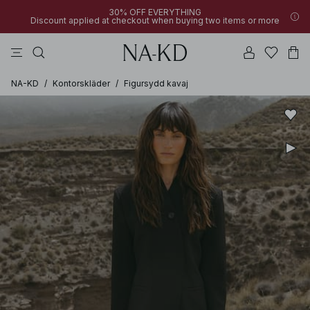
30% OFF EVERYTHING
Discount applied at checkout when buying two items or more
linne
byxor
klänningar
gråa
överdelar
NA-KD
/
Kontorskläder
/
Figursydd kavaj