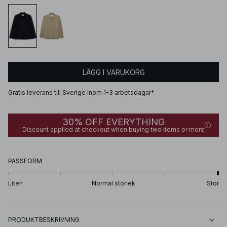
LÄGG I VARUKORG
Gratis leverans till Sverige inom 1-3 arbetsdagar*
30% OFF EVERYTHING
Discount applied at checkout when buying two items or more
PASSFORM
Liten
Normal storlek
Stor
PRODUKTBESKRIVNING