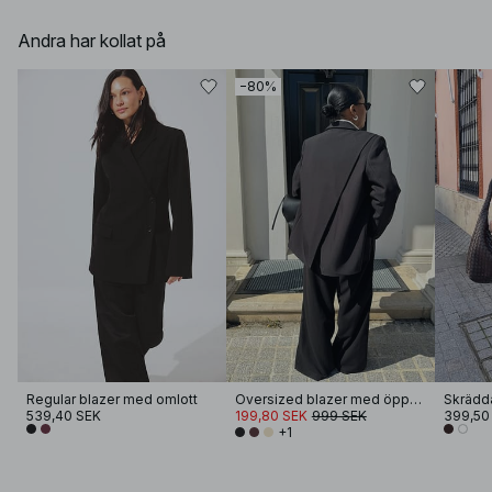
Andra har kollat på
−80%
Regular blazer med omlott
Oversized blazer med öppen rygg
Skrädd
539,40 SEK
199,80 SEK
999 SEK
399,50
+1