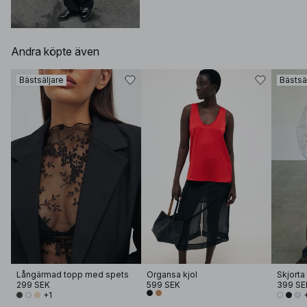
Andra köpte även
Bästsäljare
Bästsä
Långärmad topp med spets
Organsa kjol
299 SEK
599 SEK
399 SE
+1