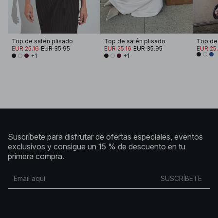
Top de satén plisado
Top de satén plisado
Top de 
EUR 25.16
EUR 35.95
EUR 25.16
EUR 35.95
EUR 25.
+1
+1
Suscríbete para disfrutar de ofertas especiales, eventos
exclusivos y consigue un 15 % de descuento en tu
primera compra.
SUSCRÍBETE