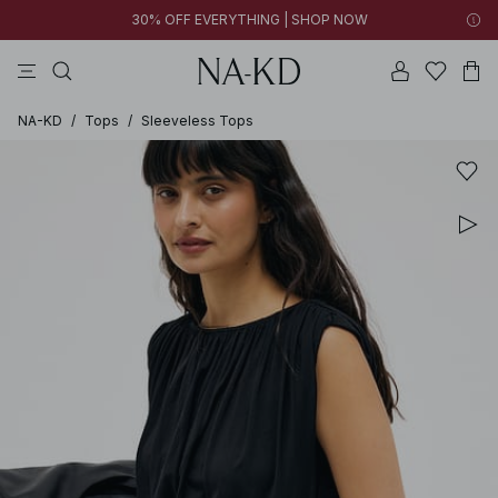
30% OFF EVERYTHING | SHOP NOW
vestidos
pantalones
tops
collar
negras
NA-KD
/
Tops
/
Sleeveless Tops