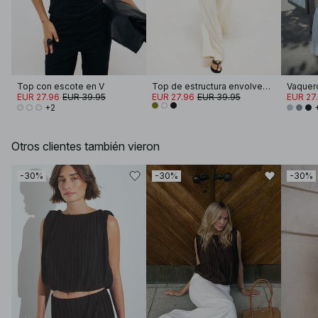
Top con escote en V
Top de estructura envolvente atado
EUR 27.96
EUR 39.95
EUR 27.96
EUR 39.95
EUR 27
+2
Otros clientes también vieron
-30%
-30%
-30%