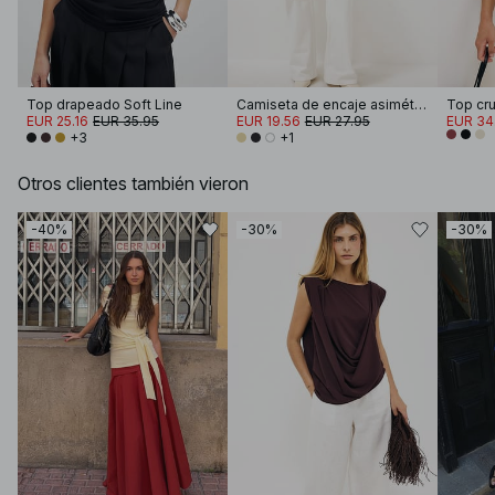
Top drapeado Soft Line
Camiseta de encaje asimétrica
Top cru
EUR 25.16
EUR 35.95
EUR 19.56
EUR 27.95
EUR 34
+3
+1
Otros clientes también vieron
-40%
-30%
-30%