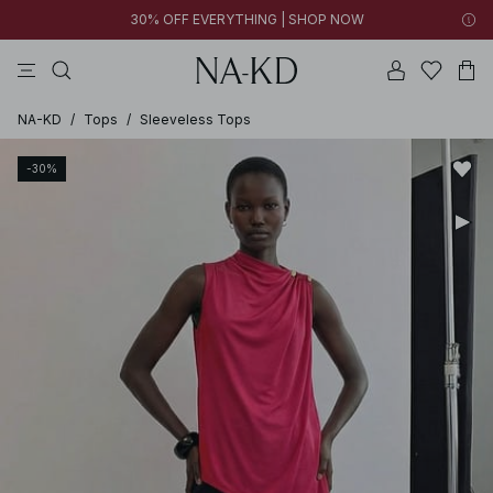
30% OFF EVERYTHING | SHOP NOW
vestidos
pantalones
tops
collar
negras
NA-KD
/
Tops
/
Sleeveless Tops
-30%