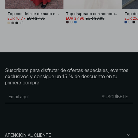
Top con detalle de nudo en la cintura
Top drapeado con hombros marcados
Top de 
EUR 16.77
EUR 27.95
EUR 27.96
EUR 39.95
EUR 25.
+1
Suscríbete para disfrutar de ofertas especiales, eventos
exclusivos y consigue un 15 % de descuento en tu
primera compra.
SUSCRÍBETE
ATENCIÓN AL CLIENTE