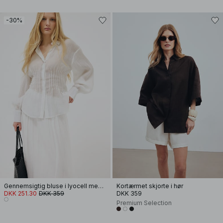
-30%
Gennemsigtig bluse i lyocell med lange ærmer og hulmønster
Kortærmet skjorte i hør
DKK 251.30
DKK 359
DKK 359
Premium Selection