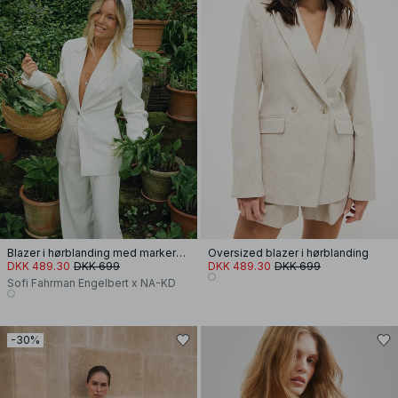
Blazer i hørblanding med markeret talje
Oversized blazer i hørblanding
DKK 489.30
DKK 699
DKK 489.30
DKK 699
Sofi Fahrman Engelbert x NA-KD
-30%