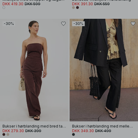
DKK 419.30
DKK 599
DKK 391.30
DKK 559
-30%
-30%
Bukser i hørblanding med bred talje
Bukser i hørblanding med mellemhøj talje og smalle flæseben
DKK 279.30
DKK 399
DKK 349.30
DKK 499