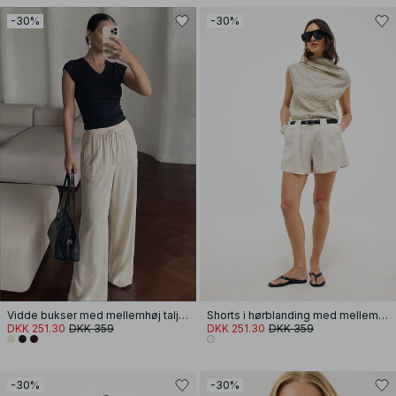
-30%
-30%
Vidde bukser med mellemhøj talje i viskoseblanding
Shorts i hørblanding med mellemhøj talje
DKK 251.30
DKK 359
DKK 251.30
DKK 359
-30%
-30%