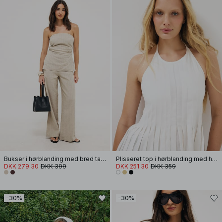
Bukser i hørblanding med bred talje
Plisseret top i hørblanding med halterneck
DKK 279.30
DKK 399
DKK 251.30
DKK 359
-30%
-30%