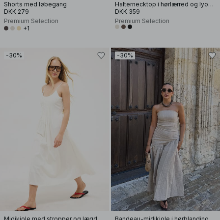
Shorts med løbegang
Halternecktop i hørlærred og lyocellblanding
DKK 279
DKK 359
Premium Selection
Premium Selection
+1
-30%
-30%
Midikjole med stropper og lægdetalje
Bandeau-midikjole i hørblanding