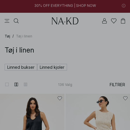
FINAL SALE | SHOP NOW
toppe
bukser
kjoler
brune
sorte
30% OFF EVERYTHING | SHOP NOW
FINAL SALE | SHOP NOW
Tøj
/
Tøj i linen
Tøj i linen
Linned bukser
Linned kjoler
FILTRER
136
Valg