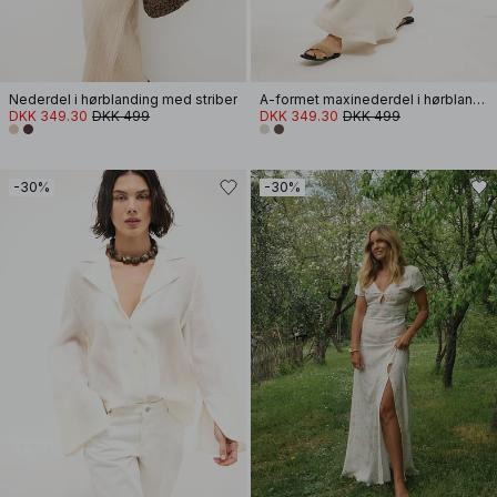
Nederdel i hørblanding med striber
A-formet maxinederdel i hørblanding med lyocell
DKK 349.30
DKK 499
DKK 349.30
DKK 499
-30%
-30%