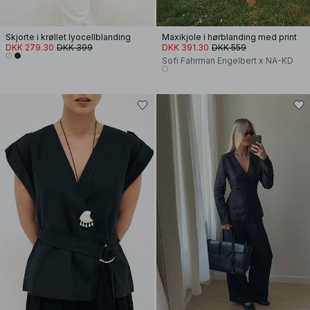
Skjorte i krøllet lyocellblanding
Maxikjole i hørblanding med print
DKK 279.30
DKK 399
DKK 391.30
DKK 559
Sofi Fahrman Engelbert x NA-KD