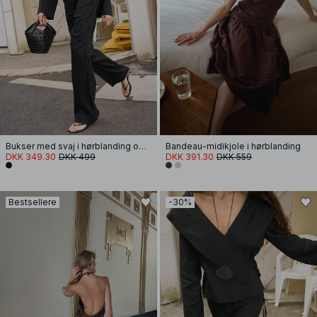
Bukser med svaj i hørblanding og mellemhøj talje
Bandeau-midikjole i hørblanding
DKK 349.30
DKK 499
DKK 391.30
DKK 559
Bestsellere
-30%