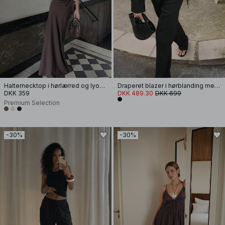
Halternecktop i hørlærred og lyocellblanding
Draperet blazer i hørblanding med slag
DKK 359
DKK 489.30
DKK 699
Premium Selection
-30%
-30%