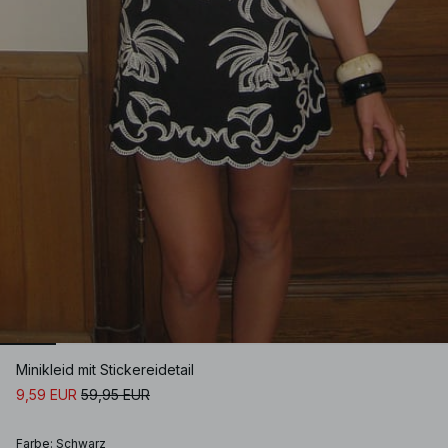
Minikleid mit Stickereidetail
9,59 EUR
59,95 EUR
Farbe
:
Schwarz