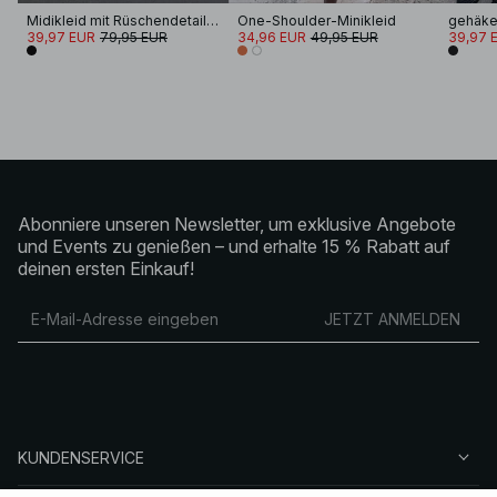
Midikleid mit Rüschendetail und Fransen
One-Shoulder-Minikleid
gehäkel
39,97 EUR
79,95 EUR
34,96 EUR
49,95 EUR
39,97 
Abonniere unseren Newsletter, um exklusive Angebote
und Events zu genießen – und erhalte 15 % Rabatt auf
deinen ersten Einkauf!
JETZT ANMELDEN
KUNDENSERVICE