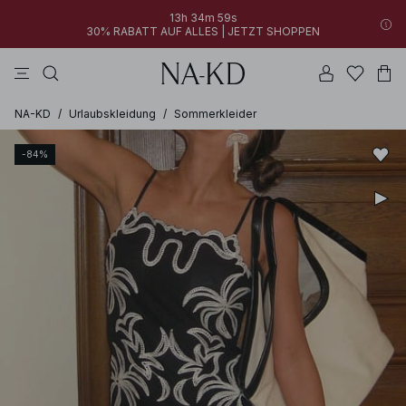
13h 34m 59s
30% RABATT AUF ALLES | JETZT SHOPPEN
longsleeves
kleider
khakigrün
perlweiß
hosen
NA-KD
/
Urlaubskleidung
/
Sommerkleider
-84%