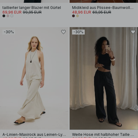
taillierter langer Blazer mit Gürtel
Midikleid aus Plissee-Baumwolle mit kurzen Ärmeln
69,96 EUR
99,95 EUR
48,96 EUR
69,95 EUR
-30%
-30%
A-Linien-Maxirock aus Leinen-Lyocell-Mix
Weite Hose mit halbhoher Taille aus Viskose-Mix