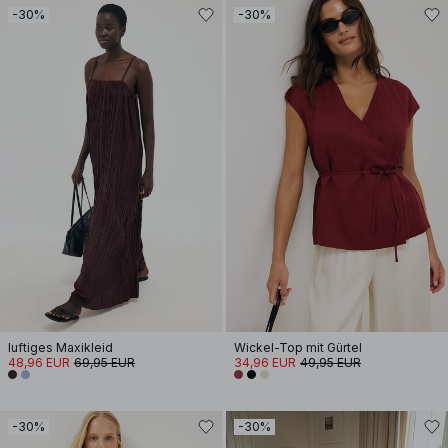
-30%
-30%
luftiges Maxikleid
Wickel-Top mit Gürtel
48,96 EUR
69,95 EUR
34,96 EUR
49,95 EUR
-30%
-30%