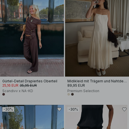
Gürtel-Detail Drapiertes Oberteil
Midikleid mit Trägern und Nahtdetail
25,16 EUR
35,95 EUR
89,95 EUR
Scandivv x NA-KD
Premium Selection
-30%
-30%