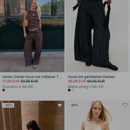
Gürtel-Detail Hose mit mittlerer Taille
Hose mit gefalteten Details
41,96 EUR
59,95 EUR
48,96 EUR
69,95 EUR
Scandivv x NA-KD
Marie Jedig x NA-KD
-30%
-30%