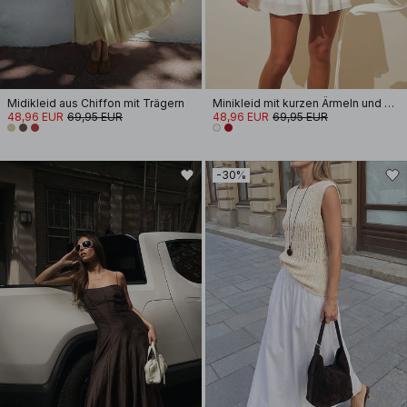
Midikleid aus Chiffon mit Trägern
Minikleid mit kurzen Ärmeln und Schnürung an der Taille
48,96 EUR
69,95 EUR
48,96 EUR
69,95 EUR
-30%