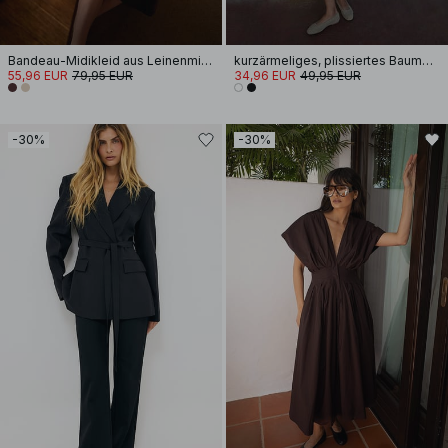
Bandeau-Midikleid aus Leinenmischung
kurzärmeliges, plissiertes Baumwoll-Minikleid
55,96 EUR
79,95 EUR
34,96 EUR
49,95 EUR
-30%
-30%