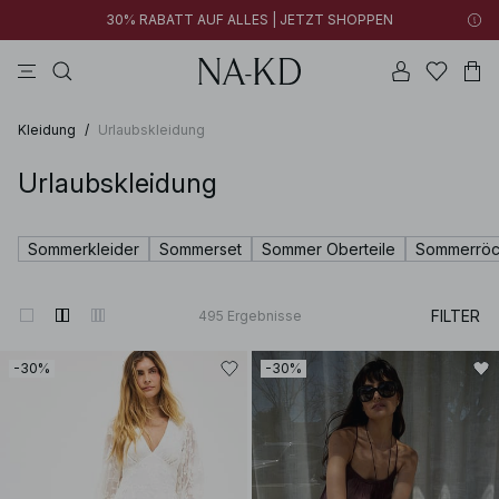
30% RABATT AUF ALLES | JETZT SHOPPEN
longsleeves
braun
schwarz
perlweiß
hosen
Kleidung
/
Urlaubskleidung
Urlaubskleidung
Sommerkleider
Sommerset
Sommer Oberteile
Sommerrö
FILTER
495
Ergebnisse
-30%
-30%