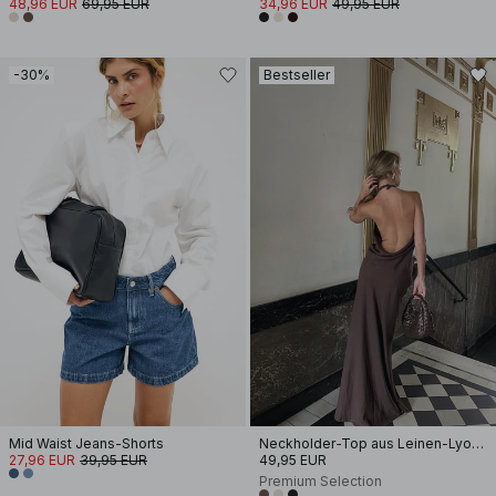
48,96 EUR
69,95 EUR
34,96 EUR
49,95 EUR
-30%
Bestseller
Mid Waist Jeans-Shorts
Neckholder-Top aus Leinen-Lyocell-Mix
27,96 EUR
39,95 EUR
49,95 EUR
Premium Selection