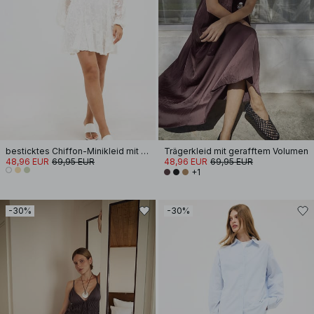
besticktes Chiffon-Minikleid mit langen Ärmeln
Trägerkleid mit gerafftem Volumen
48,96 EUR
69,95 EUR
48,96 EUR
69,95 EUR
+1
-30%
-30%