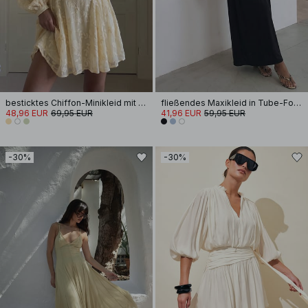
besticktes Chiffon-Minikleid mit langen Ärmeln
fließendes Maxikleid in Tube-Form
48,96 EUR
69,95 EUR
41,96 EUR
59,95 EUR
-30%
-30%