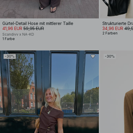
Gürtel-Detail Hose mit mittlerer Taille
Strukturierte D
41,96 EUR
59,95 EUR
34,96 EUR
49,
2 Farben
Scandivv x NA-KD
1 Farbe
-30%
-30%