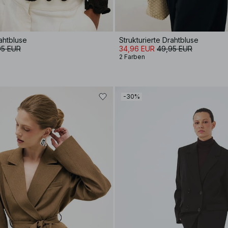
rahtbluse
Strukturierte Drahtbluse
95 EUR
34,96 EUR
49,95 EUR
2 Farben
-30%