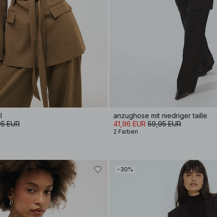
l
anzughose mit niedriger taille
95 EUR
41,96 EUR
59,95 EUR
2 Farben
-30%