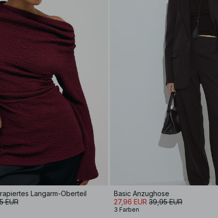
 drapiertes Langarm-Oberteil
Basic Anzughose
5 EUR
27,96 EUR
39,95 EUR
3 Farben