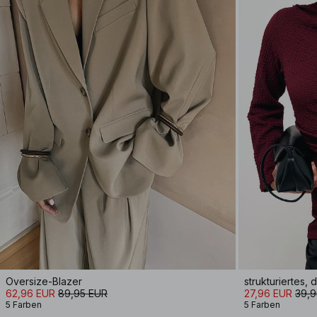
Oversize-Blazer
strukturiertes,
62,96 EUR
89,95 EUR
27,96 EUR
39,9
5 Farben
5 Farben