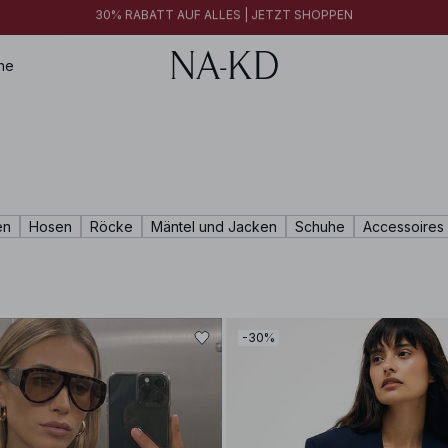
FINAL SALE | JETZT SHOPPEN
30% RABATT AUF ALLES | JETZT SHOPPEN
FINAL SALE | JETZT SHOPPEN
ne
en
Hosen
Röcke
Mäntel und Jacken
Schuhe
Accessoires
-30%