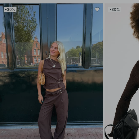
-30%
-30%