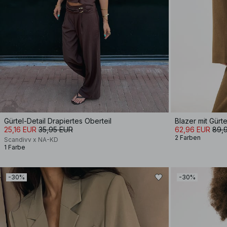
Gürtel-Detail Drapiertes Oberteil
Blazer mit Gürte
25,16 EUR
35,95 EUR
62,96 EUR
89,
2 Farben
Scandivv x NA-KD
1 Farbe
-30%
-30%