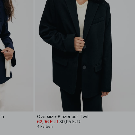
ln
Oversiize-Blazer aus Twill
62,96 EUR
89,95 EUR
4 Farben