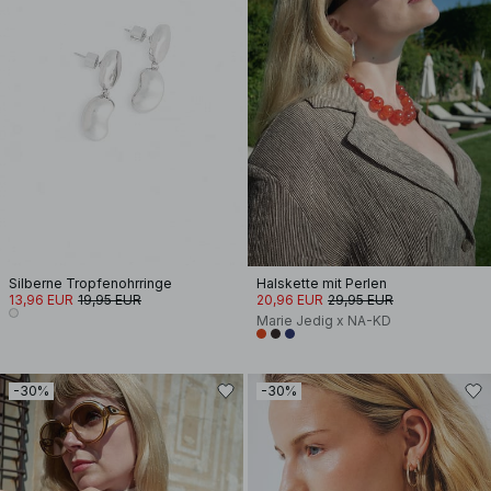
Silberne Tropfenohrringe
Halskette mit Perlen
13,96 EUR
19,95 EUR
20,96 EUR
29,95 EUR
Marie Jedig x NA-KD
-30%
-30%