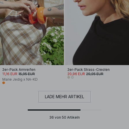
2er-Pack Armreifen
2er-Pack Strass-Creolen
11,16 EUR
15,95 EUR
20,96 EUR
29,95 EUR
Marie Jedig x NA-KD
LADE MEHR ARTIKEL
36 von 50 Artikeln