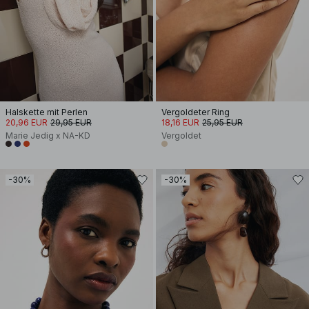
Halskette mit Perlen
Vergoldeter Ring
20,96 EUR
29,95 EUR
18,16 EUR
25,95 EUR
Marie Jedig x NA-KD
Vergoldet
-30%
-30%