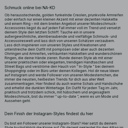
Schmuck online bei NA-KD
Ob herausstechende, golden funkelnde Creolen, prunkvolle Armreifen
oder einfach nur einen kleinen Akzent mit einer dezenten Halskette
und einem Ring – mit dem breiten Angebot unserer Modeschmuck-
Accessoires liegst du auf jeden Fall immer voll im Trend und versetzt
deinem Style den letzten Schliff. Tauche ein in unsere
außergewöhnliche, atemberaubende und vielfältige Schmuck- und
Accessoireswelt und lass dich von unseren Schätzen verzaubern.
Lass dich inspirieren von unseren Styles und Kreationen und
unterstreiche dein Outfit mit pompösen oder aber auch dezenten
Ohrringen und Armreifen, verträumten Halsketten und wunderschönen
Ringen, die deine Hände zieren. Runde deinen Style ab mit einer
unserer praktischen oder eleganten, trendigen Handtaschen und
Street Bags und verströme den Hauch von “ In-Style ” bei deinem
Shoppingtrip oder im Büro unter deinen Kollegen. Hol dir neue Ideen
auf Instagram und werde Follower von unseren Modesternchen, die
immer die neusten, heißesten Trends für dich aus aller Welt
zusammentragen. Hier findest du auch warme Schals und Handschuhe
und erhellst die dunklen Wintertage. Ein Outfit für jeden Tag im Jahr,
praktisch und trotzdem schick, mit hübschem und angesagtem
Modeschmuck, bist du immer “ up-to-date ”, wenn es um Mode und
Aussehen geht.
Dein Finish der Instagram-Styles findest du hier
Du bist ein Follower unserer Instagram-Stars? Hier setzt du deinem
Style buchstäblich die Krone auf. Ob dezent gekleidet für den Alltag im