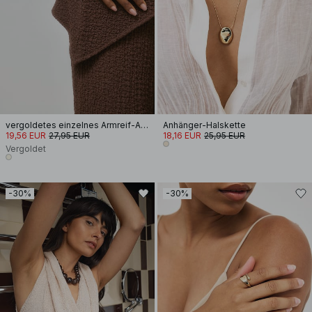
vergoldetes einzelnes Armreif-Armband
Anhänger-Halskette
19,56 EUR
27,95 EUR
18,16 EUR
25,95 EUR
Vergoldet
-30%
-30%