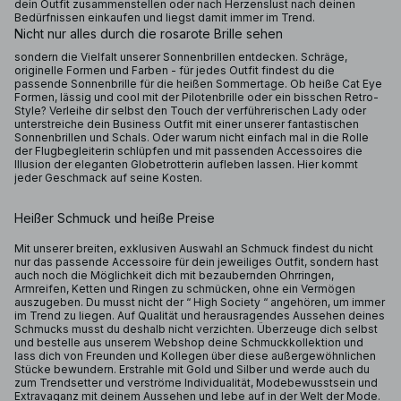
dein Outfit zusammenstellen oder nach Herzenslust nach deinen
Bedürfnissen einkaufen und liegst damit immer im Trend.
Nicht nur alles durch die rosarote Brille sehen
sondern die Vielfalt unserer Sonnenbrillen entdecken. Schräge,
originelle Formen und Farben - für jedes Outfit findest du die
passende Sonnenbrille für die heißen Sommertage. Ob heiße Cat Eye
Formen, lässig und cool mit der Pilotenbrille oder ein bisschen Retro-
Style? Verleihe dir selbst den Touch der verführerischen Lady oder
unterstreiche dein Business Outfit mit einer unserer fantastischen
Sonnenbrillen und Schals. Oder warum nicht einfach mal in die Rolle
der Flugbegleiterin schlüpfen und mit passenden Accessoires die
Illusion der eleganten Globetrotterin aufleben lassen. Hier kommt
jeder Geschmack auf seine Kosten.
Heißer Schmuck und heiße Preise
Mit unserer breiten, exklusiven Auswahl an Schmuck findest du nicht
nur das passende Accessoire für dein jeweiliges Outfit, sondern hast
auch noch die Möglichkeit dich mit bezaubernden Ohrringen,
Armreifen, Ketten und Ringen zu schmücken, ohne ein Vermögen
auszugeben. Du musst nicht der “ High Society “ angehören, um immer
im Trend zu liegen. Auf Qualität und herausragendes Aussehen deines
Schmucks musst du deshalb nicht verzichten. Überzeuge dich selbst
und bestelle aus unserem Webshop deine Schmuckkollektion und
lass dich von Freunden und Kollegen über diese außergewöhnlichen
Stücke bewundern. Erstrahle mit Gold und Silber und werde auch du
zum Trendsetter und verströme Individualität, Modebewusstsein und
Extravaganz mit deinem Aussehen und lebe auf in der Welt der Mode.