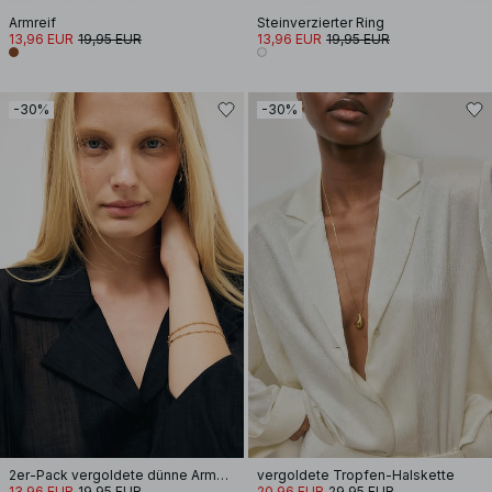
Armreif
Steinverzierter Ring
13,96 EUR
19,95 EUR
13,96 EUR
19,95 EUR
-30%
-30%
2er-Pack vergoldete dünne Armbänder
vergoldete Tropfen-Halskette
13,96 EUR
19,95 EUR
20,96 EUR
29,95 EUR