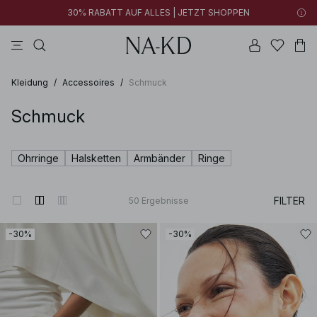
30% RABATT AUF ALLES | JETZT SHOPPEN
longsleeves
tops
kleider
braun
hosen
Kleidung
/
Accessoires
/
Schmuck
Schmuck
Ohrringe
Halsketten
Armbänder
Ringe
FILTER
50
Ergebnisse
-30%
-30%