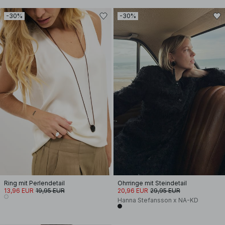
-30%
-30%
Ring mit Perlendetail
Ohrringe mit Steindetail
13,96 EUR
19,95 EUR
20,96 EUR
29,95 EUR
Hanna Stefansson x NA-KD