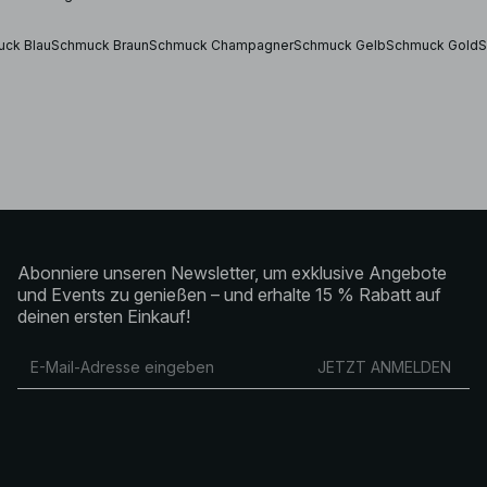
ck Blau
Schmuck Braun
Schmuck Champagner
Schmuck Gelb
Schmuck Gold
S
Abonniere unseren Newsletter, um exklusive Angebote
und Events zu genießen – und erhalte 15 % Rabatt auf
deinen ersten Einkauf!
JETZT ANMELDEN