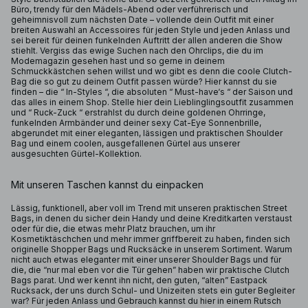
Büro, trendy für den Mädels-Abend oder verführerisch und
geheimnisvoll zum nächsten Date – vollende dein Outfit mit einer
breiten Auswahl an Accessoires für jeden Style und jeden Anlass und
sei bereit für deinen funkelnden Auftritt der allen anderen die Show
stiehlt. Vergiss das ewige Suchen nach den Ohrclips, die du im
Modemagazin gesehen hast und so gerne in deinem
Schmuckkästchen sehen willst und wo gibt es denn die coole Clutch-
Bag die so gut zu deinem Outfit passen würde? Hier kannst du sie
finden – die “ In-Styles “, die absoluten “ Must-have‘s “ der Saison und
das alles in einem Shop. Stelle hier dein Lieblinglingsoutfit zusammen
und “ Ruck-Zuck “ erstrahlst du durch deine goldenen Ohrringe,
funkelnden Armbänder und deiner sexy Cat-Eye Sonnenbrille,
abgerundet mit einer eleganten, lässigen und praktischen Shoulder
Bag und einem coolen, ausgefallenen Gürtel aus unserer
ausgesuchten Gürtel-Kollektion.
Mit unseren Taschen kannst du einpacken
Lässig, funktionell, aber voll im Trend mit unseren praktischen Street
Bags, in denen du sicher dein Handy und deine Kreditkarten verstaust
oder für die, die etwas mehr Platz brauchen, um ihr
Kosmetiktäschchen und mehr immer griffbereit zu haben, finden sich
originelle Shopper Bags und Rucksäcke in unserem Sortiment. Warum
nicht auch etwas eleganter mit einer unserer Shoulder Bags und für
die, die “nur mal eben vor die Tür gehen” haben wir praktische Clutch
Bags parat. Und wer kennt ihn nicht, den guten, “alten” Eastpack
Rucksack, der uns durch Schul- und Unizeiten stets ein guter Begleiter
war? Für jeden Anlass und Gebrauch kannst du hier in einem Rutsch