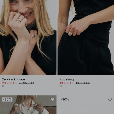
2er-Pack Ringe
Kugelring
20,96 EUR
29,95 EUR
13,96 EUR
19,95 EUR
-30%
-30%