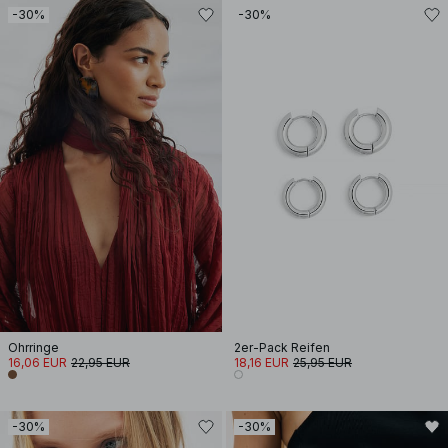
-30%
-30%
Ohrringe
2er-Pack Reifen
16,06 EUR
22,95 EUR
18,16 EUR
25,95 EUR
-30%
-30%