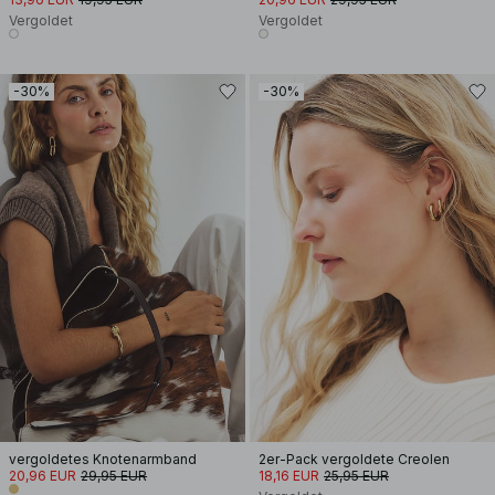
Vergoldet
Vergoldet
-30%
-30%
vergoldetes Knotenarmband
2er-Pack vergoldete Creolen
20,96 EUR
29,95 EUR
18,16 EUR
25,95 EUR