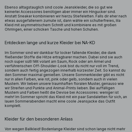
Ebenso alltagstauglich sind coole Jeanskleider, die so gut wie
keinerlei Accessoires benötigen aber immer ein Hingucker sind.
Anstatt Sneaker kombinieren wir hierzu Stiefeletten. Falls dir eher nach
etwas ausgefallenem zumute ist, dann wähle ein schulterfreies, lila
Kleid mit asymmetrischem Schnitt und kombiniere es mit großen
Ohrringen, einer schicken Tasche und hohen Schuhen.
Entdecken lange und kurze Kleider bei NA-KD
Im Sommer sind wir dankbar für locker fallende Kleider, die dank
fließender Stoffe die Hitze ertragbarer machen. Dabei sind sie auch
noch super süß! Mit volant am Saum, Rock oder am Ärmel und
verführerischen Off-Shoulder-Look bist du nicht nur voll im Trend,
sondern auch fertig angezogen innerhalb kürzester Zeit. So kannst du
den Sommer maximal genießen. Unsere Sommerkleider gibt es nicht
nur in allen Farben, wie rot, pink oder gelb, sondern auch in vielen
Mustern. Wir lieben unsere traumhaften floralen Muster, genauso wie
wir Streifen und Punkte und Animal-Prints lieben. Bei auffälligen
Mustern und Farben heißt die Devise bei Accessoires: weniger ist
mehr! Im Sommer spricht das Kleid mit ein paar Sandaletten für sich, an
lauen Sommerabenden macht eine coole Jeansjacke das Outfit
komplett.
Kleider für den besonderen Anlass
Von wegen Ballkleid! Bodenlange Kleider sind schon lange nicht mehr