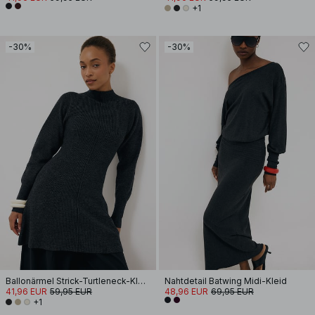
+1
-30%
-30%
Ballonärmel Strick-Turtleneck-Kleid
Nahtdetail Batwing Midi-Kleid
41,96 EUR
59,95 EUR
48,96 EUR
69,95 EUR
+1