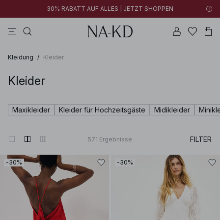
30% RABATT AUF ALLES | JETZT SHOPPEN
tops
braun
baumwollen
schwarz
hosen
Kleidung
/
Kleider
Kleider
Maxikleider
Kleider für Hochzeitsgäste
Midikleider
Minikl
FILTER
571
Ergebnisse
-30%
-30%