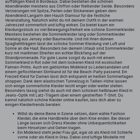
auffälligen Kleid in Bordeaux. Dabei bestehen die schönen
Abendkleider meistens aus Chiffon oder fließender Seide. Besonders
Verzierungen mit Spitze, Perlen oder Stickereien geben dem
Abendkleid Langarm den Hauch Glamour für die festliche
Veranstaltung. Natürlich willst du mit deinem Outfit in der warmen
Jahreszeit sommerlich und luftig wirken. Da bietet kaum ein
Kleidungsstück so viel Bewegungsfreiheit wie schöne Sommerkleider.
Meistens bestehen die Sommerkleider lang oder Sommerkleider
knielang aus Jersey oder Baumwolle. Und mit ihren dünnen
Spaghettiträgern lässt die schicke Sommer Kleidung viel Luft und
Sonne an die Haut. Besonders bei deinem Urlaub sind Sommerkleider
kurz mit maritimen Streifen ein echter Blickfang auf der
Strandpromenade. Für gute Laune sorgst du auch mit einem
Sommerkleid in Rot oder mit dem lockeren Kleid mit exotischen
Palmen-Prints. Auch ein geblümtes Midikleid zu Ledersandalen und
einem geflochtenen Stirnband ist für die Beach-Party passend. Ein
Freizeit Kleid für Damen lässt dich entspannt an heißen Sommertagen
shoppen. Dank dem elastischen Tunnelzug in Taillen-Höhe lassen
sich einige sommerliche Kleider leicht enger oder weiter stellen.
Besonders lässig siehst du auch mit dem schicken hellblauen Kleid in
Jeans-Optik mit Latz-Trägern über einem gestreiften T-Shirt. Du
kannst natürlich schöne Kleider online kaufen, lass dich aber zu
einigen Kleidertrends beraten:
Willst du deine Beine in Szene setzen, dann wähle Fashion
Kleider, die eine Handbreite über dem Knie enden. Bei dieser
Länge lassen sich Dress Kleider ohne Unbequemlichkeiten
beim Hinsetzen und Gehen tragen.
Ein Midikleid steht jeder Frau gut, egal ob als Kleid mit Schleife
vorne oder als Kleid in Grau. Dabei sind luftige Modelle mit