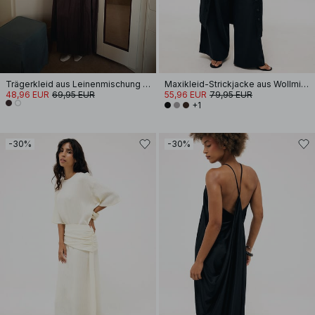
Trägerkleid aus Leinenmischung mit Krinkel-Effekt
Maxikleid-Strickjacke aus Wollmischung
48,96 EUR
69,95 EUR
55,96 EUR
79,95 EUR
+1
-30%
-30%