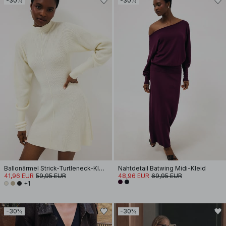
-30%
-30%
Ballonärmel Strick-Turtleneck-Kleid
Nahtdetail Batwing Midi-Kleid
41,96 EUR
59,95 EUR
48,96 EUR
69,95 EUR
+1
-30%
-30%