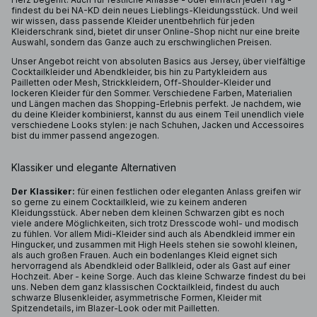
findest du bei NA-KD dein neues Lieblings-Kleidungsstück. Und weil
wir wissen, dass passende Kleider unentbehrlich für jeden
Kleiderschrank sind, bietet dir unser Online-Shop nicht nur eine breite
Auswahl, sondern das Ganze auch zu erschwinglichen Preisen.
Unser Angebot reicht von absoluten Basics aus Jersey, über vielfältige
Cocktailkleider und Abendkleider, bis hin zu Partykleidern aus
Pailletten oder Mesh, Strickkleidern, Off-Shoulder-Kleider und
lockeren Kleider für den Sommer. Verschiedene Farben, Materialien
und Längen machen das Shopping-Erlebnis perfekt. Je nachdem, wie
du deine Kleider kombinierst, kannst du aus einem Teil unendlich viele
verschiedene Looks stylen: je nach Schuhen, Jacken und Accessoires
bist du immer passend angezogen.
Klassiker und elegante Alternativen
Der Klassiker:
für einen festlichen oder eleganten Anlass greifen wir
so gerne zu einem Cocktailkleid, wie zu keinem anderen
Kleidungsstück. Aber neben dem kleinen Schwarzen gibt es noch
viele andere Möglichkeiten, sich trotz Dresscode wohl- und modisch
zu fühlen. Vor allem Midi-Kleider sind auch als Abendkleid immer ein
Hingucker, und zusammen mit High Heels stehen sie sowohl kleinen,
als auch großen Frauen. Auch ein bodenlanges Kleid eignet sich
hervorragend als Abendkleid oder Ballkleid, oder als Gast auf einer
Hochzeit. Aber - keine Sorge. Auch das kleine Schwarze findest du bei
uns. Neben dem ganz klassischen Cocktailkleid, findest du auch
schwarze Blusenkleider, asymmetrische Formen, Kleider mit
Spitzendetails, im Blazer-Look oder mit Pailletten.