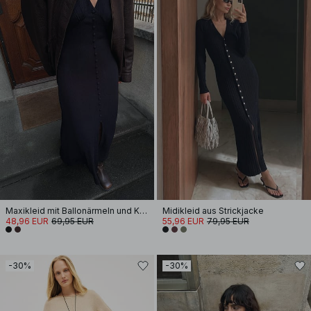
Maxikleid mit Ballonärmeln und Knöpfen
Midikleid aus Strickjacke
48,96 EUR
69,95 EUR
55,96 EUR
79,95 EUR
-30%
-30%