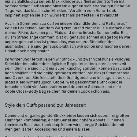
nur als Ballkleid zu sehen: Maxi-Kleider aus fließenden Stoffen mit
sommerlichen Farben und Mustern eigenen sich ebenso gut für heiße
Tage, wie das klassische Minikleid. Vor allem vom Boho-Look
inspiriert eignen sie sich wunderbar als perfektes Festivaloutfit.
Auch im Sommerurlaub dürfen unsere Strandkleider und Kaftane auf
keinen Fall fehlen! Auf dem Weg zum Strand ziehst du sie einfach über
deinen Bikini, dazu ein paar Flats und deine liebste Sonnenbrille. Bist
du am Strand angekommen, bist du genauso schnell ausgezogen wie
angezogen und das ist genau das, was unsere Strandkleider
ausmachen: sie sind genauso praktisch wie schön und machen deinen
Urlaub noch entspannter.
Im Winter und Herbst lieben wir Strick - und zwar nicht nur als Pullover.
Strickkleider sollten dein täglicher Begleiter in der kalten Jahreszeit
sein, denn sie sind nicht nur super kuschlig sondern können dazu auch
noch stylisch und vielseitig getragen werden. Mit dicker Strumpfhose
und Overknee-Stiefeln steht dein Grundgerüst und im Lagen-Look ist
jedes Kleid wintertauglich. Grobe, weit geschnittene Strickkleider
brauchen nicht viel Accessoires und dezenter Schmuck und eine
coole Cross-Body Bag reichen für deinen Look schon aus.
Style dein Outfit passend zur Jahreszeit
Dünne und enganliegende Strickkleider lassen sich super mit großen
Ohrringen kombinieren, einem Gürtel und hohem Absatz. Für einen
femininen Business-Look empfehlen wir dir enge Strickkleider mit
wenigen, zarten Accessoires und einem Blazer.