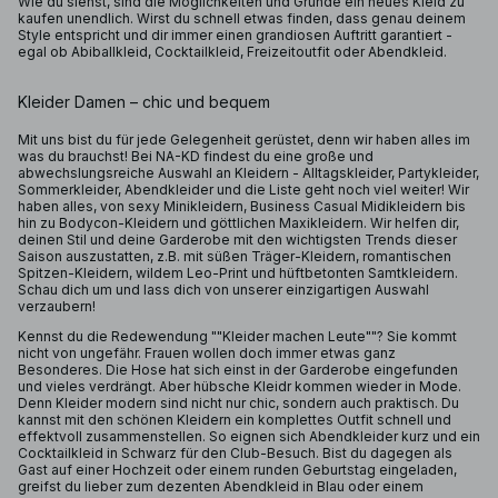
Wie du siehst, sind die Möglichkeiten und Gründe ein neues Kleid zu
kaufen unendlich. Wirst du schnell etwas finden, dass genau deinem
Style entspricht und dir immer einen grandiosen Auftritt garantiert -
egal ob Abiballkleid, Cocktailkleid, Freizeitoutfit oder Abendkleid.
Kleider Damen – chic und bequem
Mit uns bist du für jede Gelegenheit gerüstet, denn wir haben alles im
was du brauchst! Bei NA-KD findest du eine große und
abwechslungsreiche Auswahl an Kleidern - Alltagskleider, Partykleider,
Sommerkleider, Abendkleider und die Liste geht noch viel weiter! Wir
haben alles, von sexy Minikleidern, Business Casual Midikleidern bis
hin zu Bodycon-Kleidern und göttlichen Maxikleidern. Wir helfen dir,
deinen Stil und deine Garderobe mit den wichtigsten Trends dieser
Saison auszustatten, z.B. mit süßen Träger-Kleidern, romantischen
Spitzen-Kleidern, wildem Leo-Print und hüftbetonten Samtkleidern.
Schau dich um und lass dich von unserer einzigartigen Auswahl
verzaubern!
Kennst du die Redewendung ""Kleider machen Leute""? Sie kommt
nicht von ungefähr. Frauen wollen doch immer etwas ganz
Besonderes. Die Hose hat sich einst in der Garderobe eingefunden
und vieles verdrängt. Aber hübsche Kleidr kommen wieder in Mode.
Denn Kleider modern sind nicht nur chic, sondern auch praktisch. Du
kannst mit den schönen Kleidern ein komplettes Outfit schnell und
effektvoll zusammenstellen. So eignen sich Abendkleider kurz und ein
Cocktailkleid in Schwarz für den Club-Besuch. Bist du dagegen als
Gast auf einer Hochzeit oder einem runden Geburtstag eingeladen,
greifst du lieber zum dezenten Abendkleid in Blau oder einem