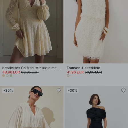
besticktes Chiffon-Minikleid mit langen Ärmeln
Fransen-Halterkleid
48,96 EUR
69,95 EUR
41,96 EUR
59,95 EUR
-30%
-30%