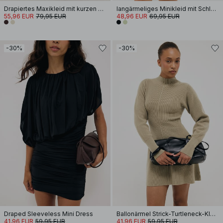
Drapiertes Maxikleid mit kurzen Ärmeln
langärmeliges Minikleid mit Schlüssellochausschnitt
55,96 EUR
79,95 EUR
48,96 EUR
69,95 EUR
-30%
-30%
Draped Sleeveless Mini Dress
Ballonärmel Strick-Turtleneck-Kleid
41,96 EUR
59,95 EUR
41,96 EUR
59,95 EUR