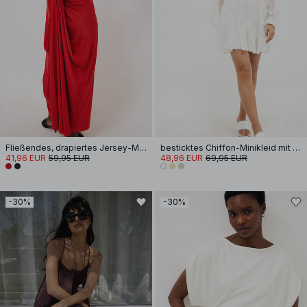
Fließendes, drapiertes Jersey-Maxikleid
besticktes Chiffon-Minikleid mit langen Ärmeln
41,96 EUR
59,95 EUR
48,96 EUR
69,95 EUR
-30%
-30%