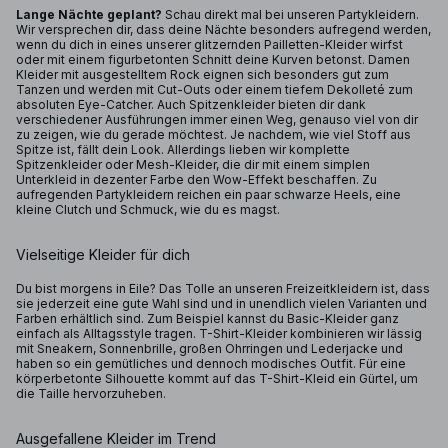
Lange Nächte geplant?
Schau direkt mal bei unseren Partykleidern.
Wir versprechen dir, dass deine Nächte besonders aufregend werden,
wenn du dich in eines unserer glitzernden
Pailletten-Kleider
wirfst
oder mit einem figurbetonten Schnitt deine Kurven betonst. Damen
Kleider mit ausgestelltem Rock eignen sich besonders gut zum
Tanzen und werden mit Cut-Outs oder einem tiefem Dekolleté zum
absoluten Eye-Catcher. Auch Spitzenkleider bieten dir dank
verschiedener Ausführungen immer einen Weg, genauso viel von dir
zu zeigen, wie du gerade möchtest. Je nachdem, wie viel Stoff aus
Spitze ist, fällt dein Look. Allerdings lieben wir komplette
Spitzenkleider oder Mesh-Kleider, die dir mit einem simplen
Unterkleid in dezenter Farbe den Wow-Effekt beschaffen. Zu
aufregenden Partykleidern reichen ein paar schwarze Heels, eine
kleine Clutch und Schmuck, wie du es magst.
Vielseitige Kleider für dich
Du bist morgens in Eile? Das Tolle an unseren Freizeitkleidern ist, dass
sie jederzeit eine gute Wahl sind und in unendlich vielen Varianten und
Farben erhältlich sind. Zum Beispiel kannst du Basic-Kleider ganz
einfach als Alltagsstyle tragen. T-Shirt-Kleider kombinieren wir lässig
mit Sneakern, Sonnenbrille, großen Ohrringen und Lederjacke und
haben so ein gemütliches und dennoch modisches Outfit. Für eine
körperbetonte Silhouette kommt auf das T-Shirt-Kleid ein Gürtel, um
die Taille hervorzuheben.
Ausgefallene Kleider im Trend