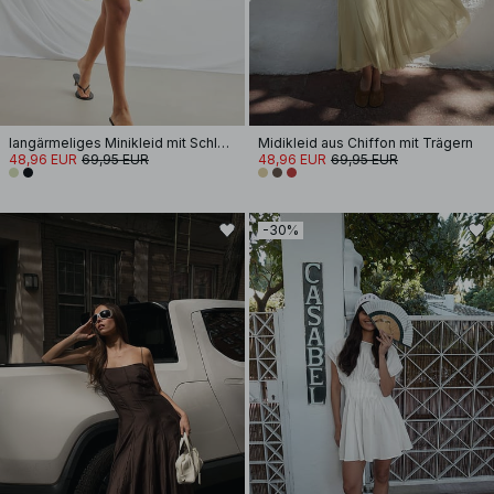
langärmeliges Minikleid mit Schlüssellochausschnitt
Midikleid aus Chiffon mit Trägern
48,96 EUR
69,95 EUR
48,96 EUR
69,95 EUR
-30%