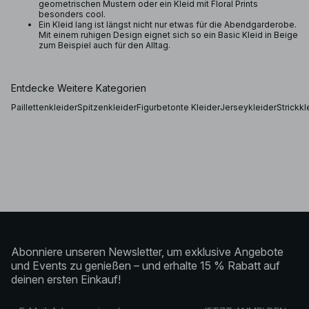
geometrischen Mustern oder ein Kleid mit Floral Prints
besonders cool.
Ein Kleid lang ist längst nicht nur etwas für die Abendgarderobe.
Mit einem ruhigen Design eignet sich so ein Basic Kleid in Beige
zum Beispiel auch für den Alltag.
Entdecke Weitere Kategorien
Paillettenkleider
Spitzenkleider
Figurbetonte Kleider
Jerseykleider
Strickkl
Abonniere unseren Newsletter, um exklusive Angebote
und Events zu genießen – und erhalte 15 % Rabatt auf
deinen ersten Einkauf!