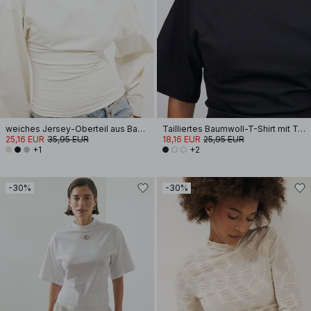
weiches Jersey-Oberteil aus Baumwolle mit weiten Ärmeln
Tailliertes Baumwoll-T-Shirt mit Trichterausschnitt
25,16 EUR
35,95 EUR
18,16 EUR
25,95 EUR
+1
+2
-30%
-30%