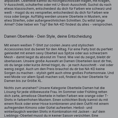
anpassen. Oberteile kannst du hochgeschlossen tragen, mit Kragen,
V-Ausschnitt, schulterfrei oder mit U-Boot-Ausschnitt. Suchst du nach
etwas klassischem, entscheidest du dich für Farben wie schwarz und
weiß - magst du es verspielter, entscheidest du dich für Farben wie
rosa oder beige. Auffällig werden unsere Oberteile in Mustern, wie
etwa Streifen, oder außergewöhnlichen Schnitten. Du willst lange
Ärmel? Oder lieber ein Top? Bei NA-KD findest du alles - versprochen.
Damen Oberteile - Dein Style, deine Entscheidung
Mit einem weißen T-Shirt zur coolen Jeans und stylischen
Accessoires bist du bereit für den Alltag. Für eine Party bist du perfekt
gekleidet mit einem sexy Oberteil aus Spitze oder aus schwarzem
Mesh - damit liegst du absolut im Trend. Wie viel du zeigst, bleibt dir
überlassen. Unsere große Auswahl an Damen Oberteilen lässt dir frei,
ob du lange oder kurze Ärmel trägst, du - je nach Ausschnitt - viel oder
wenig zeigst. Auch um den Preis brauchst du dir bei NA-KD keine
Sorgen zu machen - stylish geht auch ohne großes Portemonnaie. Und
weil Mode vor allem Spaß machen soll, findest du hier Oberteile für
Damen bis zur Größe XL.
Nichts zum anziehen? Unsere Kategorie Oberteile Damen hat die
Lösung für jede stilbewusste Frau. Im Sommer oder Frühling retten
dich zarte, ärmellose Oberteile in hellen Farben wie orange oder T-
Shirts in farbenfrohen Mustern. Einen schlichten Body kannst du mit
einem Rock oder einer Hose kombinieren und dein Outfit mit einem
aufregenden Kimono oder Gürtel aufwerten. Herbst- und
wintertauglich werden Shirts in Kombination mit Jacken - auf dein
Lieblings-Oberteil musst du in keiner Saison verzichten. Eine