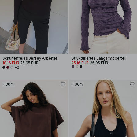
Schulterfreies Jersey-Oberteil
Strukturiertes Langarmoberteil
18,16 EUR
25,95 EUR
25,16 EUR
35,95 EUR
+2
-30%
-30%