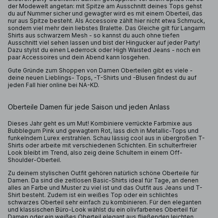
der Modewelt angetan: mit Spitze am Ausschnitt deines Tops gehst
du auf Nummer sicher und gewagter wird es mit einem Oberteil, das
nur aus Spitze besteht. Als Accessoire zählt hier nicht etwa Schmuck,
sondern viel mehr dein liebstes Bralette. Das Gleiche gilt für Langarm
Shirts aus schwarzem Mesh - so kannst du auch ohne tiefen
Ausschnitt viel sehen lassen und bist der Hingucker auf jeder Party!
Dazu stylst du einen Lederrock oder High Waisted Jeans - noch ein
paar Accessoires und dein Abend kann losgehen.
Gute Gründe zum Shoppen von Damen Oberteilen gibt es viele -
deine neuen Lieblings- Tops, -T-Shirts und -Blusen findest du auf
jeden Fall hier online bei NA-KD.
Oberteile Damen für jede Saison und jeden Anlass
Dieses Jahr geht es um Mut! Kombiniere verrückte Farbmixe aus
Bubblegum Pink und gewagtem Rot, lass dich in Metallic-Tops und
funkelndem Lurex erstrahlen. Schau lässig cool aus in übergroßen T-
Shirts oder arbeite mit verschiedenen Schichten. Ein schulterfreier
Look bleibt im Trend, also zeig deine Schultern in einem Off-
Shoulder-Oberteil.
Zu deinem stylischen Outfit gehören natürlich schöne Oberteile für
Damen. Da sind die zeitlosen Basic-Shirts ideal für Tage, an denen
alles an Farbe und Muster zu viel ist und das Outfit aus Jeans und T-
Shirt besteht. Zudem ist ein weißes Top oder ein schlichtes
schwarzes Oberteil sehr einfach zu kombinieren. Für den eleganten
und klassischen Büro-Look wählst du ein olivfarbenes Oberteil für
Damen oder ein weißes Oberteil elegant aus fließenden leichten