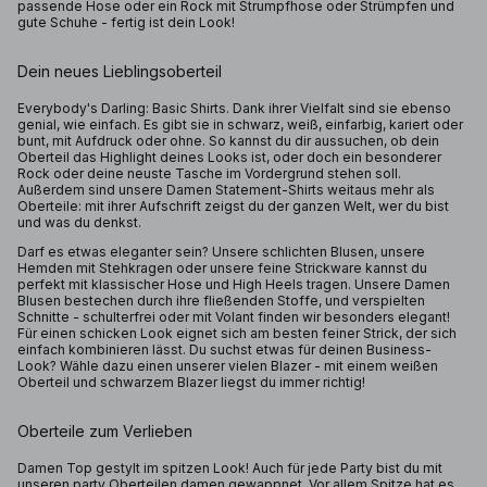
passende Hose oder ein Rock mit Strumpfhose oder Strümpfen und
gute Schuhe - fertig ist dein Look!
Dein neues Lieblingsoberteil
Everybody's Darling: Basic Shirts. Dank ihrer Vielfalt sind sie ebenso
genial, wie einfach. Es gibt sie in schwarz, weiß, einfarbig, kariert oder
bunt, mit Aufdruck oder ohne. So kannst du dir aussuchen, ob dein
Oberteil das Highlight deines Looks ist, oder doch ein besonderer
Rock oder deine neuste Tasche im Vordergrund stehen soll.
Außerdem sind unsere Damen Statement-Shirts weitaus mehr als
Oberteile: mit ihrer Aufschrift zeigst du der ganzen Welt, wer du bist
und was du denkst.
Darf es etwas eleganter sein? Unsere schlichten Blusen, unsere
Hemden mit Stehkragen oder unsere feine Strickware kannst du
perfekt mit klassischer Hose und High Heels tragen. Unsere Damen
Blusen bestechen durch ihre fließenden Stoffe, und verspielten
Schnitte - schulterfrei oder mit Volant finden wir besonders elegant!
Für einen schicken Look eignet sich am besten feiner Strick, der sich
einfach kombinieren lässt. Du suchst etwas für deinen Business-
Look? Wähle dazu einen unserer vielen Blazer - mit einem weißen
Oberteil und schwarzem Blazer liegst du immer richtig!
Oberteile zum Verlieben
Damen Top gestylt im spitzen Look! Auch für jede Party bist du mit
unseren party Oberteilen damen gewappnet. Vor allem Spitze hat es