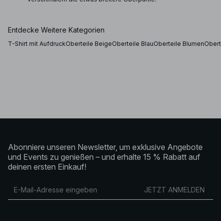
Entdecke Weitere Kategorien
T-Shirt mit Aufdruck
Oberteile Beige
Oberteile Blau
Oberteile Blumen
Obert
Abonniere unseren Newsletter, um exklusive Angebote
und Events zu genießen – und erhalte 15 % Rabatt auf
deinen ersten Einkauf!
JETZT ANMELDEN