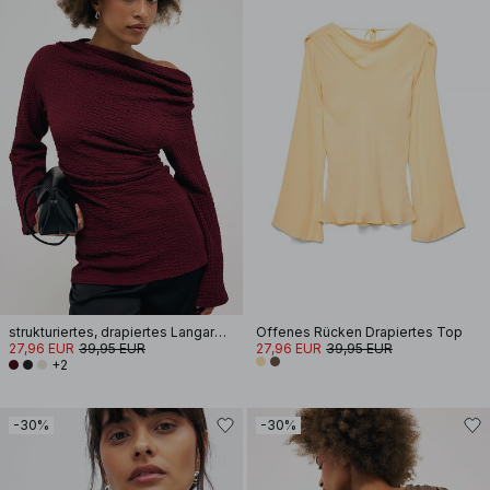
strukturiertes, drapiertes Langarm-Oberteil
Offenes Rücken Drapiertes Top
27,96 EUR
39,95 EUR
27,96 EUR
39,95 EUR
+2
-30%
-30%