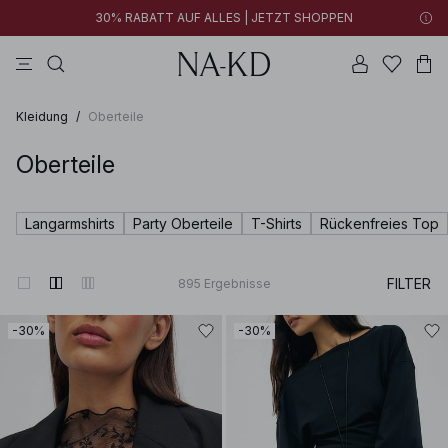
30% RABATT AUF ALLES | JETZT SHOPPEN
longsleeves
braun
schwarz
hosen
hellbraun
Kleidung
/
Oberteile
Oberteile
Langarmshirts
Party Oberteile
T-Shirts
Rückenfreies Top
FILTER
895
Ergebnisse
-30%
-30%