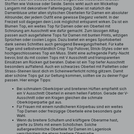
Stoffen wie Viskose oder Seide. Seriös wirkt auch ein Wickeltop
Langarm mit dekorativer Faltenlegung. Dabei ist natürlich die
Damenbluse unter allen stylischen Oberteilen für Damen ein absoluter
Allrounder, der jedem Outfit eine gewisse Eleganz verleiht. In der
Freizeit soll dagegen dein Look möglichst entspannt wirken. Da ist ein
Blumen Top, ein weites Top für Damen oder ein Oberteil mit
Schnürung am Ausschnitt wie dafür gemacht. Zum lässigen Alltag
passen auch ausgefallene Tops für Damen mit bunten Prints, witzigen
Sprüchen oder coolen Logos. Dazu bietet ein enges Sportoberteil
dank seines Schnittes auch genügend Bewegungsfreiheit. Für kalte
Tage sind selbstverständlich Crop Top Pullover, Strick-Styles oder ein
hochgeschlossenes Top ein Muss. Steht eine aufregende Party-Nacht
bevor, bist du mit coolen Tops mit V Ausschnitt und transparenten
Einsätzen am Rücken gut beraten. Dabei ist ein Top tiefer Ausschnitt
besonders auffallend. Auch ein schwarzes Oberteil mit Pailletten oder
Strass-Steinen lässt dich im Scheinwerferlicht richtig glitzern. Damit
aber schöne Tops gut zur Geltung kommen, sollten sie zu deiner Figur
passen. Hier einige Tipps:
Bei schmalem Oberkörper und breiteren Hüften empfiehlt sich
ein V Ausschnitt Oberteil in einem hellen Farbton. Gerade der V-
Ausschnitt oder ein Kragen gleichen die schmale
Oberkörperpartie gut aus.
Für Frauen mit einem rundlicheren Körperbau sind ein weites
Top Damen oder freizügige Oberteile eine besonders gute
Wahl.
Wenn du breitere Schultern und kräftigere Oberarme hast,
greife zu Shirts mit einem Schößchen. Solche
außergewöhnliche Oberteile für Damen im Lagenlook
verschmälern die etwas breitere Oberpartie.