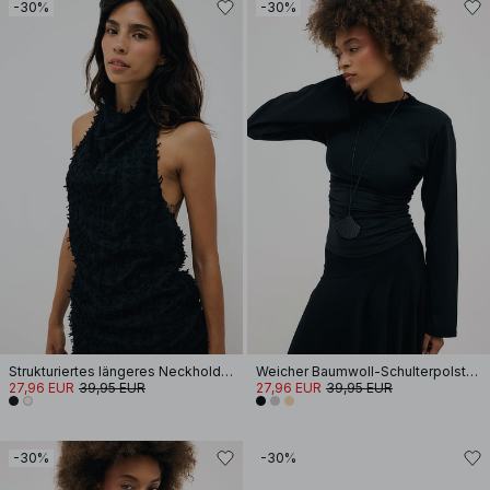
-30%
-30%
Strukturiertes längeres Neckholder-Top
Weicher Baumwoll-Schulterpolster Langarm-T-Shirt
27,96 EUR
39,95 EUR
27,96 EUR
39,95 EUR
-30%
-30%