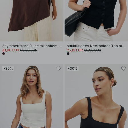
Asymmetrische Bluse mit hohem Kragen
strukturiertes Neckholder-Top mit Knöpfen
41,96 EUR
59,95 EUR
25,16 EUR
35,95 EUR
-30%
-30%