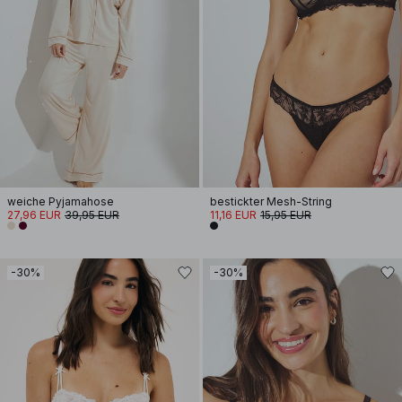
weiche Pyjamahose
bestickter Mesh-String
27,96 EUR
39,95 EUR
11,16 EUR
15,95 EUR
-30%
-30%