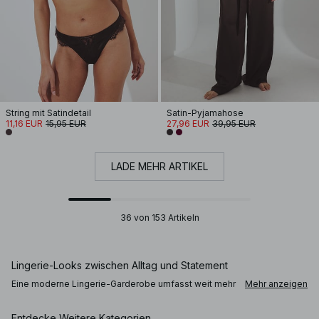
String mit Satindetail
Satin-Pyjamahose
11,16 EUR
15,95 EUR
27,96 EUR
39,95 EUR
LADE MEHR ARTIKEL
36 von 153 Artikeln
Lingerie-Looks zwischen Alltag und Statement
Eine moderne Lingerie-Garderobe umfasst weit mehr
Mehr anzeigen
als BHs und Slips. Neben bequemer
Alltagsunterwäsche findest du raffinierte Spitzen-
Designs, satinierte Stoffe und zarte Akzente, die
Entdecke Weitere Kategorien