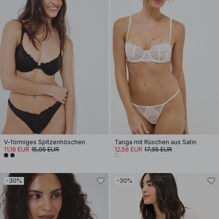
V-förmiges Spitzenhöschen
Tanga mit Rüschen aus Satin
11,16 EUR
15,95 EUR
12,56 EUR
17,95 EUR
-30%
-30%