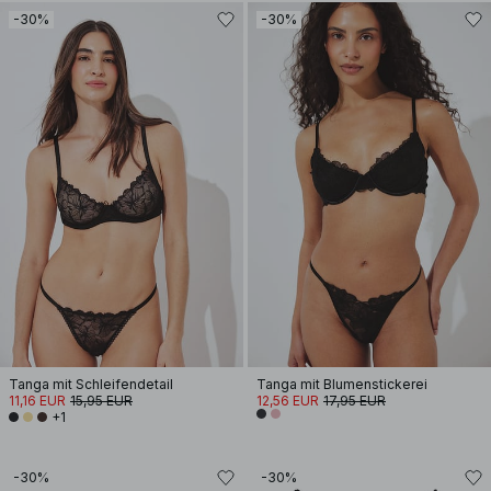
-30%
-30%
Tanga mit Schleifendetail
Tanga mit Blumenstickerei
11,16 EUR
15,95 EUR
12,56 EUR
17,95 EUR
+1
-30%
-30%