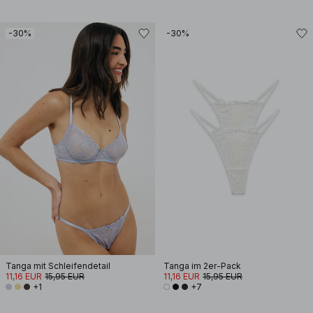
-30%
-30%
Tanga mit Schleifendetail
Tanga im 2er-Pack
11,16 EUR
15,95 EUR
11,16 EUR
15,95 EUR
+1
+7