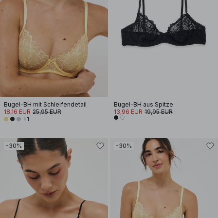
Bügel-BH mit Schleifendetail
Bügel-BH aus Spitze
18,16 EUR
25,95 EUR
13,96 EUR
19,95 EUR
+1
-30%
-30%