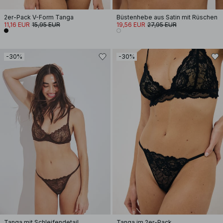
2er-Pack V-Form Tanga
Büstenhebe aus Satin mit Rüschen
11,16 EUR
15,95 EUR
19,56 EUR
27,95 EUR
-30%
-30%
Tanga mit Schleifendetail
Tanga im 2er-Pack