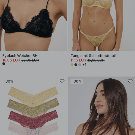
Eyelash Weicher BH
Tanga mit Schleifendetail
16,06 EUR
22,95 EUR
11,16 EUR
15,95 EUR
+1
-30%
-30%