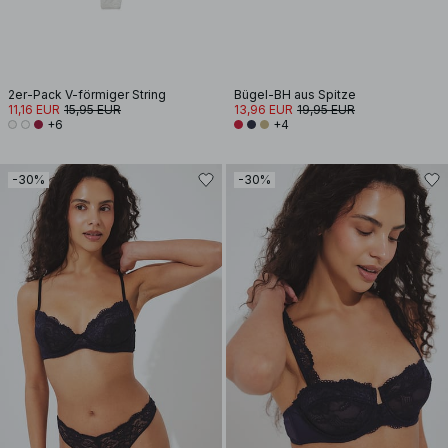
2er-Pack V-förmiger String
Bügel-BH aus Spitze
11,16 EUR
15,95 EUR
13,96 EUR
19,95 EUR
+6
+4
-30%
-30%