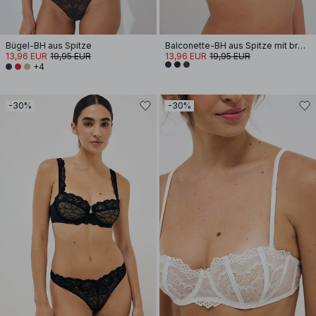
Bügel-BH aus Spitze
Balconette-BH aus Spitze mit breiten Trägern
13,96 EUR
19,95 EUR
13,96 EUR
19,95 EUR
+4
-30%
-30%