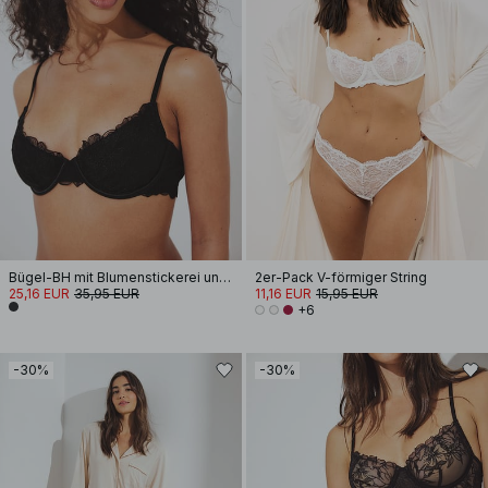
Bügel-BH mit Blumenstickerei und Sling
2er-Pack V-förmiger String
25,16 EUR
35,95 EUR
11,16 EUR
15,95 EUR
+6
-30%
-30%