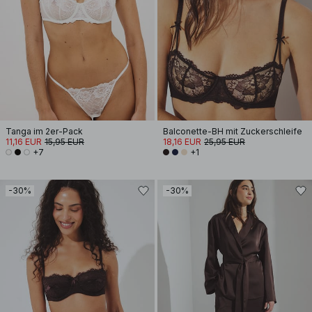
Tanga im 2er-Pack
Balconette-BH mit Zuckerschleife
11,16 EUR
15,95 EUR
18,16 EUR
25,95 EUR
+7
+1
-30%
-30%