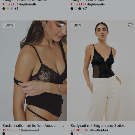
11,16 EUR
15,95 EUR
11,16 EUR
15,95 EUR
+1
+7
-30%
-30%
Büstenhalter mit tiefem Ausschnitt und Pailletten
Bodysuit mit Bügeln und Spitze
19,56 EUR
27,95 EUR
27,96 EUR
39,95 EUR