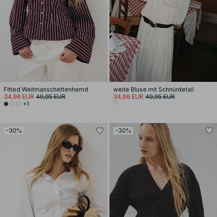
Fitted Weitmanschettenhemd
weite Bluse mit Schnürdetail
34,96 EUR
49,95 EUR
34,96 EUR
49,95 EUR
+1
-30%
-30%