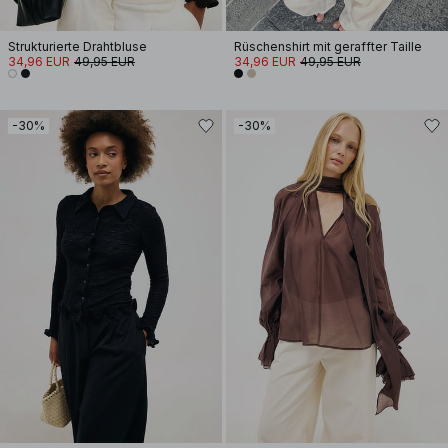
Strukturierte Drahtbluse
Rüschenshirt mit geraffter Taille
34,96 EUR
49,95 EUR
34,96 EUR
49,95 EUR
-30%
-30%