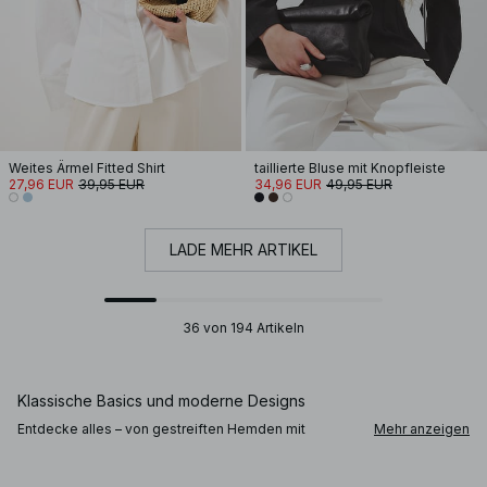
Weites Ärmel Fitted Shirt
taillierte Bluse mit Knopfleiste
27,96 EUR
39,95 EUR
34,96 EUR
49,95 EUR
LADE MEHR ARTIKEL
36 von 194 Artikeln
Klassische Basics und moderne Designs
Entdecke alles – von gestreiften Hemden mit
Mehr anzeigen
eleganter Passform bis zu Spitzenblusen und
Ballonärmeln für einen Hauch Raffinesse. Ein
Jeanshemd bringt Lässigkeit in jedes Outfit, während