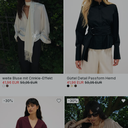
weite Bluse mit Crinkle-Effekt
Gürtel Detail Passform Hemd
41,96 EUR
59,95 EUR
41,96 EUR
59,95 EUR
-30%
-30%