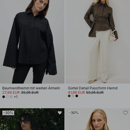
Baumwollhemd mit weiten Ärmeln
Gürtel Detail Passform Hemd
27,96 EUR
39,95 EUR
41,96 EUR
59,95 EUR
+1
-30%
-30%