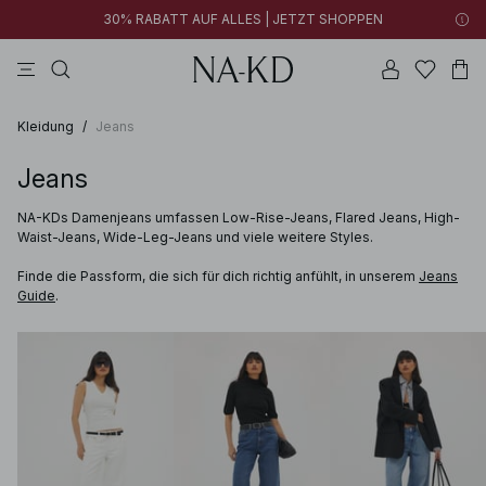
30% RABATT AUF ALLES | JETZT SHOPPEN
longsleeves
braun
schwarz
hosen
hellbraun
Kleidung
/
Jeans
Jeans
NA-KDs Damenjeans umfassen Low-Rise-Jeans, Flared Jeans, High-
Waist-Jeans, Wide-Leg-Jeans und viele weitere Styles.
Finde die Passform, die sich für dich richtig anfühlt, in unserem
Jeans
Guide
.