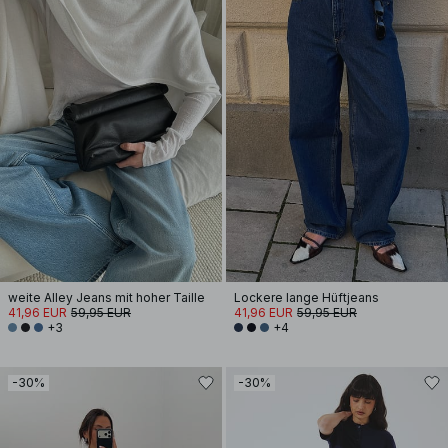
weite Alley Jeans mit hoher Taille
Lockere lange Hüftjeans
41,96 EUR
59,95 EUR
41,96 EUR
59,95 EUR
+3
+4
-30%
-30%