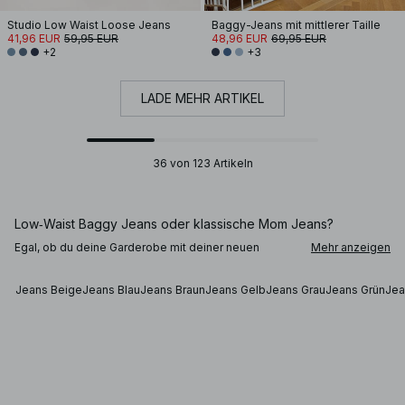
Studio Low Waist Loose Jeans
Baggy-Jeans mit mittlerer Taille
41,96 EUR
59,95 EUR
48,96 EUR
69,95 EUR
+2
+3
LADE MEHR ARTIKEL
36 von 123 Artikeln
Low‑Waist Baggy Jeans oder klassische Mom Jeans?
Egal, ob du deine Garderobe mit deiner neuen
Mehr anzeigen
Lieblingsjeans ergänzen möchtest – vielleicht ein
lockeres Baggy-Modell in einer neuen Nuance – oder
dein Outfit-Repertoire mit einer Retro-Mom-Jeans
Jeans Beige
Jeans Blau
Jeans Braun
Jeans Gelb
Jeans Grau
Jeans Grün
Jea
bereichern willst: Bei NA‑KD wirst du fündig.
Damenjeans sind das ultimative Garderoben-Essential
– zeitlos, saisonsübergreifend und stets ein stilvoller
Touch für deinen Alltag. Ihre wahre Stärke liegt in ihrer
Vielseitigkeit – und das macht sie zur Basis unzähliger
Outfits.