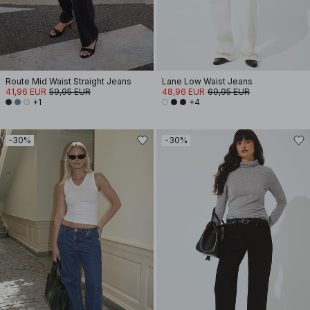
Route Mid Waist Straight Jeans
Lane Low Waist Jeans
41,96 EUR
59,95 EUR
48,96 EUR
69,95 EUR
+1
+4
-30%
-30%