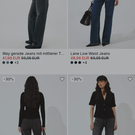
Way gerade Jeans mit mittlerer Taille
Lane Low Waist Jeans
41,96 EUR
59,95 EUR
48,96 EUR
69,95 EUR
+2
+4
-30%
-30%