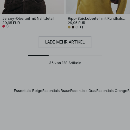
Jersey-Oberteil mit Nahtdetail
Ripp-Strickoberteil mit Rundhalsausschnitt
39,95 EUR
29,95 EUR
+1
LADE MEHR ARTIKEL
36 von 128 Artikeln
Essentials Beige
Essentials Braun
Essentials Grau
Essentials Orange
E