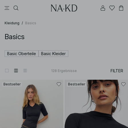
longsleeves
tops
kleider
schwarz
hosen
Kleidung
/
Basics
Basics
Basic Oberteile
Basic Kleider
FILTER
128
Ergebnisse
Bestseller
Bestseller