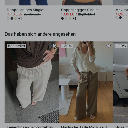
Doppellagiges Singlet
Doppellagiges Singlet
18,16 EUR
25,95 EUR
18,16 EUR
25,95 EUR
41,96 
+1
+1
Das haben sich andere angesehen
Bestseller
-30%
-30%
Leinenhosen mit Kordelzug
Elastische Taille Mid Rise Satin-Hosen