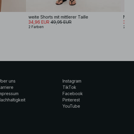
weite Shorts mit mittlerer Taille
Minir
34,96 EUR
49,95 EUR
32,16
2 Farben
2 Far
ber uns
Instagram
arriere
TikTok
Impressum
Facebook
achhaltigkeit
Pinterest
YouTube