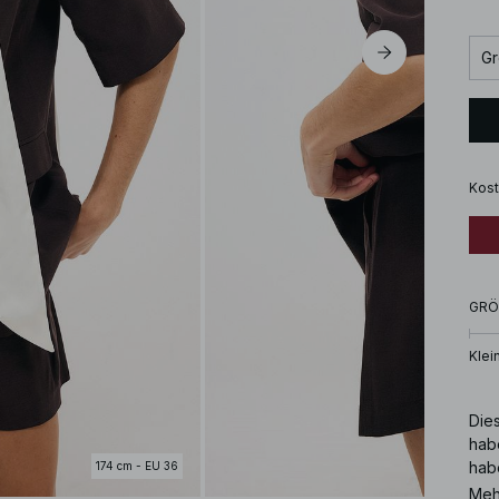
Gr
Kost
GRÖ
Klei
Dies
hab
hab
174 cm - EU 36
Ver
Meh