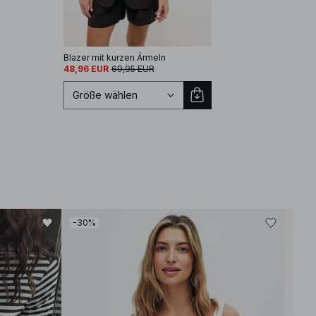
Blazer mit kurzen Ärmeln
48,96 EUR
69,95 EUR
Größe wählen
Größe auswählen
EU 32
EU 34
-30%
EU 36
EU 38
EU 40
EU 42