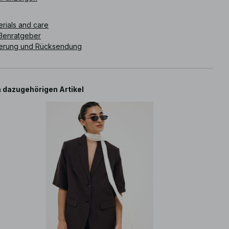
ikelnummer
:
1100-011287-0017
erials and care
ßenratgeber
ferung und Rücksendung
 dazugehörigen Artikel