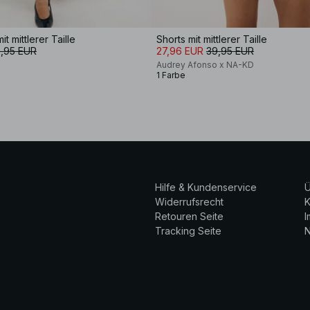
t mittlerer Taille
Shorts mit mittlerer Taille
,95 EUR
27,96 EUR
39,95 EUR
Audrey Afonso x NA-KD
1 Farbe
Hilfe & Kundenservice
Ü
Widerrufsrecht
K
Retouren Seite
Tracking Seite
N