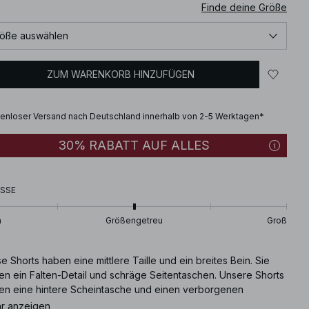
Finde deine Größe
öße auswählen
ZUM WARENKORB HINZUFÜGEN
enloser Versand nach Deutschland innerhalb von 2-5 Werktagen*
30% RABATT AUF ALLES
SSE
n
Größengetreu
Groß
e Shorts haben eine mittlere Taille und ein breites Bein. Sie
en ein Falten-Detail und schräge Seitentaschen. Unsere Shorts
en eine hintere Scheintasche und einen verborgenen
schluss mit Reißverschluss, Haken und Knopf.
r anzeigen