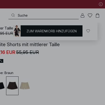
er Taille
ZUM WARENKORB HINZUFÜGEN
KD
/
Shorts
,95 EUR
te Shorts mit mittlerer Taille
,16 EUR
55,95 EUR
0%
be
:
Braun