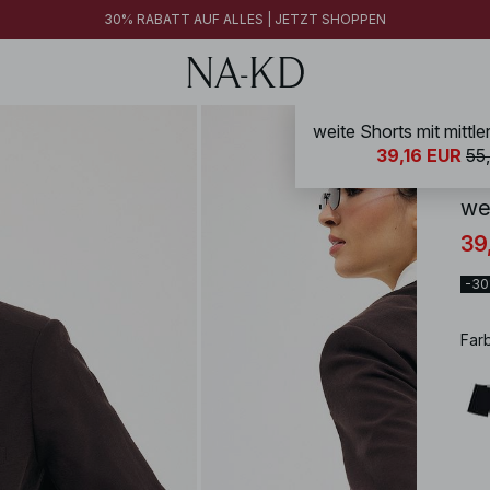
30% RABATT AUF ALLES | JETZT SHOPPEN
weite Shorts mit mittler
NA-
39,16 EUR
55
wei
39
-3
Far