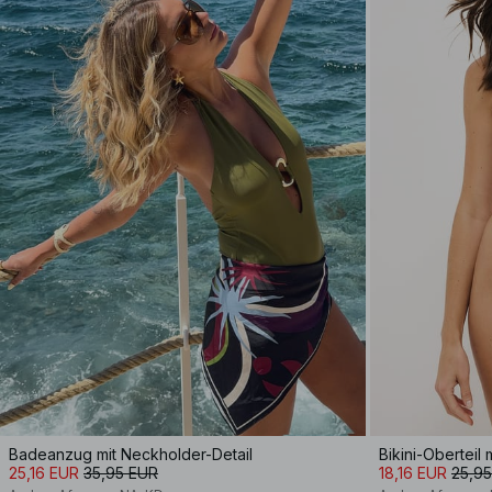
Badeanzug mit Neckholder-Detail
Bikini-Oberteil 
25,16 EUR
35,95 EUR
18,16 EUR
25,9