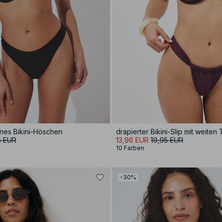
nes Bikini-Höschen
drapierter Bikini-Slip mit weiten
5 EUR
13,96 EUR
19,95 EUR
10 Farben
-30%