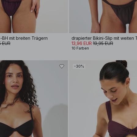
ni-BH mit breiten Trägern
drapierter Bikini-Slip mit weiten
5 EUR
13,96 EUR
19,95 EUR
10 Farben
-30%