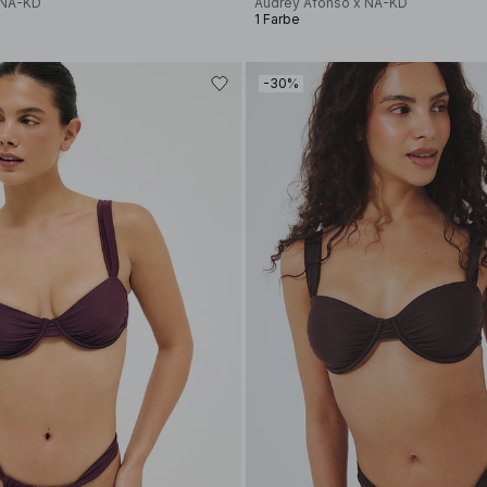
 NA-KD
Audrey Afonso x NA-KD
1 Farbe
-30%