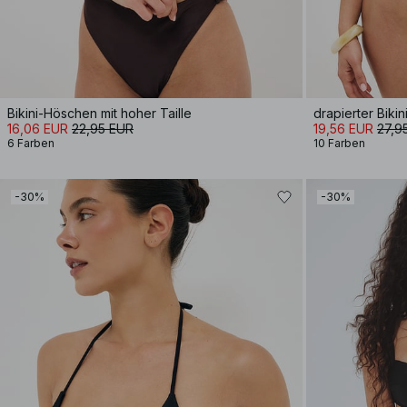
Bikini-Höschen mit hoher Taille
drapierter Biki
16,06 EUR
22,95 EUR
19,56 EUR
27,9
6 Farben
10 Farben
-30%
-30%