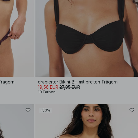
 Trägern
drapierter Bikini-BH mit breiten Trägern
19,56 EUR
27,95 EUR
10 Farben
-30%