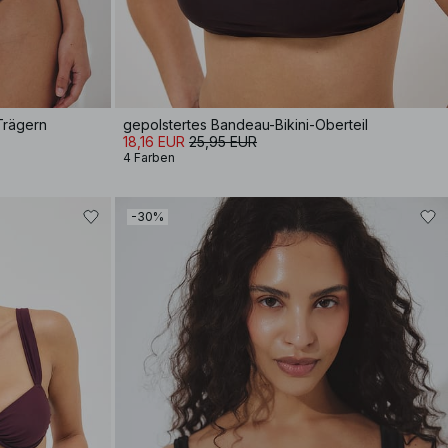
 Trägern
gepolstertes Bandeau-Bikini-Oberteil
18,16 EUR
25,95 EUR
4 Farben
-30%