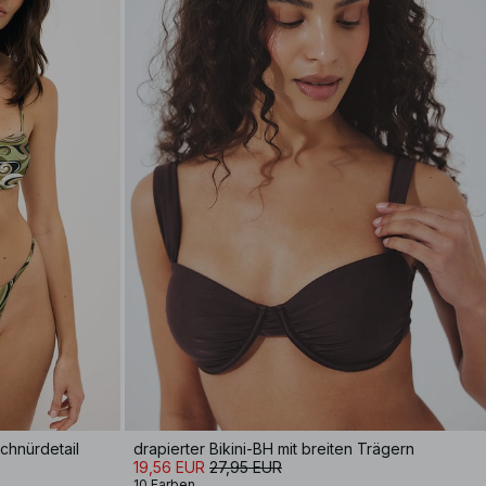
chnürdetail
drapierter Bikini-BH mit breiten Trägern
19,56 EUR
27,95 EUR
10 Farben