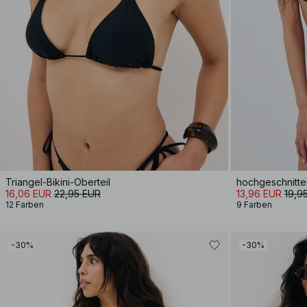
Triangel-Bikini-Oberteil
hochgeschnitte
16,06 EUR
22,95 EUR
13,96 EUR
19,9
12 Farben
9 Farben
-30%
-30%