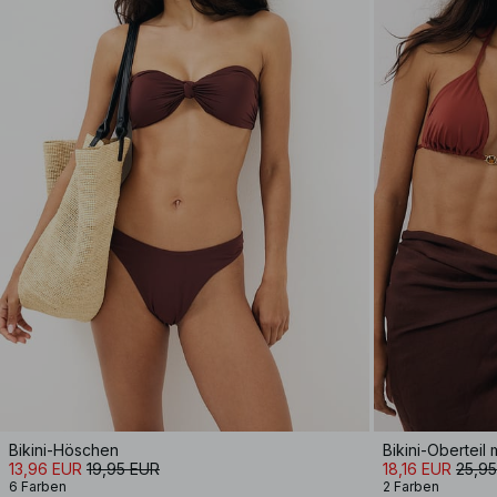
Bikini-Höschen
Bikini-Oberteil m
13,96 EUR
19,95 EUR
18,16 EUR
25,9
6 Farben
2 Farben