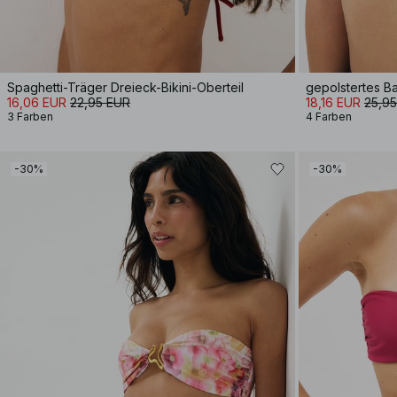
Spaghetti-Träger Dreieck-Bikini-Oberteil
gepolstertes Ba
16,06 EUR
22,95 EUR
18,16 EUR
25,9
3 Farben
4 Farben
-30%
-30%