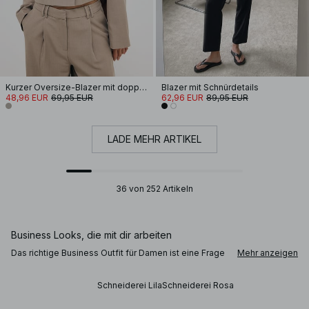
Kurzer Oversize-Blazer mit doppelter Knopfleiste
Blazer mit Schnürdetails
48,96 EUR
69,95 EUR
62,96 EUR
89,95 EUR
LADE MEHR ARTIKEL
36 von 252 Artikeln
Business Looks, die mit dir arbeiten
Das richtige Business Outfit für Damen ist eine Frage
Mehr anzeigen
der Balance: professionell, aber nicht versteift –
modern, aber nicht zu casual. Ob für den Alltag im
Büro, das nächste Vorstellungsgespräch oder ein
Schneiderei Lila
Schneiderei Rosa
wichtiges Meeting – mit gut geschnittener Business
Kleidung legst du die perfekte Basis. Klare Linien,