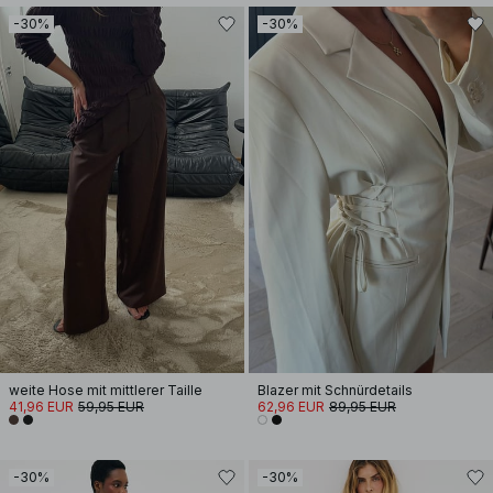
-30%
-30%
weite Hose mit mittlerer Taille
Blazer mit Schnürdetails
41,96 EUR
59,95 EUR
62,96 EUR
89,95 EUR
-30%
-30%