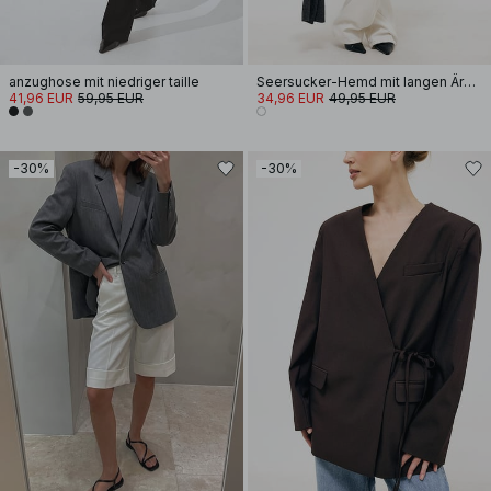
anzughose mit niedriger taille
Seersucker-Hemd mit langen Ärmeln
41,96 EUR
59,95 EUR
34,96 EUR
49,95 EUR
-30%
-30%