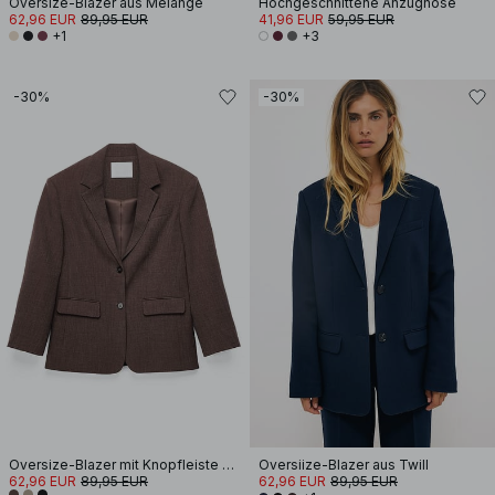
Oversize-Blazer aus Melange
Hochgeschnittene Anzughose
62,96 EUR
89,95 EUR
41,96 EUR
59,95 EUR
+1
+3
-30%
-30%
Oversize-Blazer mit Knopfleiste am Rücken
Oversiize-Blazer aus Twill
62,96 EUR
89,95 EUR
62,96 EUR
89,95 EUR