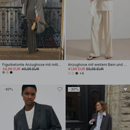
Figurbetonte Anzughose mit mittelhoher Taille
Anzughose mit weitem Bein und hohem Bund
34,96 EUR
49,95 EUR
41,96 EUR
59,95 EUR
+4
-30%
-30%