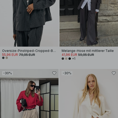
Oversize-Pinstriped-Cropped-Blazer
Melange-Hose mit mittlerer Taille
55,96 EUR
79,95 EUR
41,96 EUR
59,95 EUR
+1
-30%
-30%