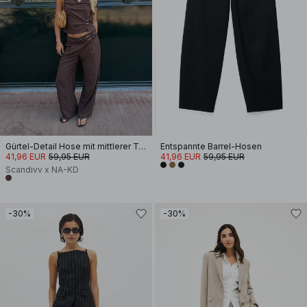
Gürtel-Detail Hose mit mittlerer Taille
Entspannte Barrel-Hosen
41,96 EUR
59,95 EUR
41,96 EUR
59,95 EUR
Scandivv x NA-KD
-30%
-30%