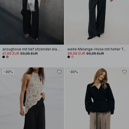
anzughose mit tief sitzender elastischer taille
weite Melange-Hose mit hoher Taille
41,96 EUR
59,95 EUR
48,96 EUR
69,95 EUR
-30%
-30%