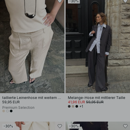
-30%
taillierte Leinenhose mit weitem Bein
Melange-Hose mit mittlerer Taille
59,95 EUR
41,96 EUR
59,95 EUR
+1
Premium Selection
-30%
-30%