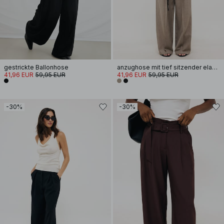
gestrickte Ballonhose
anzughose mit tief sitzender elastischer taille
41,96 EUR
59,95 EUR
41,96 EUR
59,95 EUR
-30%
-30%