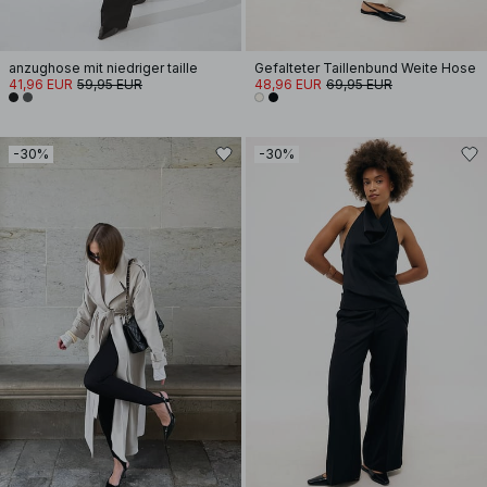
anzughose mit niedriger taille
Gefalteter Taillenbund Weite Hose
41,96 EUR
59,95 EUR
48,96 EUR
69,95 EUR
-30%
-30%