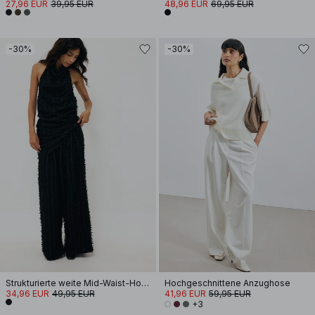
27,96 EUR
39,95 EUR
48,96 EUR
69,95 EUR
-30%
-30%
Strukturierte weite Mid-Waist-Hose
Hochgeschnittene Anzughose
34,96 EUR
49,95 EUR
41,96 EUR
59,95 EUR
+3