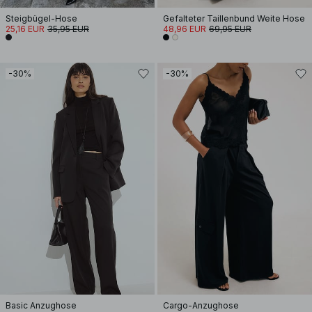
Steigbügel-Hose
Gefalteter Taillenbund Weite Hose
25,16 EUR
35,95 EUR
48,96 EUR
69,95 EUR
-30%
-30%
Basic Anzughose
Cargo-Anzughose