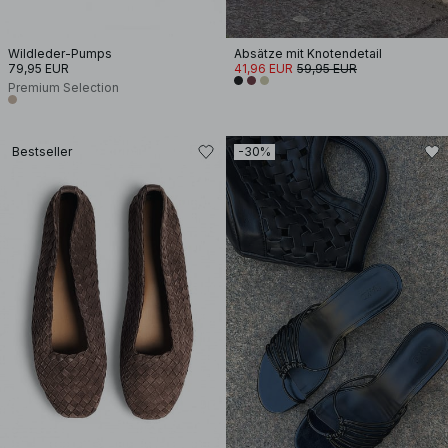
Wildleder-Pumps
Absätze mit Knotendetail
79,95 EUR
41,96 EUR
59,95 EUR
Premium Selection
Bestseller
-30%