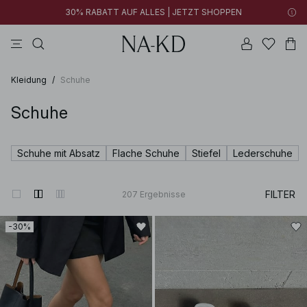
30% RABATT AUF ALLES | JETZT SHOPPEN
longsleeves
kleider
tops
braun
hosen
Kleidung
/
Schuhe
Schuhe
Schuhe mit Absatz
Flache Schuhe
Stiefel
Lederschuhe
FILTER
207
Ergebnisse
-30%