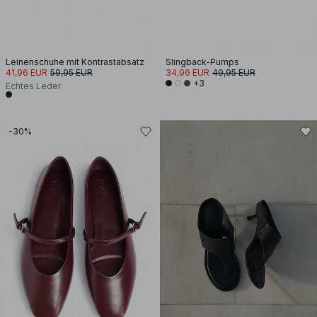
Leinenschuhe mit Kontrastabsatz
Slingback-Pumps
41,96 EUR
59,95 EUR
34,96 EUR
49,95 EUR
+3
Echtes Leder
-30%