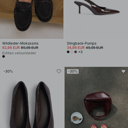
Wildleder-Mokassins
Slingback-Pumps
62,96 EUR
89,95 EUR
34,96 EUR
49,95 EUR
+3
Echtes veloursleder
-30%
-30%