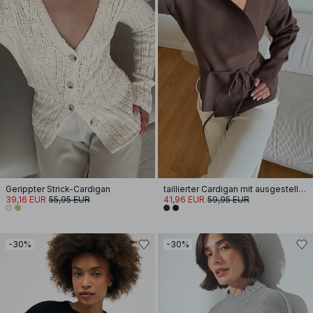
Gerippter Strick-Cardigan
taillierter Cardigan mit ausgestellten Ärmeln
39,16 EUR
55,95 EUR
41,96 EUR
59,95 EUR
-30%
-30%