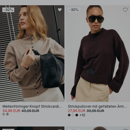
-30%
-30%
Wellenförmiger Knopf Strickcardigan
Strickpullover mit gefalteten Ärmeln
34,96 EUR
49,95 EUR
27,96 EUR
39,95 EUR
+10