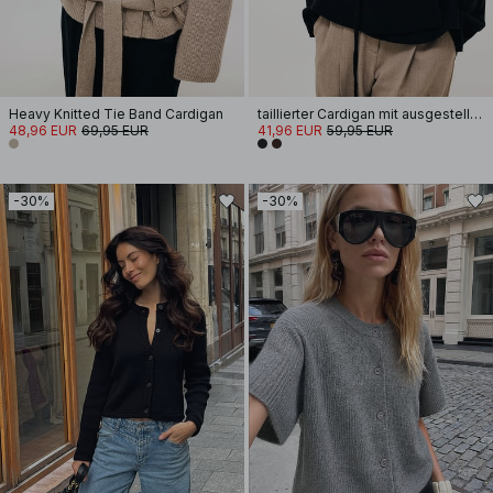
Heavy Knitted Tie Band Cardigan
taillierter Cardigan mit ausgestellten Ärmeln
48,96 EUR
69,95 EUR
41,96 EUR
59,95 EUR
-30%
-30%