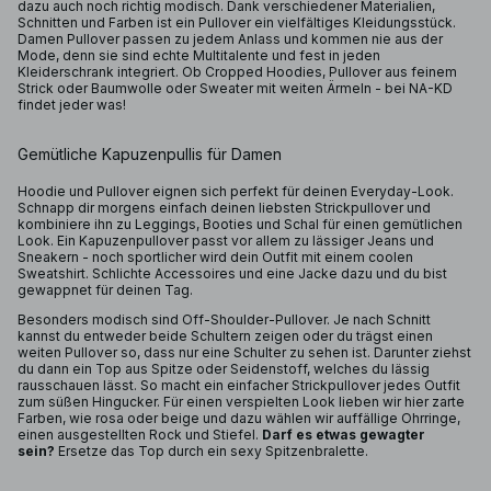
dazu auch noch richtig modisch. Dank verschiedener Materialien,
Schnitten und Farben ist ein Pullover ein vielfältiges Kleidungsstück.
Damen Pullover passen zu jedem Anlass und kommen nie aus der
Mode, denn sie sind echte Multitalente und fest in jeden
Kleiderschrank integriert. Ob Cropped Hoodies, Pullover aus feinem
Strick oder Baumwolle oder Sweater mit weiten Ärmeln - bei NA-KD
findet jeder was!
Gemütliche Kapuzenpullis für Damen
Hoodie und Pullover eignen sich perfekt für deinen Everyday-Look.
Schnapp dir morgens einfach deinen liebsten Strickpullover und
kombiniere ihn zu Leggings, Booties und Schal für einen gemütlichen
Look. Ein Kapuzenpullover passt vor allem zu lässiger Jeans und
Sneakern - noch sportlicher wird dein Outfit mit einem coolen
Sweatshirt. Schlichte Accessoires und eine Jacke dazu und du bist
gewappnet für deinen Tag.
Besonders modisch sind Off-Shoulder-Pullover. Je nach Schnitt
kannst du entweder beide Schultern zeigen oder du trägst einen
weiten Pullover so, dass nur eine Schulter zu sehen ist. Darunter ziehst
du dann ein Top aus Spitze oder Seidenstoff, welches du lässig
rausschauen lässt. So macht ein einfacher Strickpullover jedes Outfit
zum süßen Hingucker. Für einen verspielten Look lieben wir hier zarte
Farben, wie rosa oder beige und dazu wählen wir auffällige Ohrringe,
einen ausgestellten Rock und Stiefel.
Darf es etwas gewagter
sein?
Ersetze das Top durch ein sexy Spitzenbralette.