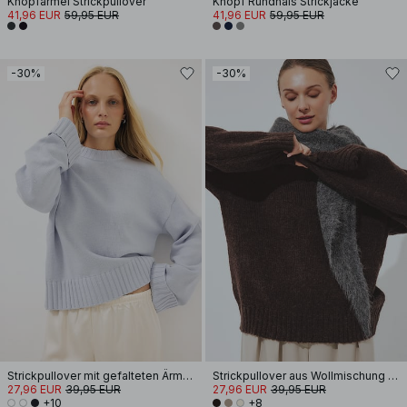
Knopfärmel Strickpullover
Knopf Rundhals Strickjacke
41,96 EUR
59,95 EUR
41,96 EUR
59,95 EUR
-30%
-30%
Strickpullover mit gefalteten Ärmeln
Strickpullover aus Wollmischung mit Rundhalsausschnitt
27,96 EUR
39,95 EUR
27,96 EUR
39,95 EUR
+10
+8