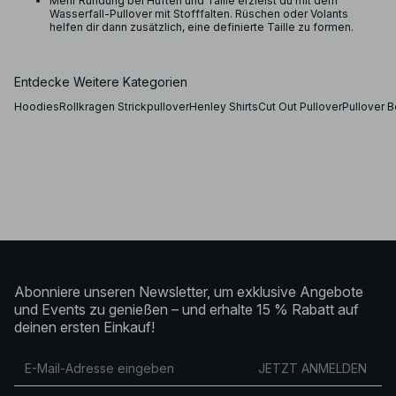
Mehr Rundung bei Hüften und Taille erzielst du mit dem
Wasserfall-Pullover mit Stofffalten. Rüschen oder Volants
helfen dir dann zusätzlich, eine definierte Taille zu formen.
Entdecke Weitere Kategorien
Hoodies
Rollkragen Strickpullover
Henley Shirts
Cut Out Pullover
Pullover 
Abonniere unseren Newsletter, um exklusive Angebote
und Events zu genießen – und erhalte 15 % Rabatt auf
deinen ersten Einkauf!
JETZT ANMELDEN