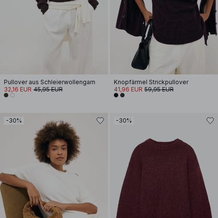
Pullover aus Schleierwollengarn
Knopfärmel Strickpullover
32,16 EUR
45,95 EUR
41,96 EUR
59,95 EUR
-30%
-30%