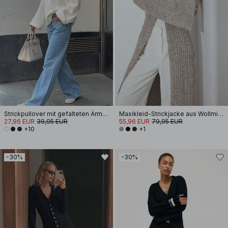
Strickpullover mit gefalteten Ärmeln
Maxikleid-Strickjacke aus Wollmischung
27,96 EUR
39,95 EUR
55,96 EUR
79,95 EUR
+10
+1
-30%
-30%