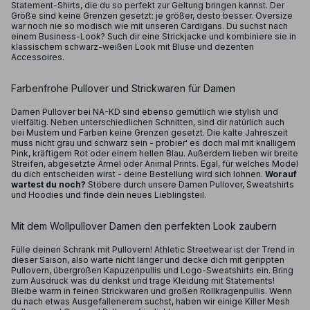
Statement-Shirts, die du so perfekt zur Geltung bringen kannst. Der
Größe sind keine Grenzen gesetzt: je größer, desto besser. Oversize
war noch nie so modisch wie mit unseren Cardigans. Du suchst nach
einem Business-Look? Such dir eine Strickjacke und kombiniere sie in
klassischem schwarz-weißen Look mit Bluse und dezenten
Accessoires.
Farbenfrohe Pullover und Strickwaren für Damen
Damen Pullover bei NA-KD sind ebenso gemütlich wie stylish und
vielfältig. Neben unterschiedlichen Schnitten, sind dir natürlich auch
bei Mustern und Farben keine Grenzen gesetzt. Die kalte Jahreszeit
muss nicht grau und schwarz sein - probier' es doch mal mit knalligem
Pink, kräftigem Rot oder einem hellen Blau. Außerdem lieben wir breite
Streifen, abgesetzte Ärmel oder Animal Prints. Egal, für welches Model
du dich entscheiden wirst - deine Bestellung wird sich lohnen.
Worauf
wartest du noch?
Stöbere durch unsere Damen Pullover, Sweatshirts
und Hoodies und finde dein neues Lieblingsteil.
Mit dem Wollpullover Damen den perfekten Look zaubern
Fülle deinen Schrank mit Pullovern! Athletic Streetwear ist der Trend in
dieser Saison, also warte nicht länger und decke dich mit gerippten
Pullovern, übergroßen Kapuzenpullis und Logo-Sweatshirts ein. Bring
zum Ausdruck was du denkst und trage Kleidung mit Statements!
Bleibe warm in feinen Strickwaren und großen Rollkragenpullis. Wenn
du nach etwas Ausgefallenerem suchst, haben wir einige Killer Mesh