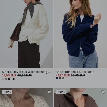
Strickpullover aus Wollmischung mit Rundhalsausschnitt
Knopf Rundhals Strickjacke
27,96 EUR
39,95 EUR
41,96 EUR
59,95 EUR
+8
-30%
-30%