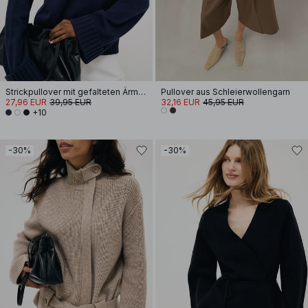
Strickpullover mit gefalteten Ärmeln
Pullover aus Schleierwollengarn
27,96 EUR
39,95 EUR
32,16 EUR
45,95 EUR
+10
-30%
-30%