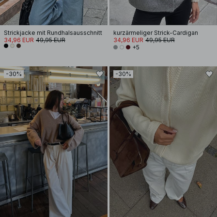
Strickjacke mit Rundhalsausschnitt
kurzärmeliger Strick-Cardigan
34,96 EUR
49,95 EUR
34,96 EUR
49,95 EUR
+5
-30%
-30%