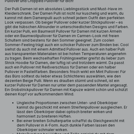
Pullover und Cropped Pullover für dich!
Der Pulli Damen ist ein absolutes Lieblingsstück und Must-Have im
Kleiderschrank. Der Damen Pulli ist nicht nur kuschelig und warm, du
kannst mit dem Damenpulli auch schnell jedem Outfit den perfekten
Look verpassen. Ob beiger Pullover oder kurzer Strickpullover – es
gibt die hübschen Allrounder in unterschiedlichen Designs und Farben.
Ein kurzer Pulli, ein Baumwoll Pullover für Damen mit kurzen Ärmeln
oder ein Baumwollpullover für Damen im Carmen-Look mit freien
Schultern sind bestens für den Sommer geeignet. Zum coolen
Sommer-Feeling trägt auch ein schicker Pullover zum Binden bei. Cool
siehst du auch mit einem Admitted Pullover aus. Auch ein halber Pulli
aus transparenten Materialien ist bei hohen Temperaturen angenehm
zu tragen. Beim wechselhaften Frühlingswetter greifst du lieber zum
Strick Hoodie für Damen, der luftig ist und trotzdem wärmt. Da passt
auch ein Pullover mit Reißverschluss für Damen oder ein halber
Pullover in Pastellfarben. Besonders frisch wirkt ein Mint Pullover. Für
das Büro solltest du lieber etwas Schlichteres auswählen, wie den
dezenten Beige Pulli. Wenn es draußen stürmt und schneit, ist ein
kurzer Pullover für Damen nur unter dem passenden Mantel angesagt.
Ein Grobstrickpullover für Damen mit Kapuze wärmt schön und schützt
deinen Kopf vor aufkommendem Wind.
Ungleiche Proportionen zwischen Unter- und Oberkörper
kannst du geschickt mit einem Streifenpullover ausgleichen. Er
lässt den Oberkörper dabei optisch breiter wirken und
harmoniert zu breiteren Hüften.
Bei einer breiten Schulterpartie schaffst du Gleichgewicht mit
dem Pullover in A-Form. Auch dunkle Farben lassen den
Oberkörper schmaler wirken.