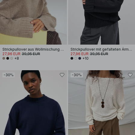
Strickpullover aus Wollmischung mit Rundhalsausschnitt
Strickpullover mit gefalteten Ärmeln
27,96 EUR
39,95 EUR
27,96 EUR
39,95 EUR
+8
+10
-30%
-30%