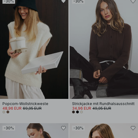
-30%
-30%
Popcorn-Wollstrickweste
Strickjacke mit Rundhalsausschnitt
48,96 EUR
69,95 EUR
34,96 EUR
49,95 EUR
-30%
-30%