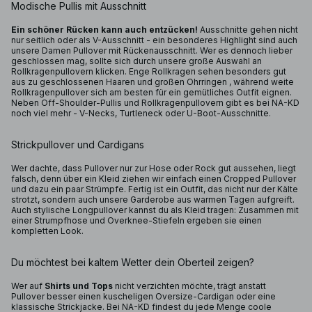
Modische Pullis mit Ausschnitt
Ein schöner Rücken kann auch entzücken!
Ausschnitte gehen nicht
nur seitlich oder als V-Ausschnitt - ein besonderes Highlight sind auch
unsere Damen Pullover mit Rückenausschnitt. Wer es dennoch lieber
geschlossen mag, sollte sich durch unsere große Auswahl an
Rollkragenpullovern klicken. Enge Rollkragen sehen besonders gut
aus zu geschlossenen Haaren und großen Ohrringen , während weite
Rollkragenpullover sich am besten für ein gemütliches Outfit eignen.
Neben Off-Shoulder-Pullis und Rollkragenpullovern gibt es bei NA-KD
noch viel mehr - V-Necks, Turtleneck oder U-Boot-Ausschnitte.
Strickpullover und Cardigans
Wer dachte, dass Pullover nur zur Hose oder Rock gut aussehen, liegt
falsch, denn über ein Kleid ziehen wir einfach einen Cropped Pullover
und dazu ein paar Strümpfe. Fertig ist ein Outfit, das nicht nur der Kälte
strotzt, sondern auch unsere Garderobe aus warmen Tagen aufgreift.
Auch stylische Longpullover kannst du als Kleid tragen: Zusammen mit
einer Strumpfhose und Overknee-Stiefeln ergeben sie einen
kompletten Look.
Du möchtest bei kaltem Wetter dein Oberteil zeigen?
Wer auf
Shirts und Tops
nicht verzichten möchte, trägt anstatt
Pullover besser einen kuscheligen Oversize-Cardigan oder eine
klassische Strickjacke. Bei NA-KD findest du jede Menge coole