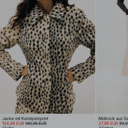
Jacke mit Kunstpelzprint
Midirock aus Sa
104,96 EUR
149,95 EUR
27,96 EUR
39,9
1 Farbe
3 Farben