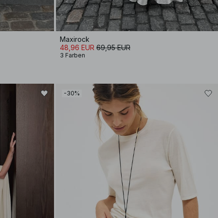
Maxirock
48,96 EUR
69,95 EUR
3 Farben
-30%