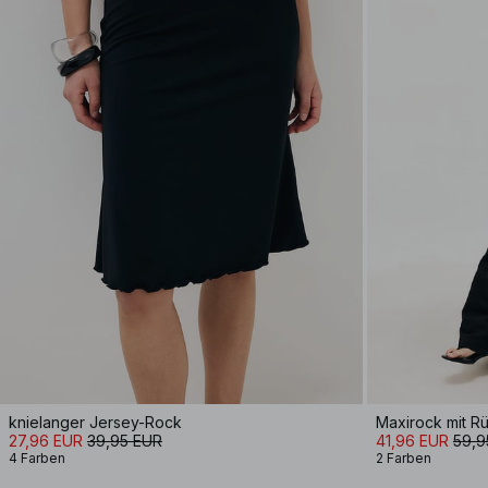
knielanger Jersey-Rock
Maxirock mit 
27,96 EUR
39,95 EUR
41,96 EUR
59,9
4 Farben
2 Farben