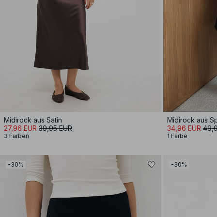
Midirock aus Satin
Midirock aus Sp
27,96 EUR
39,95 EUR
34,96 EUR
49,
3 Farben
1 Farbe
-30%
-30%