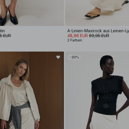
tin
A-Linien-Maxirock aus Leinen-Ly
5 EUR
48,96 EUR
69,95 EUR
2 Farben
-30%