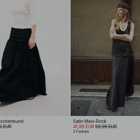
Rüschenbund
Satin Maxi-Rock
5 EUR
41,96 EUR
59,95 EUR
2 Farben