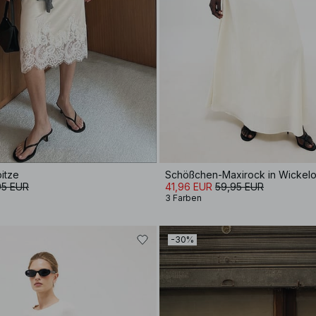
itze
Schößchen-Maxirock in Wickelo
95 EUR
41,96 EUR
59,95 EUR
3 Farben
-30%