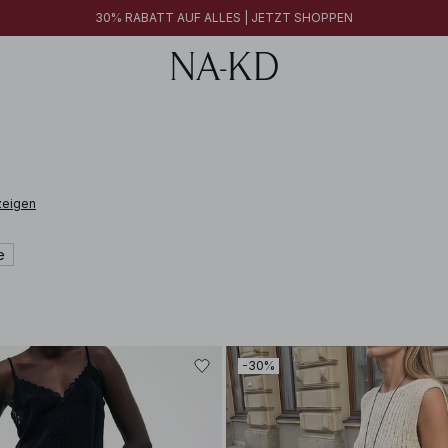
30% RABATT AUF ALLES | JETZT SHOPPEN
zeigen
e
-30%