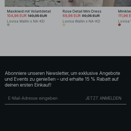
Maxikleid mit Volantdetail
Rose Detail Mini Dress
104,96 EUR
149,95 EUR
69,96 EUR
99,95 EUR
111,96 
Lovisa Wallin x NA-KD
Lovisa Wallin x NA-KD
Lovisa 
Abonniere unseren Newsletter, um exklusive Angebote
und Events zu genießen – und erhalte 15 % Rabatt auf
deinen ersten Einkauf!
JETZT ANMELDEN