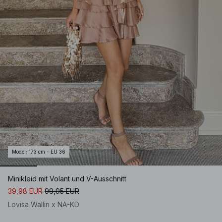
Model
:
173 cm - EU 36
Minikleid mit Volant und V-Ausschnitt
39,98 EUR
99,95 EUR
Lovisa Wallin x NA-KD