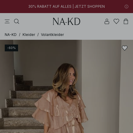
30% RABATT AUF ALLES | JETZT SHOPPEN
longsleeves
tops
kleider
khakigrün
hosen
03h 04m 40s
30% RABATT AUF ALLES | JETZT SHOPPEN
FINAL SALE | JETZT SHOPPEN
NA-KD
/
Kleider
/
Volantkleider
-60%