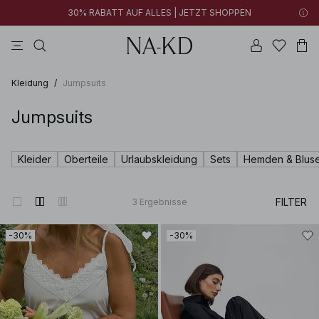
30% RABATT AUF ALLES | JETZT SHOPPEN
tops
braun
baumwollen
schwarz
hosen
Kleidung
/
Jumpsuits
Jumpsuits
Kleider
Oberteile
Urlaubskleidung
Sets
Hemden & Blus
FILTER
3
Ergebnisse
-30%
-30%