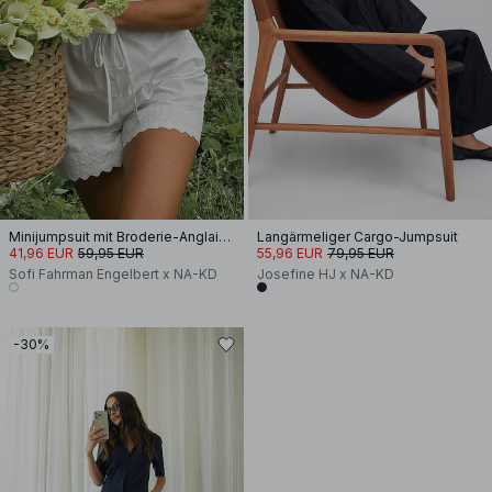
Minijumpsuit mit Broderie-Anglaise-Detail
Langärmeliger Cargo-Jumpsuit
41,96 EUR
59,95 EUR
55,96 EUR
79,95 EUR
Sofi Fahrman Engelbert x NA-KD
Josefine HJ x NA-KD
-30%