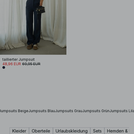
taillierter Jumpsuit
48,96 EUR
69,95 EUR
Jumpsuits Beige
Jumpsuits Blau
Jumpsuits Grau
Jumpsuits Grün
Jumpsuits Lil
Kleider
Oberteile
Urlaubskleidung
Sets
Hemden & Bl