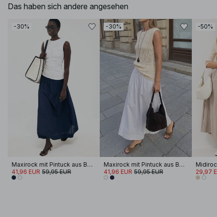
Das haben sich andere angesehen
-30%
-30%
-50%
Maxirock mit Pintuck aus Baumwolle
Maxirock mit Pintuck aus Baumwolle
41,96 EUR
59,95 EUR
41,96 EUR
59,95 EUR
29,97 