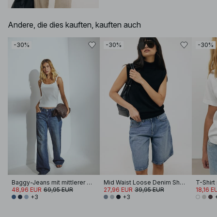
Andere, die dies kauften, kauften auch
-30%
-30%
-30%
Baggy-Jeans mit mittlerer Taille
Mid Waist Loose Denim Shorts
48,96 EUR
69,95 EUR
27,96 EUR
39,95 EUR
18,16 E
+3
+3