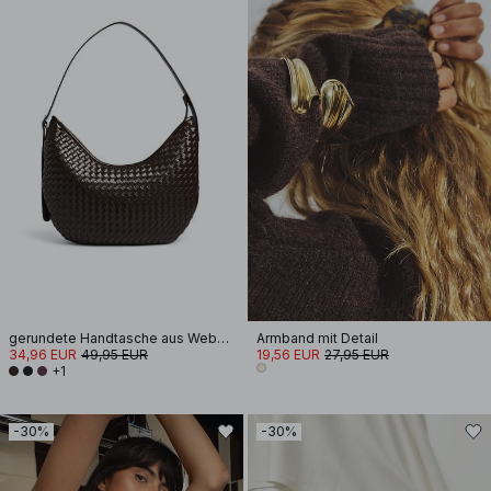
gerundete Handtasche aus Webmaterial
Armband mit Detail
34,96 EUR
49,95 EUR
19,56 EUR
27,95 EUR
+1
-30%
-30%