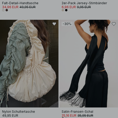
Falt-Detail-Handtasche
2er-Pack Jersey-Stirnbänder
34,96 EUR
49,95 EUR
6,96 EUR
9,95 EUR
-30%
Nylon Schultertasche
Satin-Fransen-Schal
49,95 EUR
25,16 EUR
35,95 EUR