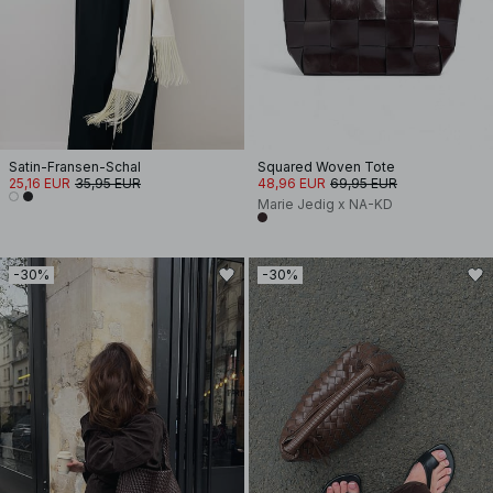
Satin-Fransen-Schal
Squared Woven Tote
25,16 EUR
35,95 EUR
48,96 EUR
69,95 EUR
Marie Jedig x NA-KD
-30%
-30%