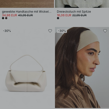
gewebte Handtasche mit Wickelgriff
Dreieckstuch mit Spitze
34,96 EUR
49,95 EUR
16,06 EUR
22,95 EUR
-30%
-30%