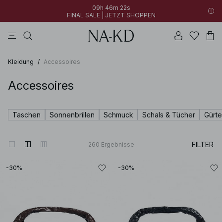
09h 46m 20s
FINAL SALE | JETZT SHOPPEN
longsleeves
kleider
schwarz
khakigrün
hosen
09h 46m 20s
30% RABATT AUF ALLES | JETZT SHOPPEN
FINAL SALE | JETZT SHOPPEN
Kleidung
/
Accessoires
Accessoires
Taschen
Sonnenbrillen
Schmuck
Schals & Tücher
Gürte
FILTER
260
Ergebnisse
-30%
-30%